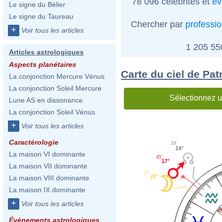
78 096 célébrités et
év
Le signe du Bélier
Le signe du Taureau
Chercher par
professi
+
Voir tous les articles
1 205 5
Articles astrologiques
Aspects planétaires
Carte du ciel de Pa
La conjonction Mercure Vénus
La conjonction Soleil Mercure
Sélectionnez u
Lune AS en dissonance
La conjonction Soleil Vénus
+
Voir tous les articles
Caractérologie
33'
14°
La maison VI dominante
45'
17°
La maison VII dominante
57'
22°
La maison VIII dominante
La maison IX dominante
+
Voir tous les articles
Évènements astrologiques