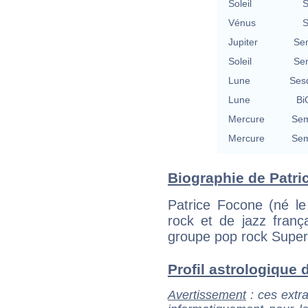
Soleil
S
Vénus
S
Jupiter
Se
Soleil
Se
Lune
Ses
Lune
Bi
Mercure
Sem
Mercure
Sem
Biographie de Patric
Patrice Focone (né le
rock et de jazz frança
groupe pop rock Super
Profil astrologique d
Avertissement
: ces extra