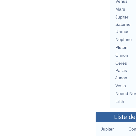
Vénus
Mars
Jupiter
Saturne
Uranus
Neptune
Pluton
Chiron
Cérès
Pallas
Junon
Vesta
Noeud No
Lilith
Liste de
Jupiter
Con