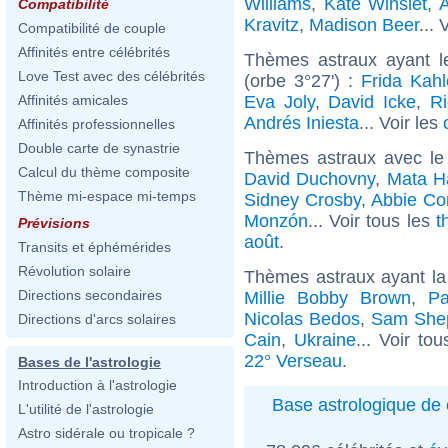
Williams
,
Kate Winslet
,
A
Compatibilité
Kravitz
,
Madison Beer
... 
Compatibilité de couple
Affinités entre célébrités
Thèmes astraux ayant l
Love Test avec des célébrités
(orbe 3°27') :
Frida Kahl
Eva Joly
,
David Icke
,
Ri
Affinités amicales
Andrés Iniesta
... Voir les
Affinités professionnelles
Double carte de synastrie
Thèmes astraux avec le
Calcul du thème composite
David Duchovny
,
Mata H
Thème mi-espace mi-temps
Sidney Crosby
,
Abbie Co
Monzón
... Voir tous les
t
Prévisions
août
.
Transits et éphémérides
Révolution solaire
Thèmes astraux ayant l
Directions secondaires
Millie Bobby Brown
,
Pa
Nicolas Bedos
,
Sam Shep
Directions d'arcs solaires
Cain
,
Ukraine
... Voir to
22° Verseau
.
Bases de l'astrologie
Introduction à l'astrologie
Base astrologique de 
L'utilité de l'astrologie
Astro sidérale ou tropicale ?