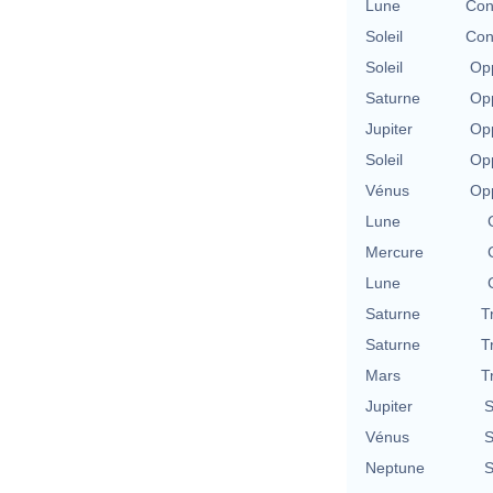
Lune
Con
Soleil
Con
Soleil
Opp
Saturne
Opp
Jupiter
Opp
Soleil
Opp
Vénus
Opp
Lune
Mercure
Lune
Saturne
T
Saturne
T
Mars
T
Jupiter
S
Vénus
S
Neptune
S