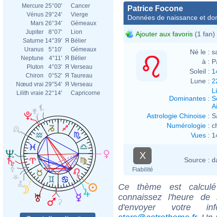
Mercure
25°00'
Cancer
Patrice Focone
Vénus
29°24'
Vierge
Données de naissance et dom
Mars
26°34'
Gémeaux
Jupiter
8°07'
Lion
Ajouter aux favoris
(1 fan)
Saturne
14°39'
Я
Bélier
Uranus
5°10'
Gémeaux
Né le :
s
Neptune
4°11'
Я
Bélier
à :
P
Pluton
4°03'
Я
Verseau
Soleil :
1
Chiron
0°52'
Я
Taureau
Lune :
2
Nœud vrai
29°54'
Я
Verseau
L
Lilith vraie
22°14'
Capricorne
Dominantes
:
S
Ai
Astrologie Chinoise
:
S
Numérologie
:
c
Vues
:
1
X
Source :
d
Fiabilité
Ce thème est calculé 
connaissez l'heure de
d'envoyer votre i