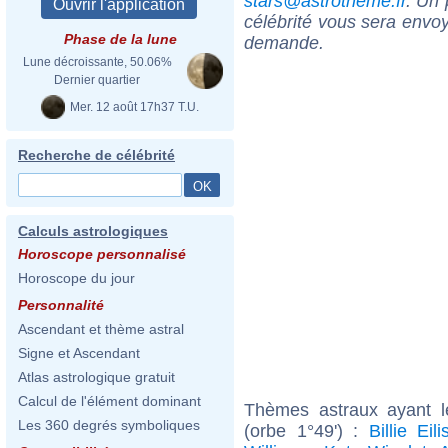
stars@astrotheme.fr
. Un 
célébrité vous sera envoy
Phase de la lune
demande.
Lune décroissante, 50.06%
Dernier quartier
Mer. 12 août 17h37 T.U.
Recherche de célébrité
Calculs astrologiques
Horoscope personnalisé
Horoscope du jour
Personnalité
Ascendant et thème astral
Signe et Ascendant
Atlas astrologique gratuit
Calcul de l'élément dominant
Thèmes astraux ayant 
Les 360 degrés symboliques
(orbe 1°49') :
Billie Eili