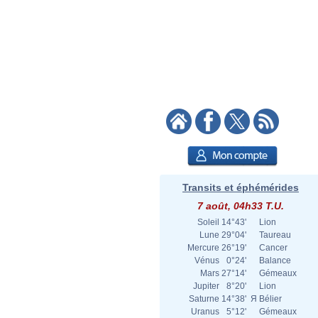
Transits et éphémérides
7 août, 04h33 T.U.
Soleil
14°43'
Lion
Lune
29°04'
Taureau
Mercure
26°19'
Cancer
Vénus
0°24'
Balance
Mars
27°14'
Gémeaux
Jupiter
8°20'
Lion
Saturne
14°38'
Я
Bélier
Uranus
5°12'
Gémeaux