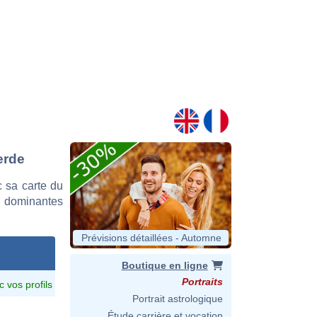
erde
 sa carte du
es dominantes
Prévisions détaillées - Automne
Boutique en ligne
Portraits
c vos profils
Portrait astrologique
Étude carrière et vocation