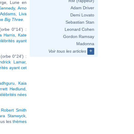
RM (rappeur)
erge, Lune en
Adam Driver
 Kennedy
,
Arno
 Addams
,
Liva
Demi Lovato
ême
Big Three
.
Sebastian Stan
orbe 0°14') :
Leonard Cohen
a Harris
,
Kate
Gordon Ramsay
élébrités ayant
Madonna
+
Voir tous les articles
orbe 0°24') :
ndrick Lamar
,
rités ayant cet
adhguru
,
Kaia
rrett Hedlund
,
élébrités nées
,
Robert Smith
ara Stanwyck
,
tous les
thèmes