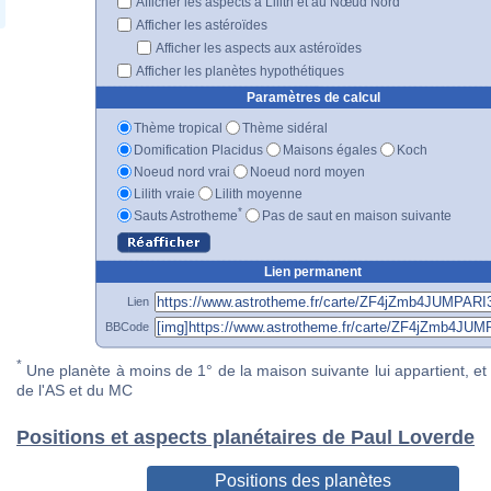
Afficher les aspects à Lilith et au Nœud Nord
Afficher les astéroïdes
Afficher les aspects aux astéroïdes
Afficher les planètes hypothétiques
Paramètres de calcul
Thème tropical
Thème sidéral
Domification Placidus
Maisons égales
Koch
Noeud nord vrai
Noeud nord moyen
Lilith vraie
Lilith moyenne
*
Sauts Astrotheme
Pas de saut en maison suivante
Lien permanent
Lien
BBCode
*
Une planète à moins de 1° de la maison suivante lui appartient, et 
de l'AS et du MC
Positions et aspects planétaires de Paul Loverde
Positions des planètes