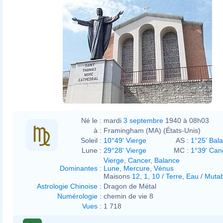
Né le :
mardi
3 septembre
1940 à 08h03
à :
Framingham (MA) (États-Unis)
Soleil :
10°49' Vierge
AS :
1°25' Bal
Lune :
29°28' Vierge
MC :
1°39' Can
Vierge
,
Cancer
,
Balance
Dominantes
:
Lune
,
Mercure
,
Vénus
Maisons
12
,
1
,
10
/
Terre
,
Eau
/
Mutab
Astrologie Chinoise
:
Dragon de Métal
Numérologie
:
chemin de vie 8
Vues
:
1 718