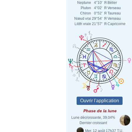
Neptune
4°10'
Я
Bélier
Pluton
4°02'
Я
Verseau
Chiron
0°52'
Я
Taureau
Nœud vrai
29°54'
Я
Verseau
Lilith vraie
21°57'
Я
Capricorne
Phase de la lune
Lune décroissante, 39.04%
Dernier croissant
Mer. 12 août 17h37 T.U.