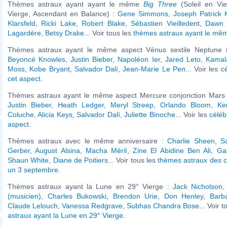
Thèmes astraux ayant ayant le même
Big Three
(Soleil en Vi
Vierge, Ascendant en Balance) :
Gene Simmons
,
Joseph Patrick
Klarsfeld
,
Ricki Lake
,
Robert Blake
,
Sébastien Vieilledent
,
Dawn
Lagardère
,
Betsy Drake
... Voir tous les
thèmes astraux ayant le m
Thèmes astraux ayant le même aspect Vénus sextile Neptune (
Beyoncé Knowles
,
Justin Bieber
,
Napoléon Ier
,
Jared Leto
,
Kamal
Moss
,
Kobe Bryant
,
Salvador Dalí
,
Jean-Marie Le Pen
... Voir les
c
cet aspect
.
Thèmes astraux ayant le même aspect Mercure conjonction Mars (
Justin Bieber
,
Heath Ledger
,
Meryl Streep
,
Orlando Bloom
,
Ke
Coluche
,
Alicia Keys
,
Salvador Dalí
,
Juliette Binoche
... Voir les
céléb
aspect
.
Thèmes astraux avec le même anniversaire :
Charlie Sheen
,
S
Gerber
,
August Alsina
,
Macha Méril
,
Zine El Abidine Ben Ali
,
Ga
Shaun White
,
Diane de Poitiers
... Voir tous les
thèmes astraux des c
un 3 septembre
.
Thèmes astraux ayant la Lune en 29° Vierge :
Jack Nicholson
(musicien)
,
Charles Bukowski
,
Brendon Urie
,
Don Henley
,
Barb
Claude Lelouch
,
Vanessa Redgrave
,
Subhas Chandra Bose
... Voir 
astraux ayant la Lune en 29° Vierge
.