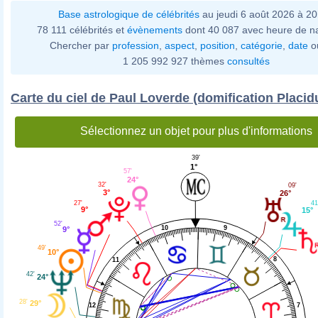
Base astrologique de célébrités
au jeudi 6 août 2026 à 2
78 111 célébrités et
évènements
dont 40 087 avec heure de n
Chercher par
profession
,
aspect
,
position
,
catégorie
,
date
o
1 205 992 927 thèmes
consultés
Carte du ciel de Paul Loverde (domification Placid
Sélectionnez un objet pour plus d'informations
39'
1°
57'
24°
32'
09'
3°
26°
27'
41
9°
15°
52'
9
10
9°
49'
10°
8
11
42'
24°
28'
29°
7
12