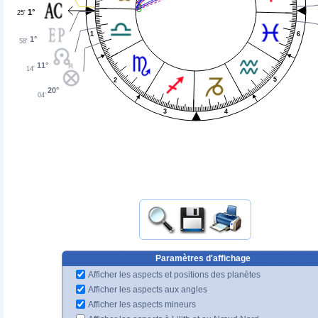
1°
25'
6
1
1°
58'
11°
14'
5
2
20°
04'
4
3
Paramètres d'affichage
Afficher les aspects et positions des planètes
Afficher les aspects aux angles
Afficher les aspects mineurs