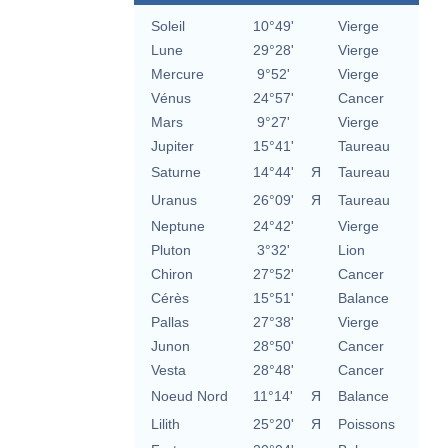
Soleil
10°49'
Vierge
Lune
29°28'
Vierge
Mercure
9°52'
Vierge
Vénus
24°57'
Cancer
Mars
9°27'
Vierge
Jupiter
15°41'
Taureau
Saturne
14°44'
Я
Taureau
Uranus
26°09'
Я
Taureau
Neptune
24°42'
Vierge
Pluton
3°32'
Lion
Chiron
27°52'
Cancer
Cérès
15°51'
Balance
Pallas
27°38'
Vierge
Junon
28°50'
Cancer
Vesta
28°48'
Cancer
Noeud Nord
11°14'
Я
Balance
Lilith
25°20'
Я
Poissons