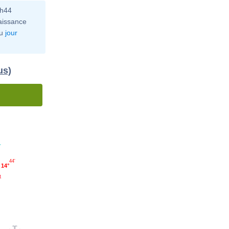
0h44
aissance
u
jour
us)
'
44'
14°