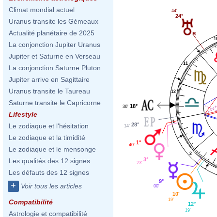
Climat mondial actuel
44'
24°
Uranus transite les Gémeaux
Actualité planétaire de 2025
1
La conjonction Jupiter Uranus
Jupiter et Saturne en Verseau
11
La conjonction Saturne Pluton
Jupiter arrive en Sagittaire
Uranus transite le Taureau
12
Saturne transite le Capricorne
18°
36'
Lifestyle
1
28°
Le zodiaque et l'hésitation
14'
Le zodiaque et la timidité
1°
40'
Le zodiaque et le mensonge
2
3°
Les qualités des 12 signes
23'
Les défauts des 12 signes
9°
+
Voir tous les articles
00'
10°
19'
Compatibilité
12°
19'
Astrologie et compatibilité