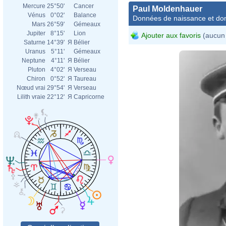
Mercure
25°50'
Cancer
Paul Moldenhauer
Vénus
0°02'
Balance
Données de naissance et dom
Mars
26°59'
Gémeaux
Jupiter
8°15'
Lion
Ajouter aux favoris
(aucun 
Saturne
14°39'
Я
Bélier
Uranus
5°11'
Gémeaux
Neptune
4°11'
Я
Bélier
Pluton
4°02'
Я
Verseau
Chiron
0°52'
Я
Taureau
Nœud vrai
29°54'
Я
Verseau
Lilith vraie
22°12'
Я
Capricorne