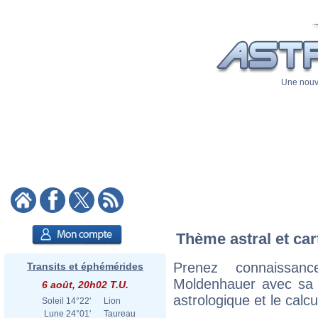
Une nouve
Thème astral et car
Prenez connaissa
Transits et éphémérides
Moldenhauer avec sa ca
6 août, 20h02 T.U.
astrologique et le calc
Soleil
14°22'
Lion
Lune
24°01'
Taureau