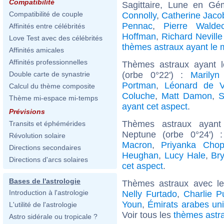
Compatibilité
Sagittaire, Lune en G
Compatibilité de couple
Connolly
,
Catherine Jaco
Pennac
,
Pierre Walde
Affinités entre célébrités
Hoffman
,
Richard Nevill
Love Test avec des célébrités
thèmes astraux ayant l
Affinités amicales
Affinités professionnelles
Thèmes astraux ayant 
(orbe 0°22') :
Marilyn
Double carte de synastrie
Portman
,
Léonard de V
Calcul du thème composite
Coluche
,
Matt Damon
,
S
Thème mi-espace mi-temps
ayant cet aspect
.
Prévisions
Thèmes astraux ayant
Transits et éphémérides
Neptune (orbe 0°24')
Révolution solaire
Macron
,
Priyanka Chop
Directions secondaires
Heughan
,
Lucy Hale
,
Br
Directions d'arcs solaires
cet aspect
.
Bases de l'astrologie
Thèmes astraux avec l
Introduction à l'astrologie
Nelly Furtado
,
Charlie P
Youn
,
Émirats arabes un
L'utilité de l'astrologie
Voir tous les
thèmes astr
Astro sidérale ou tropicale ?