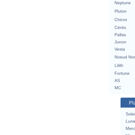
Neptune
Pluton
Chiron
Cérès
Pallas
Junon
Vesta
Noeud No
Lilith
Fortune
AS
MC
Pl
Solei
Lun
Merc