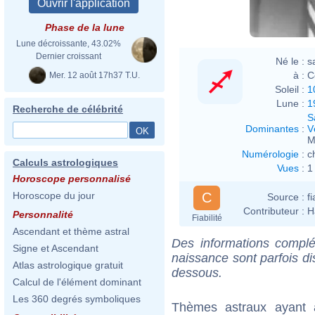
Phase de la lune
Lune décroissante, 43.02%
Dernier croissant
Né le :
s
à :
C
Mer. 12 août 17h37 T.U.
Soleil :
1
Lune :
1
Recherche de célébrité
S
Dominantes
:
V
M
Numérologie
:
c
Calculs astrologiques
Vues
:
1
Horoscope personnalisé
C
Horoscope du jour
Source :
f
Contributeur :
H
Personnalité
Fiabilité
Ascendant et thème astral
Des informations complé
Signe et Ascendant
naissance sont parfois di
Atlas astrologique gratuit
dessous.
Calcul de l'élément dominant
Les 360 degrés symboliques
Thèmes astraux ayant