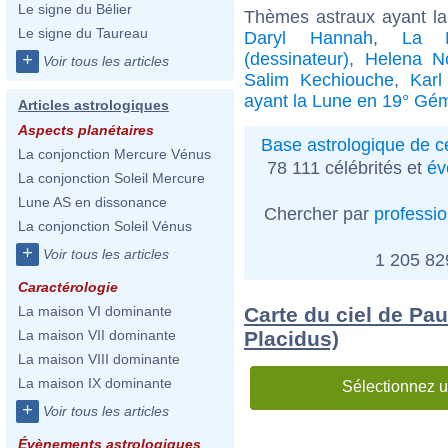
Le signe du Bélier
Thèmes astraux ayant l
Le signe du Taureau
Daryl Hannah
,
La N
(dessinateur)
,
Helena N
+
Voir tous les articles
Salim Kechiouche
,
Karl
ayant la Lune en 19° Gé
Articles astrologiques
Aspects planétaires
Base astrologique de cé
La conjonction Mercure Vénus
78 111 célébrités et
év
La conjonction Soleil Mercure
Lune AS en dissonance
Chercher par
professi
La conjonction Soleil Vénus
+
Voir tous les articles
1 205 8
Caractérologie
Carte du ciel de Pa
La maison VI dominante
Placidus)
La maison VII dominante
La maison VIII dominante
La maison IX dominante
Sélectionnez u
+
Voir tous les articles
Évènements astrologiques