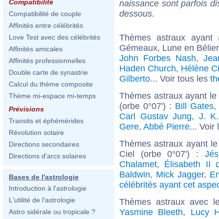
Compatibilité
naissance sont parfois di
dessous.
Compatibilité de couple
Affinités entre célébrités
Thèmes astraux ayant
Love Test avec des célébrités
Gémeaux, Lune en Bélier
Affinités amicales
John Forbes Nash
,
Jea
Affinités professionnelles
Haden Church
,
Hélène C
Double carte de synastrie
Gilberto
... Voir tous les
th
Calcul du thème composite
Thèmes astraux ayant le
Thème mi-espace mi-temps
(orbe 0°07') :
Bill Gates
Prévisions
Carl Gustav Jung
,
J. K
Transits et éphémérides
Gere
,
Abbé Pierre
... Voir
Révolution solaire
Thèmes astraux ayant le
Directions secondaires
Ciel (orbe 0°07') :
Jés
Directions d'arcs solaires
Chalamet
,
Élisabeth II
Baldwin
,
Mick Jagger
,
Em
Bases de l'astrologie
célébrités ayant cet aspe
Introduction à l'astrologie
L'utilité de l'astrologie
Thèmes astraux avec l
Yasmine Bleeth
,
Lucy H
Astro sidérale ou tropicale ?