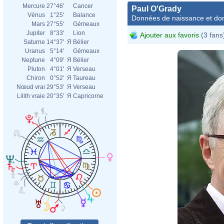
Mercure
27°46'
Cancer
Paul O'Grady
Vénus
1°25'
Balance
Données de naissance et dom
Mars
27°55'
Gémeaux
Jupiter
8°33'
Lion
Ajouter aux favoris
(3 fans
Saturne
14°37'
Я
Bélier
Uranus
5°14'
Gémeaux
Neptune
4°09'
Я
Bélier
Pluton
4°01'
Я
Verseau
Chiron
0°52'
Я
Taureau
Nœud vrai
29°53'
Я
Verseau
Lilith vraie
20°35'
Я
Capricorne