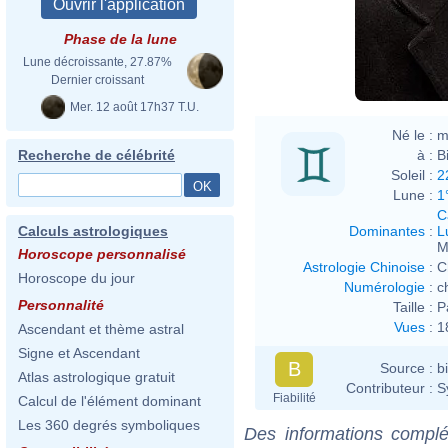
Phase de la lune
Lune décroissante, 27.87%
Dernier croissant
Mer. 12 août 17h37 T.U.
Né le :
m
à :
B
Recherche de célébrité
Soleil :
2
Lune :
1
C
Dominantes
:
L
Calculs astrologiques
M
Horoscope personnalisé
Astrologie Chinoise
:
C
Horoscope du jour
Numérologie
:
c
Personnalité
Taille :
P
Vues
:
1
Ascendant et thème astral
Signe et Ascendant
B
Source :
b
Atlas astrologique gratuit
Contributeur :
S
Fiabilité
Calcul de l'élément dominant
Les 360 degrés symboliques
Des informations complé