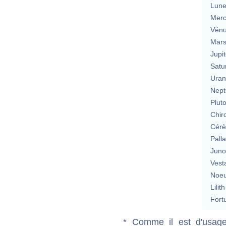
Lun
Merc
Vén
Mar
Jupit
Satu
Uran
Nept
Plut
Chir
Cérè
Pall
Jun
Vest
Noeu
Lilith
Fort
* Comme il est d'usage