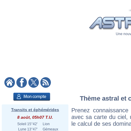
Une nouve
Thème astral et 
Prenez connaissance
Transits et éphémérides
avec sa carte du ciel, 
8 août, 05h07 T.U.
le calcul de ses domina
Soleil
15°42'
Lion
Lune
13°47'
Gémeaux