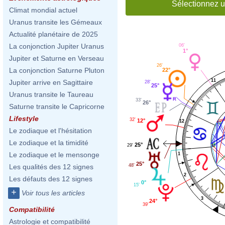
Sélectionnez u
Climat mondial actuel
Uranus transite les Gémeaux
Actualité planétaire de 2025
La conjonction Jupiter Uranus
06'
1°
Jupiter et Saturne en Verseau
26'
La conjonction Saturne Pluton
22°
11
Jupiter arrive en Sagittaire
28'
25°
Uranus transite le Taureau
33'
26°
Saturne transite le Capricorne
Lifestyle
32'
12°
12
Le zodiaque et l'hésitation
Le zodiaque et la timidité
25°
29'
Le zodiaque et le mensonge
1
25°
48'
Les qualités des 12 signes
2
Les défauts des 12 signes
0°
15'
+
Voir tous les articles
3
24°
39'
Compatibilité
Astrologie et compatibilité