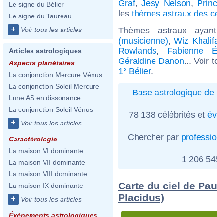
Graf
,
Jesy Nelson
,
Prin
Le signe du Bélier
les
thèmes astraux des cé
Le signe du Taureau
+
Thèmes astraux aya
Voir tous les articles
(musicienne)
,
Wiz Khalif
Rowlands
,
Fabienne É
Articles astrologiques
Géraldine Danon
... Voir 
Aspects planétaires
1° Bélier
.
La conjonction Mercure Vénus
La conjonction Soleil Mercure
Base astrologique de 
Lune AS en dissonance
La conjonction Soleil Vénus
78 138 célébrités et
év
+
Voir tous les articles
Chercher par
professi
Caractérologie
La maison VI dominante
1 206 5
La maison VII dominante
La maison VIII dominante
Carte du ciel de Pau
La maison IX dominante
Placidus)
+
Voir tous les articles
Évènements astrologiques