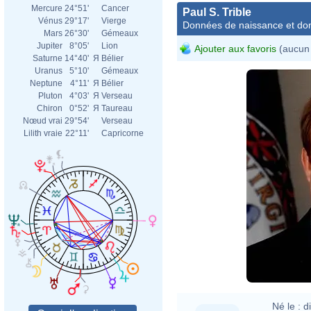
Mercure
24°51'
Cancer
Paul S. Trible
Vénus
29°17'
Vierge
Données de naissance et dom
Mars
26°30'
Gémeaux
Jupiter
8°05'
Lion
Ajouter aux favoris
(aucun 
Saturne
14°40'
Я
Bélier
Uranus
5°10'
Gémeaux
Neptune
4°11'
Я
Bélier
Pluton
4°03'
Я
Verseau
Chiron
0°52'
Я
Taureau
Nœud vrai
29°54'
Verseau
Lilith vraie
22°11'
Capricorne
Né le :
d