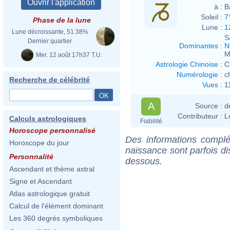
à :
B
Soleil :
7
Phase de la lune
Lune :
1
Lune décroissante, 51.38%
S
Dernier quartier
Dominantes
:
N
M
Mer. 12 août 17h37 T.U.
Astrologie Chinoise
:
C
Numérologie
:
c
Recherche de célébrité
Vues
:
1
A
Source :
d
Contributeur :
L
Calculs astrologiques
Fiabilité
Horoscope personnalisé
Des informations complé
Horoscope du jour
naissance sont parfois di
Personnalité
dessous.
Ascendant et thème astral
Signe et Ascendant
Atlas astrologique gratuit
Calcul de l'élément dominant
Les 360 degrés symboliques