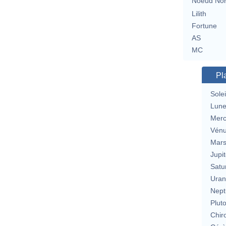
Noeud No
Lilith
Fortune
AS
MC
Pl
Solei
Lun
Merc
Vén
Mar
Jupit
Satu
Uran
Nept
Plut
Chir