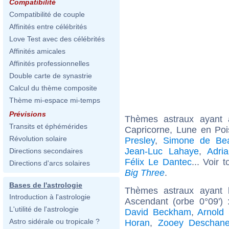
Compatibilité
Compatibilité de couple
Affinités entre célébrités
Love Test avec des célébrités
Affinités amicales
Affinités professionnelles
Double carte de synastrie
Calcul du thème composite
Thème mi-espace mi-temps
Prévisions
Thèmes astraux ayant
Transits et éphémérides
Capricorne, Lune en Poi
Révolution solaire
Presley
,
Simone de Bea
Jean-Luc Lahaye
,
Adri
Directions secondaires
Félix Le Dantec
... Voir 
Directions d'arcs solaires
Big Three
.
Bases de l'astrologie
Thèmes astraux ayant 
Introduction à l'astrologie
Ascendant (orbe 0°09')
L'utilité de l'astrologie
David Beckham
,
Arnold
Astro sidérale ou tropicale ?
Horan
,
Zooey Deschane