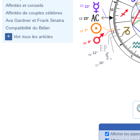
Affinités et conseils
03'
23°
12
Affinités de couples célèbres
23°
13'
Ava Gardner et Frank Sinatra
Compatibilité du Bélier
7°
10'
1
+
Voir tous les articles
9°
08'
12°
09'
2
16°
07'
Afficher les aspec