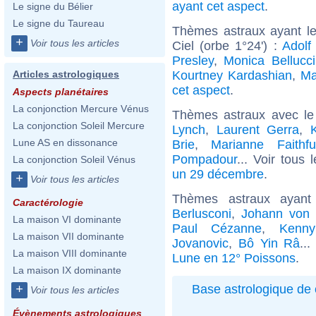
ayant cet aspect
.
Le signe du Bélier
Le signe du Taureau
Thèmes astraux ayant le
+
Voir tous les articles
Ciel (orbe 1°24') :
Adolf 
Presley
,
Monica Bellucci
Kourtney Kardashian
,
Ma
Articles astrologiques
cet aspect
.
Aspects planétaires
La conjonction Mercure Vénus
Thèmes astraux avec le
La conjonction Soleil Mercure
Lynch
,
Laurent Gerra
,
Lune AS en dissonance
Brie
,
Marianne Faithful
Pompadour
... Voir tous 
La conjonction Soleil Vénus
un 29 décembre
.
+
Voir tous les articles
Thèmes astraux ayan
Caractérologie
Berlusconi
,
Johann von
La maison VI dominante
Paul Cézanne
,
Kenn
La maison VII dominante
Jovanovic
,
Bô Yin Râ
..
La maison VIII dominante
Lune en 12° Poissons
.
La maison IX dominante
Base astrologique de 
+
Voir tous les articles
Évènements astrologiques