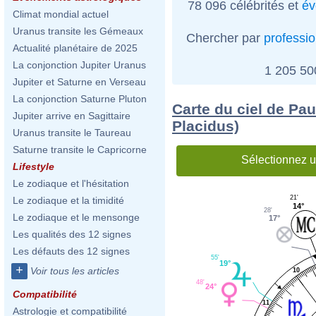
78 096 célébrités et
év
Climat mondial actuel
Uranus transite les Gémeaux
Chercher par
professi
Actualité planétaire de 2025
La conjonction Jupiter Uranus
1 205 5
Jupiter et Saturne en Verseau
La conjonction Saturne Pluton
Carte du ciel de Pau
Jupiter arrive en Sagittaire
Placidus)
Uranus transite le Taureau
Saturne transite le Capricorne
Sélectionnez u
Lifestyle
Le zodiaque et l'hésitation
21'
Le zodiaque et la timidité
14°
28'
Le zodiaque et le mensonge
17°
Les qualités des 12 signes
Les défauts des 12 signes
55'
19°
+
Voir tous les articles
10
48'
24°
Compatibilité
11
Astrologie et compatibilité