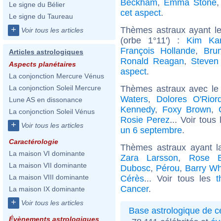
Beckham
,
Emma Stone
Le signe du Bélier
cet aspect
.
Le signe du Taureau
+
Thèmes astraux ayant le
Voir tous les articles
(orbe 1°11') :
Kim Kar
François Hollande
,
Bru
Articles astrologiques
Ronald Reagan
,
Steven
Aspects planétaires
aspect
.
La conjonction Mercure Vénus
Thèmes astraux avec le
La conjonction Soleil Mercure
Waters
,
Dolores O'Rior
Lune AS en dissonance
Kennedy
,
Foxy Brown
,
La conjonction Soleil Vénus
Rosie Perez
... Voir tous
+
Voir tous les articles
un 6 septembre
.
Caractérologie
Thèmes astraux ayant 
La maison VI dominante
Zara Larsson
,
Rose B
La maison VII dominante
Dubosc
,
Pérou
,
Barry Wh
La maison VIII dominante
Cérès
... Voir tous les
t
Cancer
.
La maison IX dominante
+
Voir tous les articles
Base astrologique de cé
Évènements astrologiques