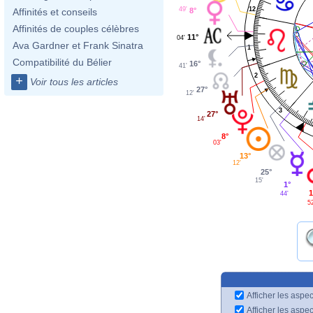
12
49'
8°
Affinités et conseils
Affinités de couples célèbres
11°
04'
Ava Gardner et Frank Sinatra
1
Compatibilité du Bélier
16°
41'
2
+
Voir tous les articles
27°
12'
3
27°
14'
8°
03'
13°
12'
25°
15'
1°
1
44'
5
Afficher les aspec
Afficher les aspe