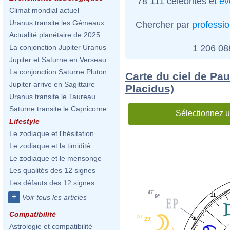
78 111 célébrités et
év
Climat mondial actuel
Uranus transite les Gémeaux
Chercher par
professi
Actualité planétaire de 2025
1 206 0
La conjonction Jupiter Uranus
Jupiter et Saturne en Verseau
La conjonction Saturne Pluton
Carte du ciel de Pa
Jupiter arrive en Sagittaire
Placidus)
Uranus transite le Taureau
Saturne transite le Capricorne
Sélectionnez u
Lifestyle
Le zodiaque et l'hésitation
Le zodiaque et la timidité
Le zodiaque et le mensonge
Les qualités des 12 signes
Les défauts des 12 signes
47'
+
11
9°
Voir tous les articles
Compatibilité
00'
29°
Astrologie et compatibilité