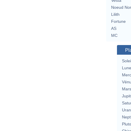
Vesta
Noeud No
Lilith
Fortune
AS
MC
Pl
Solei
Lun
Merc
Vén
Mar
Jupit
Satu
Uran
Nept
Plut
Chir