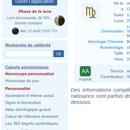
Né le :
m
à :
O
Phase de la lune
Soleil :
1
Lune décroissante, 36.78%
Lune :
2
Dernier croissant
L
Dominantes
:
V
Mer. 12 août 17h37 T.U.
M
Astrologie Chinoise
:
B
Recherche de célébrité
Numérologie
:
c
Taille :
P
Vues
:
1
Calculs astrologiques
AA
Source :
a
Horoscope personnalisé
Contributeur :
V
Fiabilité
Horoscope du jour
Personnalité
Des informations complé
naissance sont parfois di
Ascendant et thème astral
dessous.
Signe et Ascendant
Atlas astrologique gratuit
Calcul de l'élément dominant
Les 360 degrés symboliques