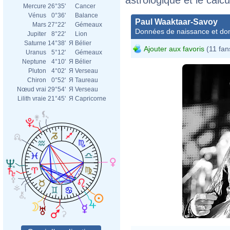
Mercure
26°35'
Cancer
Vénus
0°36'
Balance
Paul Waaktaar-Savoy
Mars
27°22'
Gémeaux
Données de naissance et dom
Jupiter
8°22'
Lion
Saturne
14°38'
Я
Bélier
Ajouter aux favoris
(11 fan
Uranus
5°12'
Gémeaux
Neptune
4°10'
Я
Bélier
Pluton
4°02'
Я
Verseau
Chiron
0°52'
Я
Taureau
Nœud vrai
29°54'
Я
Verseau
Lilith vraie
21°45'
Я
Capricorne