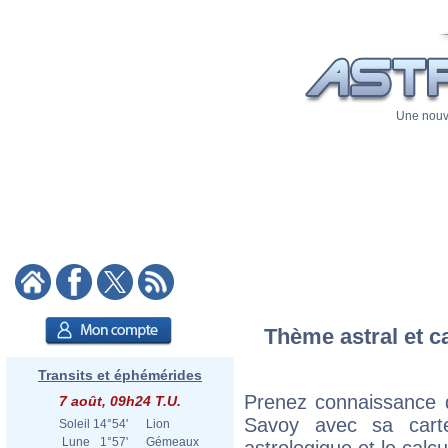
Une nouve
Thème astral et c
Transits et éphémérides
Prenez connaissance 
7 août, 09h24 T.U.
Savoy avec sa carte
Soleil
14°54'
Lion
Lune
1°57'
Gémeaux
astrologique et le calc