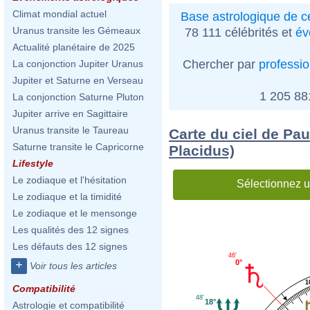
Climat mondial actuel
Base astrologique de cé
Uranus transite les Gémeaux
78 111 célébrités et
év
Actualité planétaire de 2025
Chercher par
professi
La conjonction Jupiter Uranus
Jupiter et Saturne en Verseau
1 205 8
La conjonction Saturne Pluton
Jupiter arrive en Sagittaire
Uranus transite le Taureau
Carte du ciel de Pa
Saturne transite le Capricorne
Placidus)
Lifestyle
Le zodiaque et l'hésitation
Sélectionnez u
Le zodiaque et la timidité
Le zodiaque et le mensonge
Les qualités des 12 signes
Les défauts des 12 signes
46'
0°
+
Voir tous les articles
1
Compatibilité
48'
18°
Astrologie et compatibilité