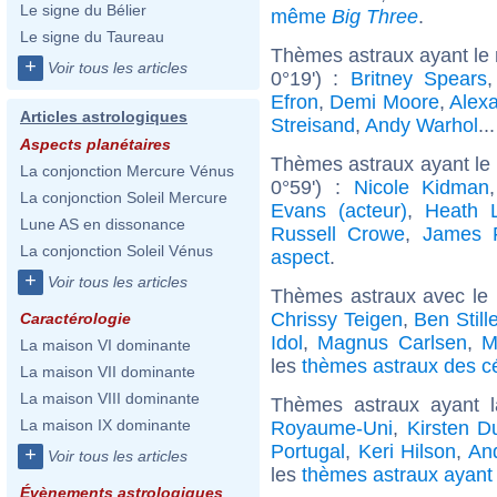
Le signe du Bélier
même
Big Three
.
Le signe du Taureau
Thèmes astraux ayant le
+
Voir tous les articles
0°19') :
Britney Spears
Efron
,
Demi Moore
,
Alex
Articles astrologiques
Streisand
,
Andy Warhol
..
Aspects planétaires
Thèmes astraux ayant le
La conjonction Mercure Vénus
0°59') :
Nicole Kidman
La conjonction Soleil Mercure
Evans (acteur)
,
Heath 
Lune AS en dissonance
Russell Crowe
,
James 
La conjonction Soleil Vénus
aspect
.
+
Voir tous les articles
Thèmes astraux avec le
Chrissy Teigen
,
Ben Stille
Caractérologie
Idol
,
Magnus Carlsen
,
M
La maison VI dominante
les
thèmes astraux des c
La maison VII dominante
La maison VIII dominante
Thèmes astraux ayant 
La maison IX dominante
Royaume-Uni
,
Kirsten D
Portugal
,
Keri Hilson
,
An
+
Voir tous les articles
les
thèmes astraux ayant 
Évènements astrologiques