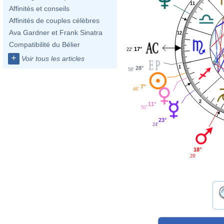
11
Affinités et conseils
Affinités de couples célèbres
Ava Gardner et Frank Sinatra
12
Compatibilité du Bélier
17°
22'
+
Voir tous les articles
1
28°
58'
7°
46'
2
11°
50'
23°
24'
18°
29'