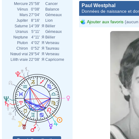
Mercure
25°58'
Cancer
Paul Westphal
Vénus
0°08'
Balance
Données de naissance et dom
Mars
27°04'
Gémeaux
Jupiter
8°16'
Lion
Ajouter aux favoris
(aucun 
Saturne
14°39'
Я
Bélier
Uranus
5°11'
Gémeaux
Neptune
4°11'
Я
Bélier
Pluton
4°02'
Я
Verseau
Chiron
0°52'
Я
Taureau
Nœud vrai
29°54'
Я
Verseau
Lilith vraie
22°08'
Я
Capricorne