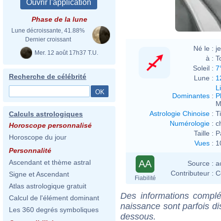
Phase de la lune
Lune décroissante, 41.88%
Dernier croissant
Né le :
j
Mer. 12 août 17h37 T.U.
à :
T
Soleil :
7
Recherche de célébrité
Lune :
1
L
Dominantes
:
P
M
Astrologie Chinoise
:
T
Calculs astrologiques
Numérologie
:
c
Horoscope personnalisé
Taille :
P
Horoscope du jour
Vues
:
1
Personnalité
AA
Ascendant et thème astral
Source :
a
Contributeur :
C
Signe et Ascendant
Fiabilité
Atlas astrologique gratuit
Des informations complé
Calcul de l'élément dominant
naissance sont parfois di
Les 360 degrés symboliques
dessous.