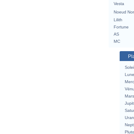
Vesta
Noeud No
Lilith
Fortune
AS
MC
Pl
Solei
Lun
Merc
Vén
Mar
Jupit
Satu
Uran
Nept
Plut