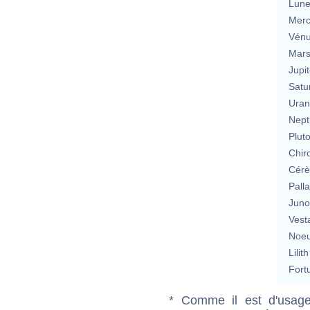
Lun
Merc
Vén
Mar
Jupit
Satu
Uran
Nept
Plut
Chir
Cérè
Pall
Jun
Vest
Noeu
Lilith
Fort
* Comme il est d'usage