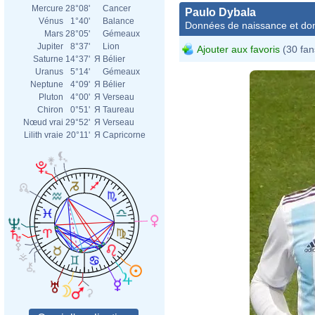
Mercure
28°08'
Cancer
Paulo Dybala
Vénus
1°40'
Balance
Données de naissance et dom
Mars
28°05'
Gémeaux
Jupiter
8°37'
Lion
Ajouter aux favoris
(30 fan
Saturne
14°37'
Я
Bélier
Uranus
5°14'
Gémeaux
Neptune
4°09'
Я
Bélier
Pluton
4°00'
Я
Verseau
Chiron
0°51'
Я
Taureau
Nœud vrai
29°52'
Я
Verseau
Lilith vraie
20°11'
Я
Capricorne