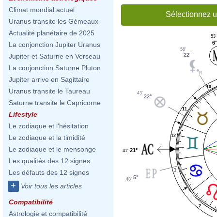
Climat mondial actuel
Sélectionnez u
Uranus transite les Gémeaux
Actualité planétaire de 2025
53'
6°
La conjonction Jupiter Uranus
56'
22°
Jupiter et Saturne en Verseau
La conjonction Saturne Pluton
Jupiter arrive en Sagittaire
10
Uranus transite le Taureau
43'
22°
Saturne transite le Capricorne
11
Lifestyle
Le zodiaque et l'hésitation
12
Le zodiaque et la timidité
Le zodiaque et le mensonge
21°
41'
Les qualités des 12 signes
1
Les défauts des 12 signes
5°
48'
+
Voir tous les articles
Compatibilité
2
Astrologie et compatibilité