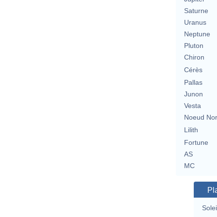
Saturne
Uranus
Neptune
Pluton
Chiron
Cérès
Pallas
Junon
Vesta
Noeud No
Lilith
Fortune
AS
MC
Pl
Solei