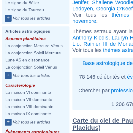
Jenifer
,
Shailene Woodle
Le signe du Bélier
Ledoyen
,
Georgia O'Keef
Le signe du Taureau
Voir tous les
thèmes 
+
Voir tous les articles
novembre
.
Thèmes astraux ayant la
Articles astrologiques
Anthony Kiedis
,
Lauryn Hi
Aspects planétaires
Lio
,
Rainier III de Mona
La conjonction Mercure Vénus
Voir tous les
thèmes astra
La conjonction Soleil Mercure
Lune AS en dissonance
Base astrologique de
La conjonction Soleil Vénus
+
Voir tous les articles
78 146 célébrités et
év
Caractérologie
Chercher par
professi
La maison VI dominante
La maison VII dominante
1 206 6
La maison VIII dominante
La maison IX dominante
Carte du ciel de Pa
+
Voir tous les articles
Placidus)
Évènements astrologiques