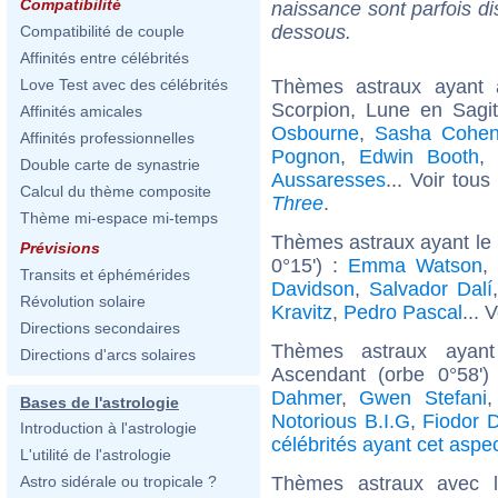
Compatibilité
naissance sont parfois di
dessous.
Compatibilité de couple
Affinités entre célébrités
Thèmes astraux ayant
Love Test avec des célébrités
Scorpion, Lune en Sagi
Affinités amicales
Osbourne
,
Sasha Cohe
Affinités professionnelles
Pognon
,
Edwin Booth
,
Double carte de synastrie
Aussaresses
... Voir tous
Calcul du thème composite
Three
.
Thème mi-espace mi-temps
Thèmes astraux ayant le 
Prévisions
0°15') :
Emma Watson
,
Transits et éphémérides
Davidson
,
Salvador Dalí
Révolution solaire
Kravitz
,
Pedro Pascal
... 
Directions secondaires
Thèmes astraux ayan
Directions d'arcs solaires
Ascendant (orbe 0°58'
Dahmer
,
Gwen Stefani
Bases de l'astrologie
Notorious B.I.G
,
Fiodor D
Introduction à l'astrologie
célébrités ayant cet aspe
L'utilité de l'astrologie
Thèmes astraux avec 
Astro sidérale ou tropicale ?