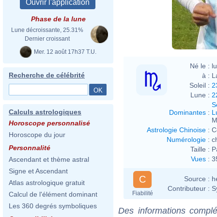
Phase de la lune
Lune décroissante, 25.31%
Dernier croissant
Mer. 12 août 17h37 T.U.
Né le :
l
Recherche de célébrité
à :
L
Soleil :
2
Lune :
2
S
Calculs astrologiques
Dominantes
:
L
M
Horoscope personnalisé
Astrologie Chinoise
:
C
Horoscope du jour
Numérologie
:
c
Personnalité
Taille :
P
Vues
:
3
Ascendant et thème astral
Signe et Ascendant
C
Source :
h
Atlas astrologique gratuit
Contributeur :
S
Fiabilité
Calcul de l'élément dominant
Les 360 degrés symboliques
Des informations complé