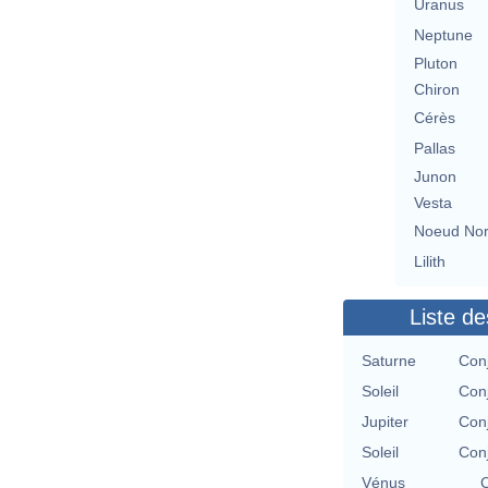
Uranus
Neptune
Pluton
Chiron
Cérès
Pallas
Junon
Vesta
Noeud No
Lilith
Liste de
Saturne
Con
Soleil
Con
Jupiter
Con
Soleil
Con
Vénus
C