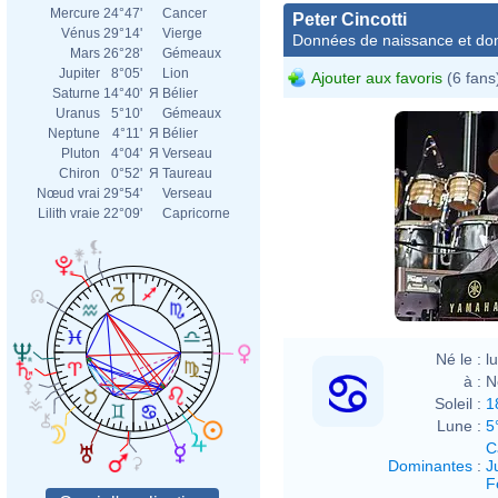
Mercure
24°47'
Cancer
Peter Cincotti
Vénus
29°14'
Vierge
Données de naissance et dom
Mars
26°28'
Gémeaux
Jupiter
8°05'
Lion
Ajouter aux favoris
(6 fans
Saturne
14°40'
Я
Bélier
Uranus
5°10'
Gémeaux
Neptune
4°11'
Я
Bélier
Pluton
4°04'
Я
Verseau
Chiron
0°52'
Я
Taureau
Nœud vrai
29°54'
Verseau
Lilith vraie
22°09'
Capricorne
Né le :
l
à :
N
Soleil :
1
Lune :
5
C
Dominantes
:
J
F