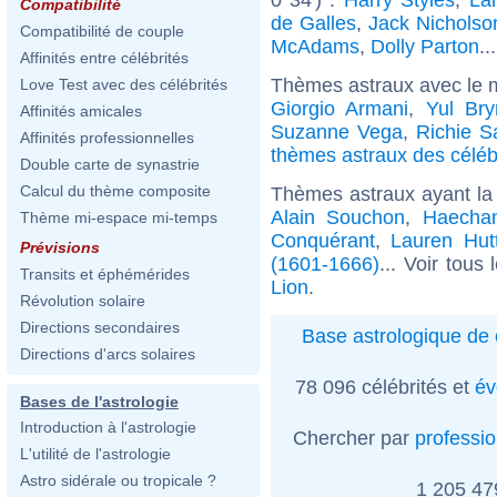
Compatibilité
de Galles
,
Jack Nicholso
Compatibilité de couple
McAdams
,
Dolly Parton
..
Affinités entre célébrités
Thèmes astraux avec le 
Love Test avec des célébrités
Giorgio Armani
,
Yul Bry
Affinités amicales
Suzanne Vega
,
Richie 
Affinités professionnelles
thèmes astraux des célébr
Double carte de synastrie
Calcul du thème composite
Thèmes astraux ayant la
Alain Souchon
,
Haecha
Thème mi-espace mi-temps
Conquérant
,
Lauren Hut
Prévisions
(1601-1666)
... Voir tous
Transits et éphémérides
Lion
.
Révolution solaire
Directions secondaires
Base astrologique de 
Directions d'arcs solaires
78 096 célébrités et
év
Bases de l'astrologie
Introduction à l'astrologie
Chercher par
professi
L'utilité de l'astrologie
Astro sidérale ou tropicale ?
1 205 4