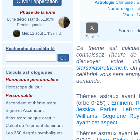
Astrologie Chinoise
:
S
Numérologie
:
c
Phase de la lune
Vues
:
1
Lune décroissante, 51.95%
Dernier quartier
X
Source :
d
Mer. 12 août 17h37 T.U.
Fiabilité
Ce thème est calculé 
Recherche de célébrité
connaissez l'heure de
d'envoyer votre i
stars@astrotheme.fr
. Un 
Calculs astrologiques
célébrité vous sera envoy
Horoscope personnalisé
demande.
Horoscope du jour
Personnalité
Thèmes astraux ayant 
(orbe 0°25') :
Eminem
,
R
Ascendant et thème astral
Jessica Parker
,
LeBro
Signe et Ascendant
Williams
,
Ségolène Roy
Atlas astrologique gratuit
ayant cet aspect
.
Calcul de l'élément dominant
Thèmes astraux ayant le
Les 360 degrés symboliques
0°34') :
Harry Styles
,
La