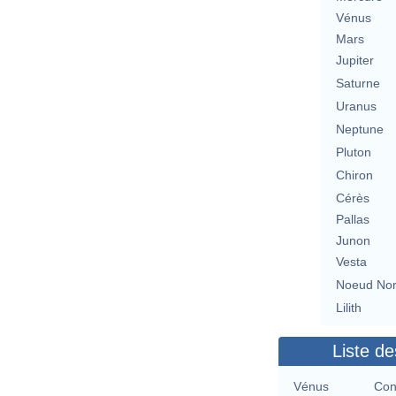
Vénus
Mars
Jupiter
Saturne
Uranus
Neptune
Pluton
Chiron
Cérès
Pallas
Junon
Vesta
Noeud No
Lilith
Liste de
Vénus
Con