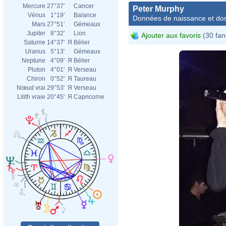
Mercure
27°37'
Cancer
Peter Murphy
Vénus
1°19'
Balance
Données de naissance et dom
Mars
27°51'
Gémeaux
Jupiter
8°32'
Lion
Ajouter aux favoris
(30 fan
Saturne
14°37'
Я
Bélier
Uranus
5°13'
Gémeaux
Neptune
4°09'
Я
Bélier
Pluton
4°01'
Я
Verseau
Chiron
0°52'
Я
Taureau
Nœud vrai
29°53'
Я
Verseau
Lilith vraie
20°45'
Я
Capricorne