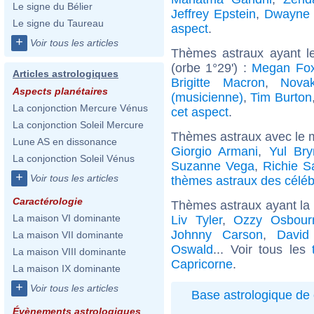
Le signe du Bélier
Jeffrey Epstein
,
Dwayne 
Le signe du Taureau
aspect
.
+
Voir tous les articles
Thèmes astraux ayant le
(orbe 1°29') :
Megan Fo
Articles astrologiques
Brigitte Macron
,
Nova
Aspects planétaires
(musicienne)
,
Tim Burton
La conjonction Mercure Vénus
cet aspect
.
La conjonction Soleil Mercure
Thèmes astraux avec le 
Lune AS en dissonance
Giorgio Armani
,
Yul Bry
La conjonction Soleil Vénus
Suzanne Vega
,
Richie 
+
Voir tous les articles
thèmes astraux des célébr
Caractérologie
Thèmes astraux ayant la
La maison VI dominante
Liv Tyler
,
Ozzy Osbour
Johnny Carson
,
David
La maison VII dominante
Oswald
... Voir tous les
La maison VIII dominante
Capricorne
.
La maison IX dominante
+
Voir tous les articles
Base astrologique de 
Évènements astrologiques