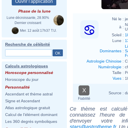
Phase de la lune
Lune décroissante, 28.90%
Né le :
j
Dernier croissant
N
à :
U
Mer. 12 août 17h37 T.U.
Soleil :
1
Lune :
1
Recherche de célébrité
L
Dominantes
:
S
F
Astrologie Chinoise
:
C
Calculs astrologiques
Numérologie
:
c
Taille :
P
Horoscope personnalisé
Vues
:
1
Horoscope du jour
Personnalité
X
Source :
d
Ascendant et thème astral
Fiabilité
Signe et Ascendant
Atlas astrologique gratuit
Ce thème est calculé 
connaissez l'heure de
Calcul de l'élément dominant
d'envoyer votre i
Les 360 degrés symboliques
stars@astrotheme.fr
. Un 