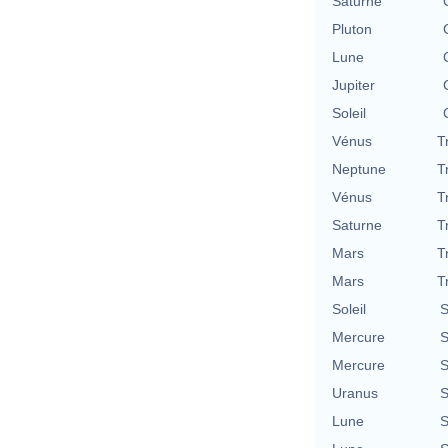
Saturne
Pluton
Lune
Jupiter
Soleil
Vénus
T
Neptune
T
Vénus
T
Saturne
T
Mars
T
Mars
T
Soleil
S
Mercure
S
Mercure
S
Uranus
S
Lune
S