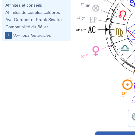
Affinités et conseils
27'
19°
Affinités de couples célèbres
15'
0°
Ava Gardner et Frank Sinatra
12
Compatibilité du Bélier
10°
01'
+
Voir tous les articles
1
1°
2
00'
17°
2
10'
51