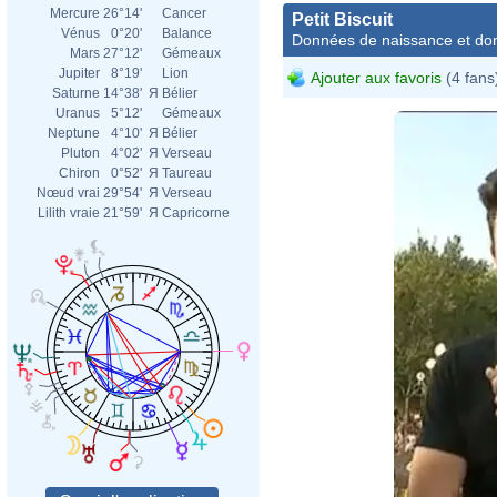
Mercure
26°14'
Cancer
Petit Biscuit
Vénus
0°20'
Balance
Données de naissance et dom
Mars
27°12'
Gémeaux
Jupiter
8°19'
Lion
Ajouter aux favoris
(4 fans
Saturne
14°38'
Я
Bélier
Uranus
5°12'
Gémeaux
Neptune
4°10'
Я
Bélier
Pluton
4°02'
Я
Verseau
Chiron
0°52'
Я
Taureau
Nœud vrai
29°54'
Я
Verseau
Lilith vraie
21°59'
Я
Capricorne
du 27/08/17, a