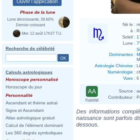
Phase de la lune
Lune décroissante, 39.60%
Né le :
m
Dernier croissant
à :
R
Mer. 12 août 17h37 T.U.
Soleil :
1
Lune :
7
Recherche de célébrité
S
Dominantes
:
M
M
Astrologie Chinoise
:
L
Numérologie
:
c
Calculs astrologiques
Vues
:
6
Horoscope personnalisé
Horoscope du jour
AA
Source :
a
Personnalité
Contributeur :
P
Fiabilité
Ascendant et thème astral
Signe et Ascendant
Des informations complé
naissance sont parfois di
Atlas astrologique gratuit
dessous.
Calcul de l'élément dominant
Les 360 degrés symboliques