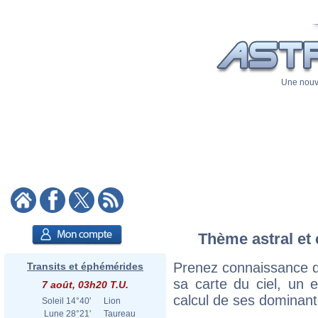
Une nouve
Thème astral et c
Prenez connaissance du
Transits et éphémérides
sa carte du ciel, un ex
7 août, 03h20 T.U.
calcul de ses dominant
Soleil
14°40'
Lion
Lune
28°21'
Taureau