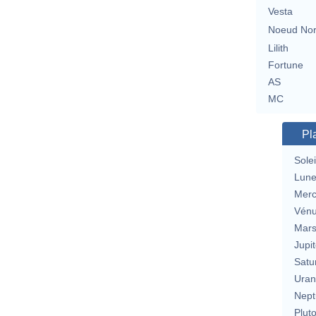
Vesta
Noeud No
Lilith
Fortune
AS
MC
Pl
Solei
Lun
Merc
Vén
Mar
Jupit
Satu
Uran
Nept
Plut