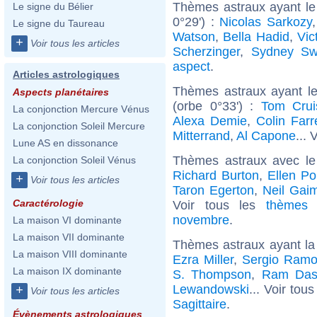
Thèmes astraux ayant le
Le signe du Bélier
0°29') :
Nicolas Sarkozy
Le signe du Taureau
Watson
,
Bella Hadid
,
Vic
+
Voir tous les articles
Scherzinger
,
Sydney Sw
aspect
.
Articles astrologiques
Thèmes astraux ayant l
Aspects planétaires
(orbe 0°33') :
Tom Crui
La conjonction Mercure Vénus
Alexa Demie
,
Colin Farre
La conjonction Soleil Mercure
Mitterrand
,
Al Capone
... 
Lune AS en dissonance
Thèmes astraux avec le
La conjonction Soleil Vénus
Richard Burton
,
Ellen P
+
Voir tous les articles
Taron Egerton
,
Neil Gai
Caractérologie
Voir tous les
thèmes 
novembre
.
La maison VI dominante
La maison VII dominante
Thèmes astraux ayant la 
La maison VIII dominante
Ezra Miller
,
Sergio Ramo
La maison IX dominante
S. Thompson
,
Ram Das
Lewandowski
... Voir tou
+
Voir tous les articles
Sagittaire
.
Évènements astrologiques