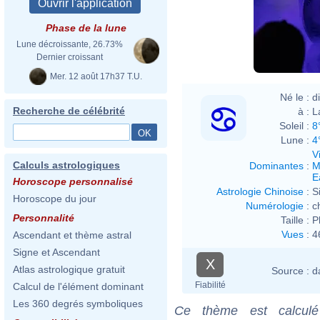
Phase de la lune
Lune décroissante, 26.73%
Dernier croissant
Mer. 12 août 17h37 T.U.
Né le :
d
Recherche de célébrité
à :
L
Soleil :
8
Lune :
4
V
Calculs astrologiques
Dominantes
:
M
E
Horoscope personnalisé
Astrologie Chinoise
:
S
Horoscope du jour
Numérologie
:
c
Personnalité
Taille :
P
Vues
:
4
Ascendant et thème astral
Signe et Ascendant
X
Atlas astrologique gratuit
Source :
d
Fiabilité
Calcul de l'élément dominant
Les 360 degrés symboliques
Ce thème est calculé 