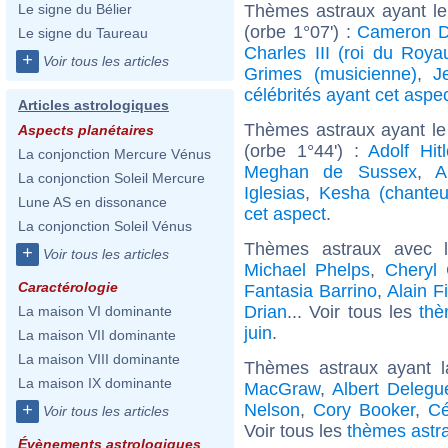
Thèmes astraux ayant le
Le signe du Bélier
(orbe 1°07') :
Cameron D
Le signe du Taureau
Charles III (roi du Roy
+
Voir tous les articles
Grimes (musicienne)
,
J
célébrités ayant cet aspe
Articles astrologiques
Thèmes astraux ayant le
Aspects planétaires
(orbe 1°44') :
Adolf Hitl
La conjonction Mercure Vénus
Meghan de Sussex
,
A
La conjonction Soleil Mercure
Iglesias
,
Kesha (chanteu
Lune AS en dissonance
cet aspect
.
La conjonction Soleil Vénus
Thèmes astraux avec 
+
Voir tous les articles
Michael Phelps
,
Cheryl 
Caractérologie
Fantasia Barrino
,
Alain Fi
Drian
... Voir tous les
thè
La maison VI dominante
juin
.
La maison VII dominante
La maison VIII dominante
Thèmes astraux ayant 
La maison IX dominante
MacGraw
,
Albert Delegu
Nelson
,
Cory Booker
,
Cé
+
Voir tous les articles
Voir tous les
thèmes astra
Évènements astrologiques