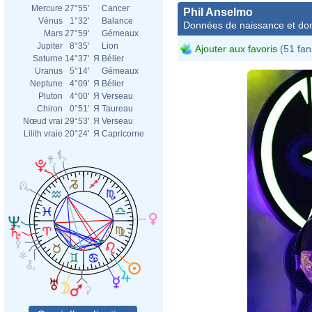
Mercure
27°55'
Cancer
Phil Anselmo
Vénus
1°32'
Balance
Données de naissance et dom
Mars
27°59'
Gémeaux
Jupiter
8°35'
Lion
Ajouter aux favoris
(51 fan
Saturne
14°37'
Я
Bélier
Uranus
5°14'
Gémeaux
Neptune
4°09'
Я
Bélier
Pluton
4°00'
Я
Verseau
Chiron
0°51'
Я
Taureau
Nœud vrai
29°53'
Я
Verseau
Lilith vraie
20°24'
Я
Capricorne