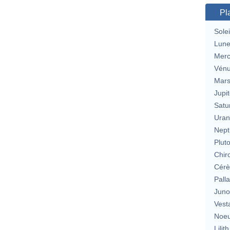
Pl
Solei
Lun
Merc
Vén
Mar
Jupit
Satu
Uran
Nept
Plut
Chir
Cérè
Pall
Jun
Vest
Noeu
Lilith