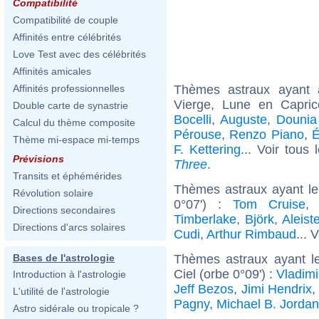
Compatibilité
Compatibilité de couple
Affinités entre célébrités
Love Test avec des célébrités
Affinités amicales
Thèmes astraux ayant
Affinités professionnelles
Vierge, Lune en Capri
Double carte de synastrie
Bocelli
,
Auguste
,
Dounia
Calcul du thème composite
Pérouse
,
Renzo Piano
,
É
Thème mi-espace mi-temps
F. Kettering
... Voir tous
Prévisions
Three
.
Transits et éphémérides
Thèmes astraux ayant le
Révolution solaire
0°07') :
Tom Cruise
Directions secondaires
Timberlake
,
Björk
,
Aleist
Directions d'arcs solaires
Cudi
,
Arthur Rimbaud
... 
Thèmes astraux ayant le
Bases de l'astrologie
Ciel (orbe 0°09') :
Vladimi
Introduction à l'astrologie
Jeff Bezos
,
Jimi Hendrix
,
L'utilité de l'astrologie
Pagny
,
Michael B. Jordan
Astro sidérale ou tropicale ?