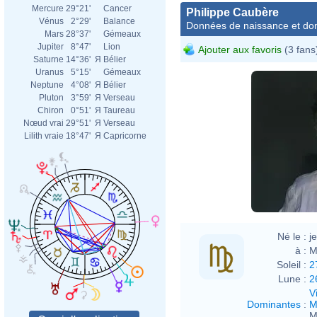
Mercure
29°21'
Cancer
Philippe Caubère
Vénus
2°29'
Balance
Données de naissance et dom
Mars
28°37'
Gémeaux
Jupiter
8°47'
Lion
Ajouter aux favoris
(3 fans
Saturne
14°36'
Я
Bélier
Uranus
5°15'
Gémeaux
Neptune
4°08'
Я
Bélier
Pluton
3°59'
Я
Verseau
Chiron
0°51'
Я
Taureau
Nœud vrai
29°51'
Я
Verseau
Lilith vraie
18°47'
Я
Capricorne
Né le :
j
à :
M
Soleil :
2
Lune :
2
V
Dominantes
:
M
M