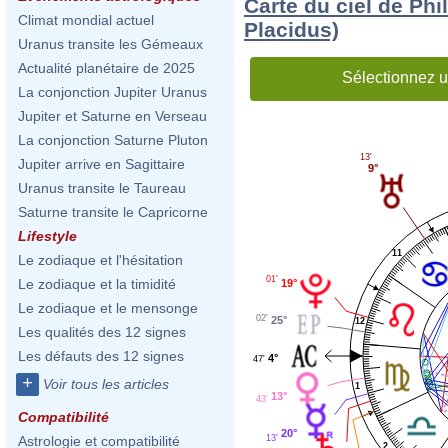
Carte du ciel de Phi
Climat mondial actuel
Placidus)
Uranus transite les Gémeaux
Actualité planétaire de 2025
Sélectionnez u
La conjonction Jupiter Uranus
Jupiter et Saturne en Verseau
La conjonction Saturne Pluton
13'
Jupiter arrive en Sagittaire
9°
Uranus transite le Taureau
Saturne transite le Capricorne
Lifestyle
11
Le zodiaque et l'hésitation
01'
Le zodiaque et la timidité
19°
Le zodiaque et le mensonge
02'
25°
12
Les qualités des 12 signes
Les défauts des 12 signes
4°
47'
+
Voir tous les articles
1
13°
43'
Compatibilité
20°
13'
Astrologie et compatibilité
2