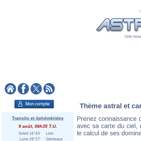
Une nouve
Thème astral et ca
Prenez connaissance d
Transits et éphémérides
avec sa carte du ciel, 
9 août, 06h35 T.U.
le calcul de ses domina
Soleil
16°43'
Lion
Lune
29°17'
Gémeaux