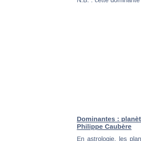
N.B. : cette dominante
Dominantes : planèt
Philippe Caubère
En astrologie, les pl