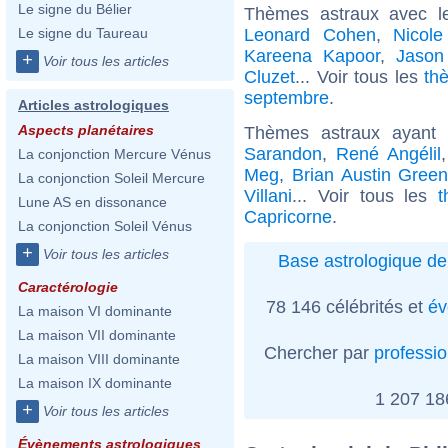
Le signe du Bélier
Thèmes astraux avec l
Leonard Cohen
,
Nicole
Le signe du Taureau
Kareena Kapoor
,
Jason
+
Voir tous les articles
Cluzet
... Voir tous les
th
septembre
.
Articles astrologiques
Aspects planétaires
Thèmes astraux ayant
Sarandon
,
René Angélil
La conjonction Mercure Vénus
Meg
,
Brian Austin Gree
La conjonction Soleil Mercure
Villani
... Voir tous les
t
Lune AS en dissonance
Capricorne
.
La conjonction Soleil Vénus
+
Voir tous les articles
Base astrologique de
Caractérologie
78 146 célébrités et
év
La maison VI dominante
La maison VII dominante
Chercher par
professi
La maison VIII dominante
La maison IX dominante
1 207 1
+
Voir tous les articles
Évènements astrologiques