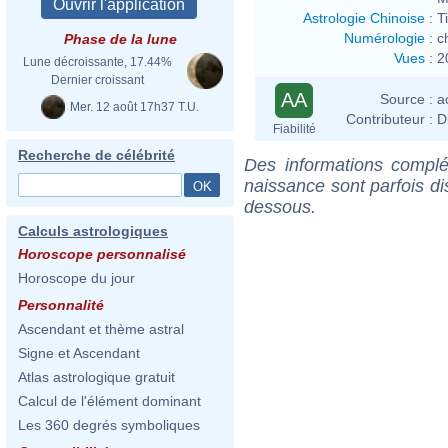
Astrologie Chinoise
:
T
Numérologie
:
c
Phase de la lune
Vues
:
2
Lune décroissante, 17.44%
Dernier croissant
AA
Source :
a
Mer. 12 août 17h37 T.U.
Contributeur :
D
Fiabilité
Recherche de célébrité
Des informations complé
naissance sont parfois di
dessous.
Calculs astrologiques
Horoscope personnalisé
Horoscope du jour
Personnalité
Ascendant et thème astral
Signe et Ascendant
Atlas astrologique gratuit
Calcul de l'élément dominant
Les 360 degrés symboliques