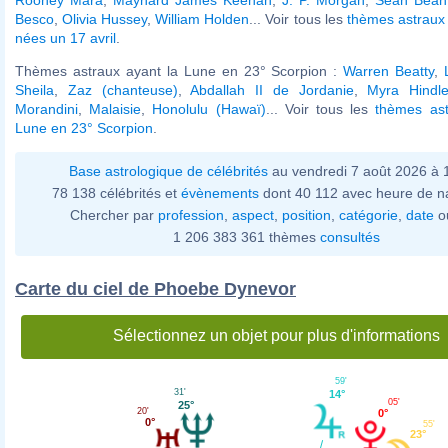
Besco
,
Olivia Hussey
,
William Holden
... Voir tous les
thèmes astraux 
nées un 17 avril
.
Thèmes astraux ayant la Lune en 23° Scorpion :
Warren Beatty
,
Sheila
,
Zaz (chanteuse)
,
Abdallah II de Jordanie
,
Myra Hindle
Morandini
,
Malaisie
,
Honolulu (Hawaï)
... Voir tous les
thèmes ast
Lune en 23° Scorpion
.
Base astrologique de célébrités
au vendredi 7 août 2026 à
78 138 célébrités et
évènements
dont 40 112 avec heure de n
Chercher par
profession
,
aspect
,
position
,
catégorie
,
date
o
1 206 383 361 thèmes
consultés
Carte du ciel de Phoebe Dynevor
Sélectionnez un objet pour plus d'informations
59'
31'
14°
05'
25°
20'
0°
0°
55'
23°