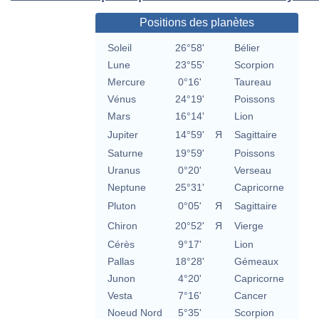
Positions des planètes
Soleil
26°58'
Bélier
Lune
23°55'
Scorpion
Mercure
0°16'
Taureau
Vénus
24°19'
Poissons
Mars
16°14'
Lion
Jupiter
14°59'
Я
Sagittaire
Saturne
19°59'
Poissons
Uranus
0°20'
Verseau
Neptune
25°31'
Capricorne
Pluton
0°05'
Я
Sagittaire
Chiron
20°52'
Я
Vierge
Cérès
9°17'
Lion
Pallas
18°28'
Gémeaux
Junon
4°20'
Capricorne
Vesta
7°16'
Cancer
Noeud Nord
5°35'
Scorpion