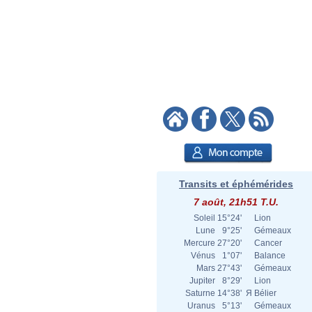
Transits et éphémérides
7 août, 21h51 T.U.
Soleil
15°24'
Lion
Lune
9°25'
Gémeaux
Mercure
27°20'
Cancer
Vénus
1°07'
Balance
Mars
27°43'
Gémeaux
Jupiter
8°29'
Lion
Saturne
14°38'
Я
Bélier
Uranus
5°13'
Gémeaux