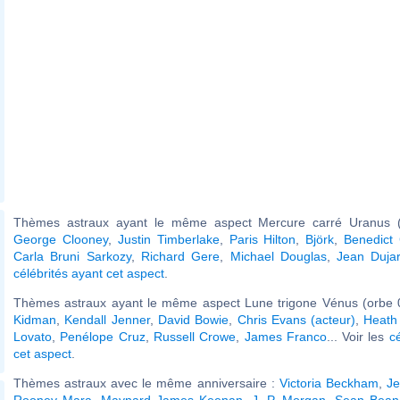
Thèmes astraux ayant le même aspect Mercure carré Uranus (
George Clooney
,
Justin Timberlake
,
Paris Hilton
,
Björk
,
Benedict
Carla Bruni Sarkozy
,
Richard Gere
,
Michael Douglas
,
Jean Dujar
célébrités ayant cet aspect
.
Thèmes astraux ayant le même aspect Lune trigone Vénus (orbe 
Kidman
,
Kendall Jenner
,
David Bowie
,
Chris Evans (acteur)
,
Heath
Lovato
,
Penélope Cruz
,
Russell Crowe
,
James Franco
... Voir les
c
cet aspect
.
Thèmes astraux avec le même anniversaire :
Victoria Beckham
,
Je
Rooney Mara
,
Maynard James Keenan
,
J. P. Morgan
,
Sean Bean