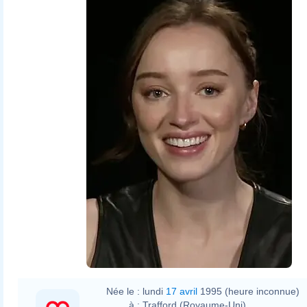
Fair Play, Phoebe Dynevor,
Alden Ehrenreich, Who pays on dates, say hard
thing, needing a hot shower
Née le :
lundi
17 avril
1995 (heure inconnue)
à :
Trafford (Royaume-Uni)