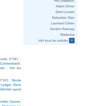
RM (rappeur)
Adam Driver
Demi Lovato
Sebastian Stan
Leonard Cohen
Gordon Ramsay
Madonna
+
Voir tous les articles
orbe 0°04') :
 Cumberbatch
,
din
... Voir les
0°24') :
Nicole
 Ledger
,
Demi
élébrités ayant
nnifer Garner
,
,
Maïwenn Le