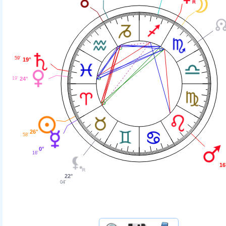
59'
19°
24°
19'
26°
58'
0°
16'
16
22°
04'