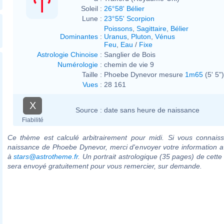
Soleil :
26°58' Bélier
Lune :
23°55' Scorpion
Poissons
,
Sagittaire
,
Bélier
Dominantes
:
Uranus
,
Pluton
,
Vénus
Feu
,
Eau
/
Fixe
Astrologie Chinoise
:
Sanglier de Bois
Numérologie
:
chemin de vie 9
Taille :
Phoebe Dynevor mesure
1m65
(5' 5")
Vues
:
28 161
X
Source :
date sans heure de naissance
Fiabilité
Ce thème est calculé arbitrairement pour midi. Si vous connaiss
naissance de Phoebe Dynevor, merci d'envoyer votre information 
à
stars@astrotheme.fr
. Un portrait astrologique (35 pages) de cette
sera envoyé gratuitement pour vous remercier, sur demande.