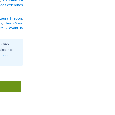
des célébrités
Laura Prepon
,
y
,
Jean-Marc
raux ayant la
 17h45
aissance
u
jour