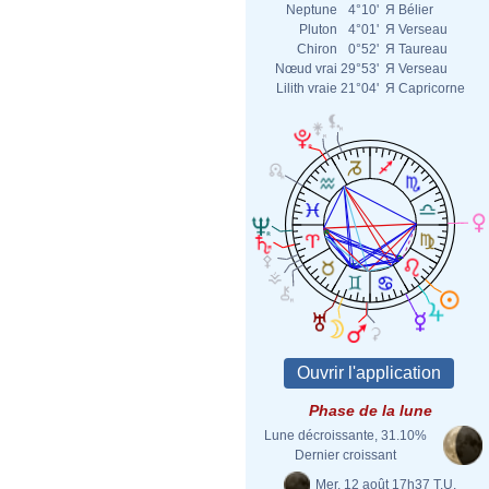
Neptune
4°10'
Я
Bélier
Pluton
4°01'
Я
Verseau
Chiron
0°52'
Я
Taureau
Nœud vrai
29°53'
Я
Verseau
Lilith vraie
21°04'
Я
Capricorne
Phase de la lune
Lune décroissante, 31.10%
Dernier croissant
Mer. 12 août 17h37 T.U.