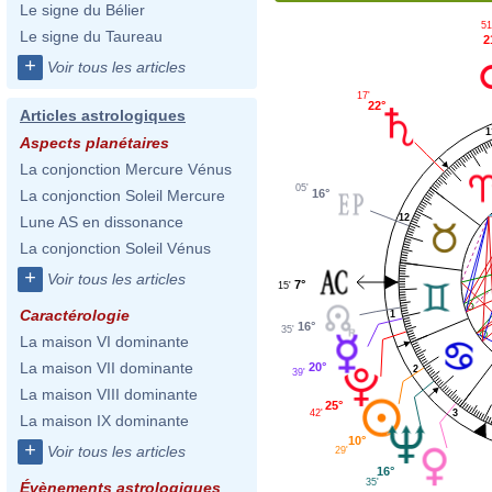
Le signe du Bélier
51
Le signe du Taureau
2
+
Voir tous les articles
17'
22°
Articles astrologiques
1
Aspects planétaires
La conjonction Mercure Vénus
05'
16°
La conjonction Soleil Mercure
12
Lune AS en dissonance
La conjonction Soleil Vénus
+
Voir tous les articles
7°
15'
Caractérologie
1
16°
35'
La maison VI dominante
La maison VII dominante
20°
2
39'
La maison VIII dominante
25°
3
42'
La maison IX dominante
10°
+
Voir tous les articles
29'
16°
35'
Évènements astrologiques