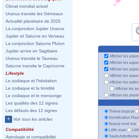
28°
02'
Climat mondial actuel
Uranus transite les Gémeaux
Actualité planétaire de 2025
La conjonction Jupiter Uranus
Jupiter et Saturne en Verseau
La conjonction Saturne Pluton
Jupiter arrive en Sagittaire
Afficher les aspec
Uranus transite le Taureau
Afficher les aspe
Saturne transite le Capricorne
Afficher les aspe
Lifestyle
Afficher les aspe
Le zodiaque et l'hésitation
Afficher les astér
Le zodiaque et la timidité
Afficher les a
Afficher les plan
Le zodiaque et le mensonge
Les qualités des 12 signes
Les défauts des 12 signes
Thème tropical
Domification Plac
+
Voir tous les articles
Noeud nord vrai
Compatibilité
Lilith vraie
Lili
Sauts Astrotheme
Astrologie et compatibilité