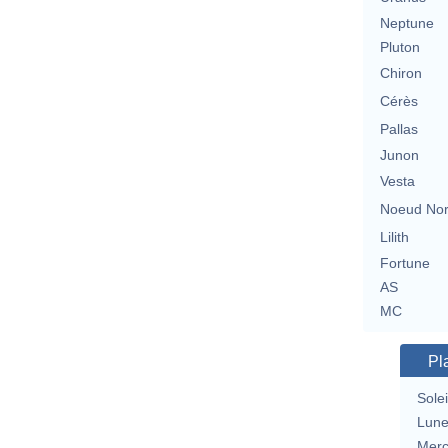
Neptune
Pluton
Chiron
Cérès
Pallas
Junon
Vesta
Noeud No
Lilith
Fortune
AS
MC
Pl
Solei
Lun
Merc