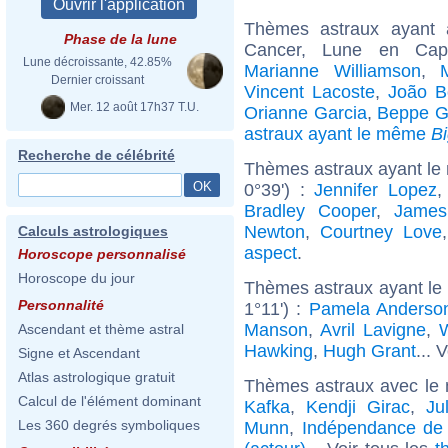
Thèmes astraux ayant
Phase de la lune
Cancer, Lune en Cap
Lune décroissante, 42.85%
Marianne Williamson
,
Dernier croissant
Vincent Lacoste
,
João B
Mer. 12 août 17h37 T.U.
Orianne Garcia
,
Beppe Gr
astraux ayant le même
B
Recherche de célébrité
Thèmes astraux ayant le m
0°39') :
Jennifer Lopez
Bradley Cooper
,
James
Newton
,
Courtney Love
Calculs astrologiques
aspect
.
Horoscope personnalisé
Horoscope du jour
Thèmes astraux ayant le
Personnalité
1°11') :
Pamela Anderso
Manson
,
Avril Lavigne
,
W
Ascendant et thème astral
Hawking
,
Hugh Grant
... 
Signe et Ascendant
Atlas astrologique gratuit
Thèmes astraux avec le
Calcul de l'élément dominant
Kafka
,
Kendji Girac
,
Ju
Les 360 degrés symboliques
Munn
,
Indépendance de l