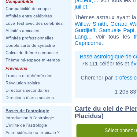
(acteur)
... Voir tous les
t
Compatibilité
juillet
.
Compatibilité de couple
Affinités entre célébrités
Thèmes astraux ayant la
Willow Smith
,
Gerard Wa
Love Test avec des célébrités
Gurdjieff
,
Samuele Papi
Affinités amicales
Lang
... Voir tous les
t
Affinités professionnelles
Capricorne
.
Double carte de synastrie
Calcul du thème composite
Base astrologique de cé
Thème mi-espace mi-temps
78 111 célébrités et
év
Prévisions
Transits et éphémérides
Chercher par
professi
Révolution solaire
Directions secondaires
1 205 8
Directions d'arcs solaires
Carte du ciel de Pie
Bases de l'astrologie
Placidus)
Introduction à l'astrologie
L'utilité de l'astrologie
Sélectionnez u
Astro sidérale ou tropicale ?