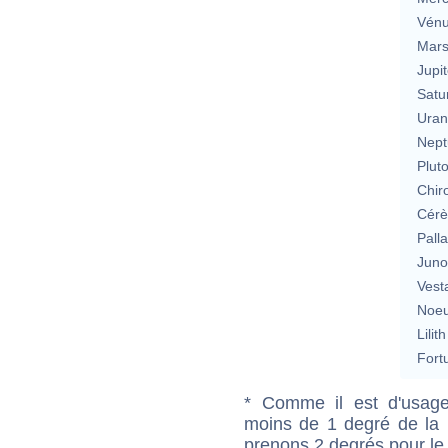
Vén
Mar
Jupit
Satu
Uran
Nept
Plut
Chir
Cérè
Pall
Jun
Vest
Noeu
Lilith
Fort
* Comme il est d'usage
moins de 1 degré de la m
prenons 2 degrés pour le