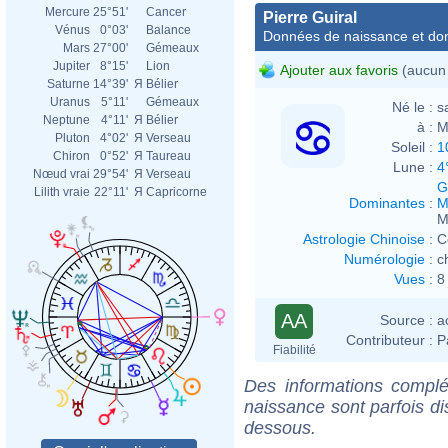
Mercure
25°51'
Cancer
Pierre Guiral
Vénus
0°03'
Balance
Données de naissance et dom
Mars
27°00'
Gémeaux
Jupiter
8°15'
Lion
Ajouter aux favoris
(aucun 
Saturne
14°39'
Я
Bélier
Uranus
5°11'
Gémeaux
Né le :
s
Neptune
4°11'
Я
Bélier
à :
M
Pluton
4°02'
Я
Verseau
Soleil :
1
Chiron
0°52'
Я
Taureau
Lune :
4
Nœud vrai
29°54'
Я
Verseau
G
Lilith vraie
22°11'
Я
Capricorne
Dominantes
:
M
M
Astrologie Chinoise
:
C
Numérologie
:
c
Vues
:
8
AA
Source :
a
Contributeur :
P
Fiabilité
Des informations complé
naissance sont parfois di
dessous.