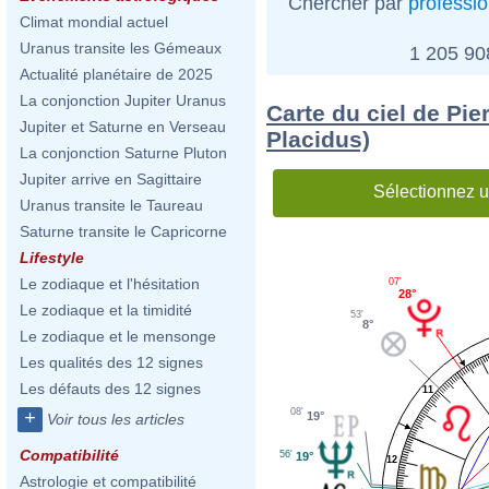
Chercher par
professi
Climat mondial actuel
Uranus transite les Gémeaux
1 205 9
Actualité planétaire de 2025
La conjonction Jupiter Uranus
Carte du ciel de Pie
Jupiter et Saturne en Verseau
Placidus)
La conjonction Saturne Pluton
Jupiter arrive en Sagittaire
Sélectionnez u
Uranus transite le Taureau
Saturne transite le Capricorne
Lifestyle
Le zodiaque et l'hésitation
07'
28°
Le zodiaque et la timidité
53'
8°
Le zodiaque et le mensonge
Les qualités des 12 signes
Les défauts des 12 signes
11
08'
+
19°
Voir tous les articles
Compatibilité
56'
19°
12
Astrologie et compatibilité