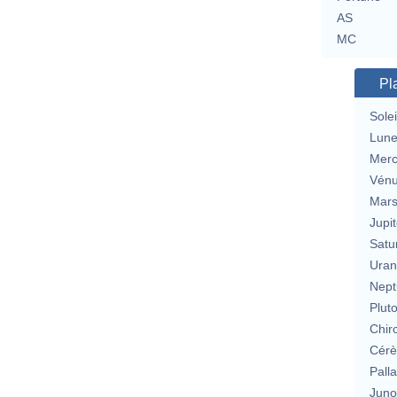
AS
MC
Pl
Solei
Lun
Merc
Vén
Mar
Jupit
Satu
Uran
Nept
Plut
Chir
Cérè
Pall
Jun