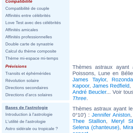
Compatibilité
Compatibilité de couple
Affinités entre célébrités
Love Test avec des célébrités
Affinités amicales
Affinités professionnelles
Double carte de synastrie
Calcul du thème composite
Thème mi-espace mi-temps
Prévisions
Thèmes astraux ayant
Poissons, Lune en Bélie
Transits et éphémérides
James Taylor
,
Rozond
Révolution solaire
Kapoor
,
James Redfield
,
Directions secondaires
André Beucler
... Voir tou
Directions d'arcs solaires
Three
.
Bases de l'astrologie
Thèmes astraux ayant le
0°10') :
Jennifer Aniston
Introduction à l'astrologie
Thee Stallion
,
Meryl St
L'utilité de l'astrologie
Selena (chanteuse)
,
Mir
Astro sidérale ou tropicale ?