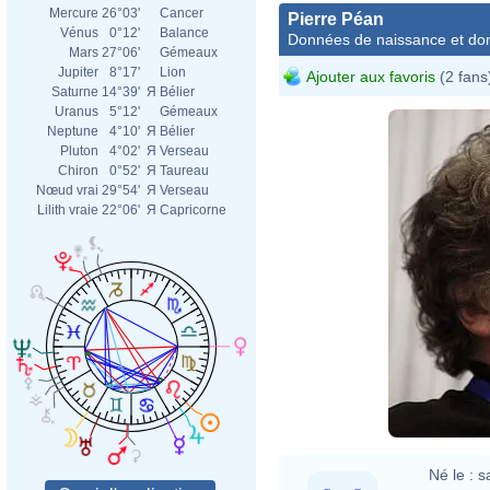
Mercure
26°03'
Cancer
Pierre Péan
Vénus
0°12'
Balance
Données de naissance et dom
Mars
27°06'
Gémeaux
Jupiter
8°17'
Lion
Ajouter aux favoris
(2 fans
Saturne
14°39'
Я
Bélier
Uranus
5°12'
Gémeaux
Neptune
4°10'
Я
Bélier
Pluton
4°02'
Я
Verseau
Chiron
0°52'
Я
Taureau
Nœud vrai
29°54'
Я
Verseau
Lilith vraie
22°06'
Я
Capricorne
Né le :
s