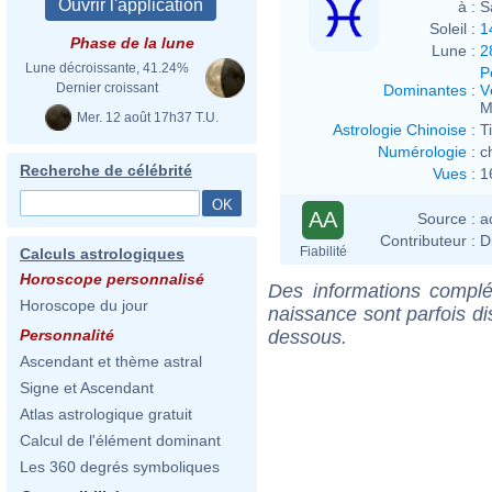
à :
S
Soleil :
1
Phase de la lune
Lune :
2
Lune décroissante, 41.24%
P
Dernier croissant
Dominantes
:
V
M
Mer. 12 août 17h37 T.U.
Astrologie Chinoise
:
T
Numérologie
:
c
Recherche de célébrité
Vues
:
1
AA
Source :
a
Contributeur :
D
Fiabilité
Calculs astrologiques
Horoscope personnalisé
Des informations complé
Horoscope du jour
naissance sont parfois di
dessous.
Personnalité
Ascendant et thème astral
Signe et Ascendant
Atlas astrologique gratuit
Calcul de l'élément dominant
Les 360 degrés symboliques