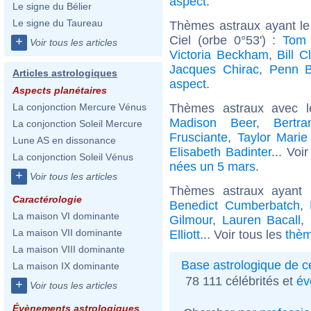
aspect
.
Le signe du Bélier
Le signe du Taureau
Thèmes astraux ayant le
Ciel (orbe 0°53') :
Tom 
+
Voir tous les articles
Victoria Beckham
,
Bill C
Jacques Chirac
,
Penn B
Articles astrologiques
aspect
.
Aspects planétaires
Thèmes astraux avec 
La conjonction Mercure Vénus
Madison Beer
,
Bertr
La conjonction Soleil Mercure
Frusciante
,
Taylor Marie 
Lune AS en dissonance
Elisabeth Badinter
... Voi
La conjonction Soleil Vénus
nées un 5 mars
.
+
Voir tous les articles
Thèmes astraux ayant 
Caractérologie
Benedict Cumberbatch
,
La maison VI dominante
Gilmour
,
Lauren Bacall
,
La maison VII dominante
Elliott
... Voir tous les
thèm
La maison VIII dominante
Base astrologique de cé
La maison IX dominante
78 111 célébrités et
év
+
Voir tous les articles
Évènements astrologiques