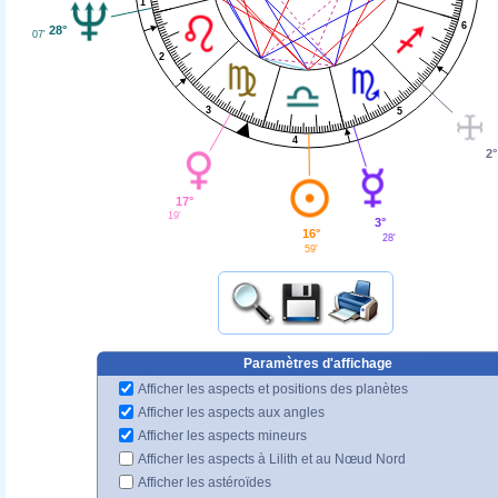
1
6
28°
07'
2
3
5
4
2°
17°
19'
3°
16°
28'
59'
Paramètres d'affichage
Afficher les aspects et positions des planètes
Afficher les aspects aux angles
Afficher les aspects mineurs
Afficher les aspects à Lilith et au Nœud Nord
Afficher les astéroïdes