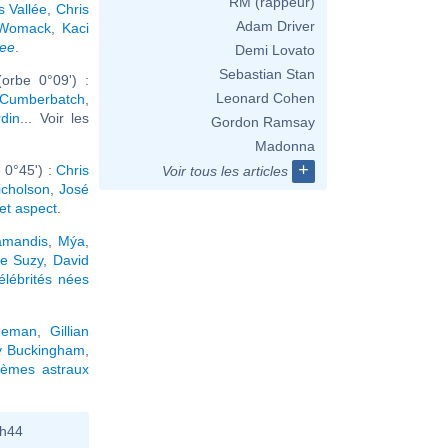
RM (rappeur)
 Vallée
,
Chris
Adam Driver
 Womack
,
Kaci
ree
.
Demi Lovato
Sebastian Stan
orbe 0°09') :
Leonard Cohen
 Cumberbatch
,
din
... Voir les
Gordon Ramsay
Madonna
+
 0°45') :
Chris
Voir tous les articles
icholson
,
José
cet aspect
.
amandis
,
Mýa
,
e Suzy
,
David
élébrités nées
eeman
,
Gillian
y Buckingham
,
hèmes astraux
0h44