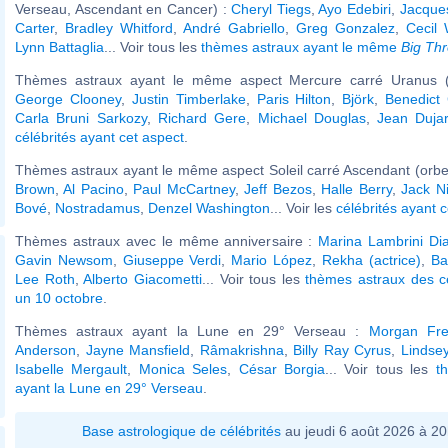
Verseau, Ascendant en Cancer) :
Cheryl Tiegs
,
Ayo Edebiri
,
Jacques
Carter
,
Bradley Whitford
,
André Gabriello
,
Greg Gonzalez
,
Cecil
Lynn Battaglia
... Voir tous les
thèmes astraux ayant le même
Big Th
Thèmes astraux ayant le même aspect Mercure carré Uranus (
George Clooney
,
Justin Timberlake
,
Paris Hilton
,
Björk
,
Benedict
Carla Bruni Sarkozy
,
Richard Gere
,
Michael Douglas
,
Jean Dujar
célébrités ayant cet aspect
.
Thèmes astraux ayant le même aspect Soleil carré Ascendant (orbe
Brown
,
Al Pacino
,
Paul McCartney
,
Jeff Bezos
,
Halle Berry
,
Jack N
Bové
,
Nostradamus
,
Denzel Washington
... Voir les
célébrités ayant 
Thèmes astraux avec le même anniversaire :
Marina Lambrini Di
Gavin Newsom
,
Giuseppe Verdi
,
Mario López
,
Rekha (actrice)
,
Ba
Lee Roth
,
Alberto Giacometti
... Voir tous les
thèmes astraux des c
un 10 octobre
.
Thèmes astraux ayant la Lune en 29° Verseau :
Morgan Fr
Anderson
,
Jayne Mansfield
,
Râmakrishna
,
Billy Ray Cyrus
,
Lindse
Isabelle Mergault
,
Monica Seles
,
César Borgia
... Voir tous les
t
ayant la Lune en 29° Verseau
.
Base astrologique de célébrités
au jeudi 6 août 2026 à 2