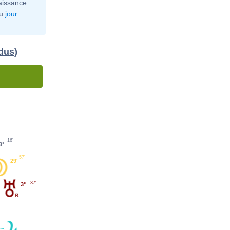
aissance
u
jour
dus)
16'
3°
57'
29°
37'
3°