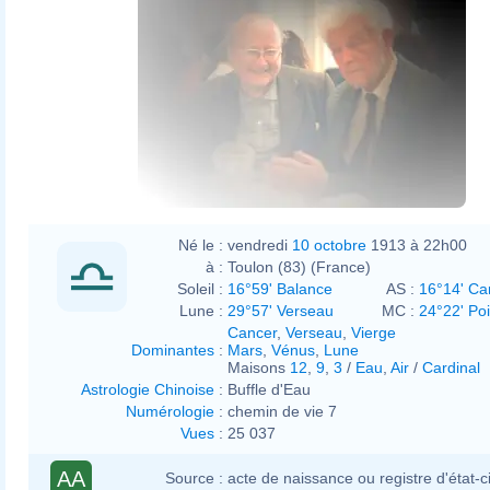
Né le :
vendredi
10 octobre
1913 à 22h00
à :
Toulon (83) (France)
Soleil :
16°59' Balance
AS :
16°14' Ca
Lune :
29°57' Verseau
MC :
24°22' Po
Cancer
,
Verseau
,
Vierge
Dominantes
:
Mars
,
Vénus
,
Lune
Maisons
12
,
9
,
3
/
Eau
,
Air
/
Cardinal
Astrologie Chinoise
:
Buffle d'Eau
Numérologie
:
chemin de vie 7
Vues
:
25 037
AA
Source :
acte de naissance ou registre d'état-ci