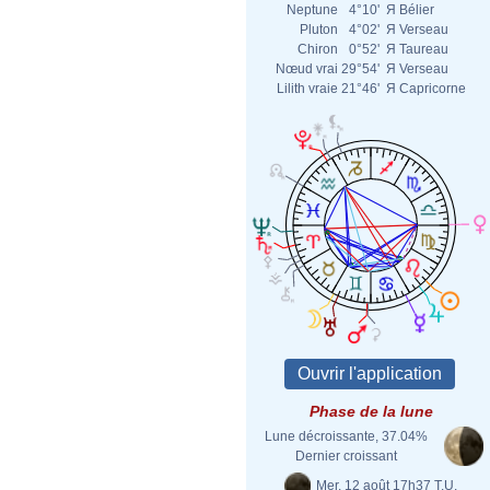
Neptune
4°10'
Я
Bélier
Pluton
4°02'
Я
Verseau
Chiron
0°52'
Я
Taureau
Nœud vrai
29°54'
Я
Verseau
Lilith vraie
21°46'
Я
Capricorne
Phase de la lune
Lune décroissante, 37.04%
Dernier croissant
Mer. 12 août 17h37 T.U.