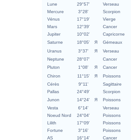
Lune
29°57'
Verseau
Mercure
3°28'
Scorpion
Vénus
17°19'
Vierge
Mars
12°39'
Cancer
Jupiter
10°02'
Capricorne
Saturne
18°05'
Я
Gémeaux
Uranus
3°37'
Я
Verseau
Neptune
28°07'
Cancer
Pluton
1°08'
Я
Cancer
Chiron
11°15'
Я
Poissons
Cérès
9°11'
Sagittaire
Pallas
24°49'
Scorpion
Junon
14°24'
Я
Poissons
Vesta
6°14'
Verseau
Noeud Nord
24°04'
Poissons
Lilith
17°09'
Poissons
Fortune
3°16'
Poissons
AS
16°14'
Cancer