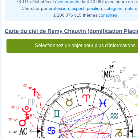
78 111 célébrités et
évènements
dont 40 087 avec heure de n
Chercher par
profession
,
aspect
,
position
,
catégorie
,
date
o
1 206 076 615 thèmes
consultés
Carte du ciel de Rémy Chauvin (domification Placi
Sélectionnez un objet pour plus d'informations
22'
24°
04'
24°
09'
17°
10
05'
18°
11
9
15'
25°
08'
1°
8
12
39'
12°
7
16°
14'