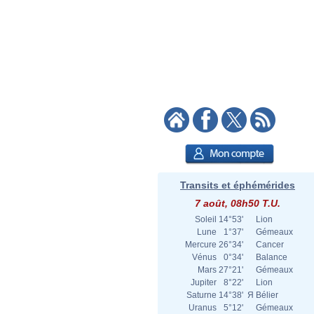
Transits et éphémérides
7 août, 08h50 T.U.
Soleil
14°53'
Lion
Lune
1°37'
Gémeaux
Mercure
26°34'
Cancer
Vénus
0°34'
Balance
Mars
27°21'
Gémeaux
Jupiter
8°22'
Lion
Saturne
14°38'
Я
Bélier
Uranus
5°12'
Gémeaux