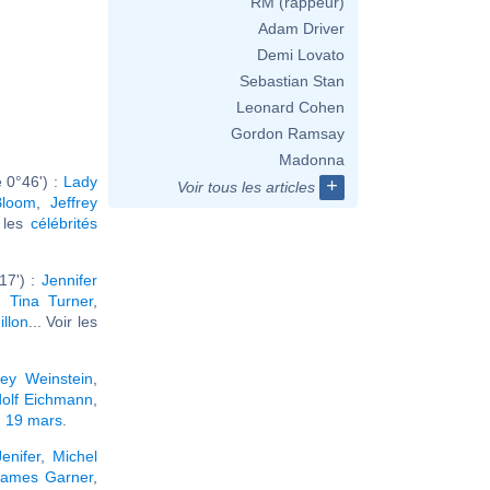
RM (rappeur)
Adam Driver
Demi Lovato
Sebastian Stan
Leonard Cohen
Gordon Ramsay
Madonna
 0°46') :
Lady
+
Voir tous les articles
Bloom
,
Jeffrey
r les
célébrités
17') :
Jennifer
,
Tina Turner
,
illon
... Voir les
ey Weinstein
,
olf Eichmann
,
n 19 mars
.
Jenifer
,
Michel
James Garner
,