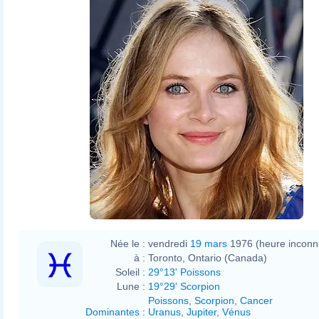
Née le :
vendredi
19 mars
1976 (heure inconn
à :
Toronto, Ontario (Canada)
Soleil :
29°13' Poissons
Lune :
19°29' Scorpion
Poissons
,
Scorpion
,
Cancer
Dominantes
:
Uranus
,
Jupiter
,
Vénus