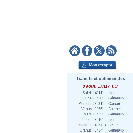
Transits et éphémérides
8 août, 17h17 T.U.
Soleil
16°11'
Lion
Lune
21°10'
Gémeaux
Mercure
28°31'
Cancer
Vénus
1°56'
Balance
Mars
28°15'
Gémeaux
Jupiter
8°40'
Lion
Saturne
14°37'
Я
Bélier
Uranus
5°14'
Gémeaux