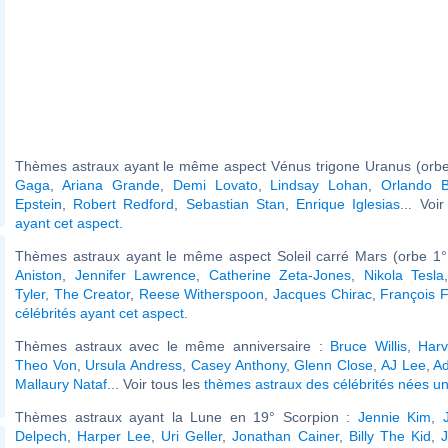
Thèmes astraux ayant le même aspect Vénus trigone Uranus (orbe
Gaga
,
Ariana Grande
,
Demi Lovato
,
Lindsay Lohan
,
Orlando 
Epstein
,
Robert Redford
,
Sebastian Stan
,
Enrique Iglesias
... Voi
ayant cet aspect
.
Thèmes astraux ayant le même aspect Soleil carré Mars (orbe 1°
Aniston
,
Jennifer Lawrence
,
Catherine Zeta-Jones
,
Nikola Tesla
Tyler, The Creator
,
Reese Witherspoon
,
Jacques Chirac
,
François F
célébrités ayant cet aspect
.
Thèmes astraux avec le même anniversaire :
Bruce Willis
,
Harv
Theo Von
,
Ursula Andress
,
Casey Anthony
,
Glenn Close
,
AJ Lee
,
Ad
Mallaury Nataf
... Voir tous les
thèmes astraux des célébrités nées u
Thèmes astraux ayant la Lune en 19° Scorpion :
Jennie Kim
,
Delpech
,
Harper Lee
,
Uri Geller
,
Jonathan Cainer
,
Billy The Kid
,