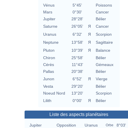
Vénus
5°45'
Poissons
Mars
0°30'
Cancer
Jupiter
28°28'
Bélier
Saturne
26°05'
Я
Cancer
Uranus
6°32'
Я
Scorpion
Neptune
13°58'
Я
Sagittaire
Pluton
10°39'
Я
Balance
Chiron
25°58'
Bélier
Cérès
11°43'
Gémeaux
Pallas
20°38'
Bélier
Junon
6°52'
Я
Vierge
Vesta
29°20'
Bélier
Noeud Nord
13°20'
Scorpion
Lilith
0°00'
Я
Bélier
Liste des aspects planétaires
Jupiter
Opposition
Uranus
8°03'
Orbe