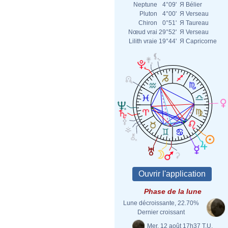
Neptune
4°09'
Я
Bélier
Pluton
4°00'
Я
Verseau
Chiron
0°51'
Я
Taureau
Nœud vrai
29°52'
Я
Verseau
Lilith vraie
19°44'
Я
Capricorne
Phase de la lune
Lune décroissante, 22.70%
Dernier croissant
Mer. 12 août 17h37 T.U.