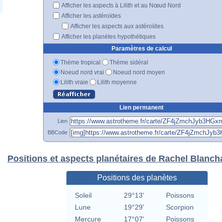
Afficher les aspects à Lilith et au Nœud Nord
Afficher les astéroïdes
Afficher les aspects aux astéroïdes
Afficher les planètes hypothétiques
Paramètres de calcul
Thème tropical
Thème sidéral
Noeud nord vrai
Noeud nord moyen
Lilith vraie
Lilith moyenne
Lien permanent
Lien
BBCode
Positions et aspects planétaires de Rachel Blanch
Positions des planètes
Soleil
29°13'
Poissons
Lune
19°29'
Scorpion
Mercure
17°07'
Poissons