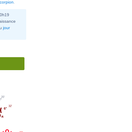
corpion
.
10h19
aissance
u
jour
20'
°
32'
6°