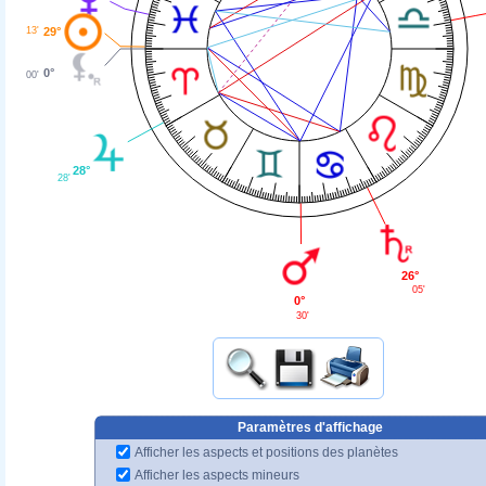
29°
13'
0°
00'
28°
28'
26°
05'
0°
30'
Paramètres d'affichage
Afficher les aspects et positions des planètes
Afficher les aspects mineurs