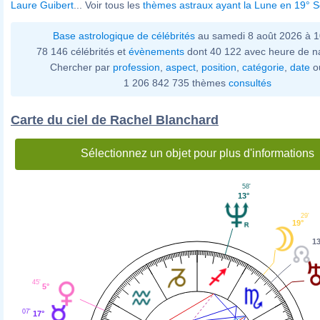
Laure Guibert
... Voir tous les
thèmes astraux ayant la Lune en 19° S
Base astrologique de célébrités
au samedi 8 août 2026 à 
78 146 célébrités et
évènements
dont 40 122 avec heure de n
Chercher par
profession
,
aspect
,
position
,
catégorie
,
date
o
1 206 842 735 thèmes
consultés
Carte du ciel de Rachel Blanchard
Sélectionnez un objet pour plus d'informations
58'
13°
29'
19°
13
45'
5°
07'
17°