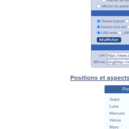
Afficher les a
Afficher les plan
Thème tropical
Noeud nord vrai
Lilith vraie
Lili
Lien
BBCode
Positions et aspect
Pos
Soleil
Lune
Mercure
Vénus
Mars