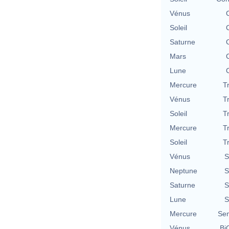
Vénus
Soleil
Saturne
Mars
Lune
Mercure
T
Vénus
T
Soleil
T
Mercure
T
Soleil
T
Vénus
S
Neptune
S
Saturne
S
Lune
S
Mercure
Se
Vénus
BiQ