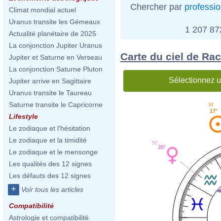
Chercher par
professi
Climat mondial actuel
Uranus transite les Gémeaux
1 207 8
Actualité planétaire de 2025
La conjonction Jupiter Uranus
Carte du ciel de Ra
Jupiter et Saturne en Verseau
La conjonction Saturne Pluton
Sélectionnez u
Jupiter arrive en Sagittaire
Uranus transite le Taureau
Saturne transite le Capricorne
34'
17°
Lifestyle
Le zodiaque et l'hésitation
Le zodiaque et la timidité
53'
20°
Le zodiaque et le mensonge
Les qualités des 12 signes
Les défauts des 12 signes
+
Voir tous les articles
Compatibilité
Astrologie et compatibilité