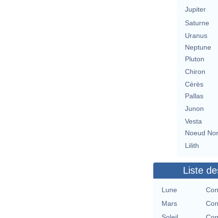
Jupiter
Saturne
Uranus
Neptune
Pluton
Chiron
Cérès
Pallas
Junon
Vesta
Noeud No
Lilith
Liste de
Lune
Con
Mars
Con
Soleil
Con