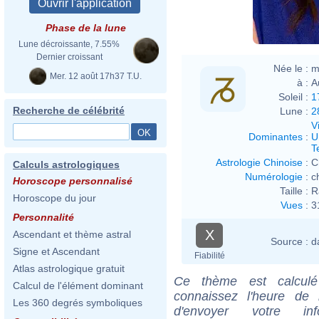
Phase de la lune
Lune décroissante, 7.55%
Dernier croissant
Née le :
m
Mer. 12 août 17h37 T.U.
à :
A
Soleil :
1
Recherche de célébrité
Lune :
2
V
Dominantes
:
U
T
Astrologie Chinoise
:
C
Calculs astrologiques
Numérologie
:
c
Horoscope personnalisé
Taille :
R
Horoscope du jour
Vues
:
3
Personnalité
X
Ascendant et thème astral
Source :
d
Signe et Ascendant
Fiabilité
Atlas astrologique gratuit
Ce thème est calculé 
Calcul de l'élément dominant
connaissez l'heure de
Les 360 degrés symboliques
d'envoyer votre i