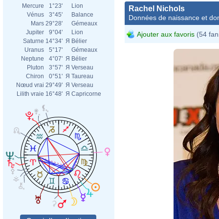
Mercure
1°23'
Lion
Rachel Nichols
Vénus
3°45'
Balance
Données de naissance et dom
Mars
29°28'
Gémeaux
Jupiter
9°04'
Lion
Ajouter aux favoris
(54 fan
Saturne
14°34'
Я
Bélier
Uranus
5°17'
Gémeaux
Neptune
4°07'
Я
Bélier
Pluton
3°57'
Я
Verseau
Chiron
0°51'
Я
Taureau
Nœud vrai
29°49'
Я
Verseau
Lilith vraie
16°48'
Я
Capricorne