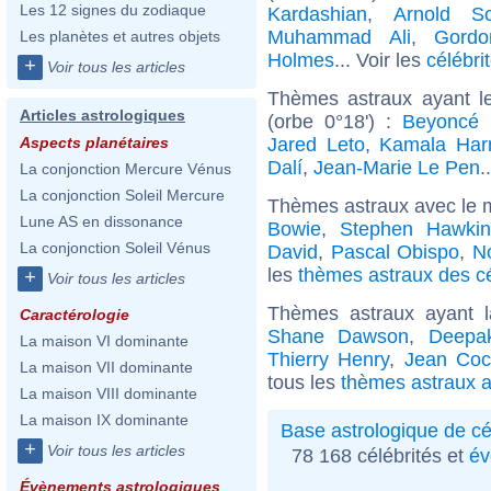
Les 12 signes du zodiaque
Kardashian
,
Arnold Sc
Muhammad Ali
,
Gord
Les planètes et autres objets
Holmes
... Voir les
célébri
+
Voir tous les articles
Thèmes astraux ayant l
Articles astrologiques
(orbe 0°18') :
Beyoncé 
Jared Leto
,
Kamala Harr
Aspects planétaires
Dalí
,
Jean-Marie Le Pen
.
La conjonction Mercure Vénus
La conjonction Soleil Mercure
Thèmes astraux avec le 
Lune AS en dissonance
Bowie
,
Stephen Hawkin
La conjonction Soleil Vénus
David
,
Pascal Obispo
,
N
les
thèmes astraux des cé
+
Voir tous les articles
Thèmes astraux ayant 
Caractérologie
Shane Dawson
,
Deepa
La maison VI dominante
Thierry Henry
,
Jean Coc
La maison VII dominante
tous les
thèmes astraux a
La maison VIII dominante
La maison IX dominante
Base astrologique de cé
+
Voir tous les articles
78 168 célébrités et
év
Évènements astrologiques