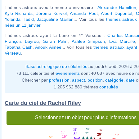
Thèmes astraux avec le même anniversaire :
Alexander Hamilton
Kyle Richards
,
Jérôme Kerviel
,
Amanda Peet
,
Albert Dupontel
,
C
Yolanda Hadid
,
Jacqueline Maillan
... Voir tous les
thèmes astraux 
nées un 11 janvier
.
Thèmes astraux ayant la Lune en 4° Verseau :
Charles Manso
François Bayrou
,
Sarah Palin
,
Ashlee Simpson
,
Eva Marcille
Tabatha Cash
,
Anouk Aimée
... Voir tous les
thèmes astraux ayant 
Verseau
.
Base astrologique de célébrités
au jeudi 6 août 2026 à 2
78 111 célébrités et
évènements
dont 40 087 avec heure de n
Chercher par
profession
,
aspect
,
position
,
catégorie
,
date
o
1 205 962 880 thèmes
consultés
Carte du ciel de Rachel Riley
Sélectionnez un objet pour plus d'informations
59'
31'
06'
01'
3°
8°
20°
13'
19°
58'