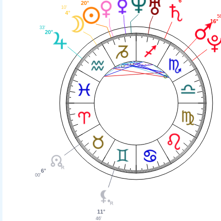
6°
20°
10'
4°
58
16°
33'
20°
6°
00'
11°
46'