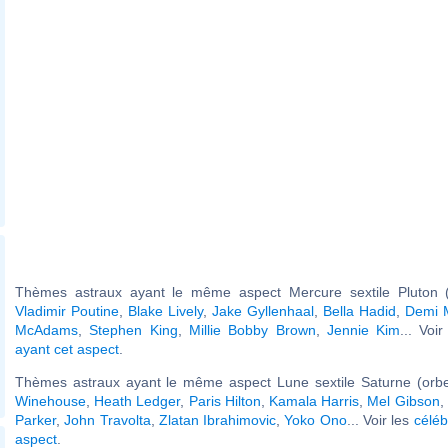
Thèmes astraux ayant le même aspect Mercure sextile Pluton (
Vladimir Poutine
,
Blake Lively
,
Jake Gyllenhaal
,
Bella Hadid
,
Demi 
McAdams
,
Stephen King
,
Millie Bobby Brown
,
Jennie Kim
... Voi
ayant cet aspect
.
Thèmes astraux ayant le même aspect Lune sextile Saturne (orbe
Winehouse
,
Heath Ledger
,
Paris Hilton
,
Kamala Harris
,
Mel Gibson
,
Parker
,
John Travolta
,
Zlatan Ibrahimovic
,
Yoko Ono
... Voir les
céléb
aspect
.