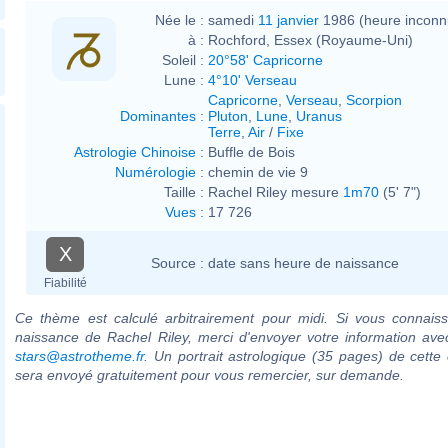
Née le :
samedi
11 janvier
1986 (heure inconn
à :
Rochford, Essex (Royaume-Uni)
Soleil :
20°58' Capricorne
Lune :
4°10' Verseau
Capricorne
,
Verseau
,
Scorpion
Dominantes
:
Pluton
,
Lune
,
Uranus
Terre
,
Air
/
Fixe
Astrologie Chinoise
:
Buffle de Bois
Numérologie
:
chemin de vie 9
Taille :
Rachel Riley mesure
1m70
(5' 7")
Vues
:
17 726
X
Source :
date sans heure de naissance
Fiabilité
Ce thème est calculé arbitrairement pour midi. Si vous connaiss
naissance de Rachel Riley, merci d'envoyer votre information av
stars@astrotheme.fr
. Un portrait astrologique (35 pages) de cette 
sera envoyé gratuitement pour vous remercier, sur demande.