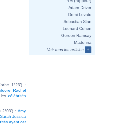
RM (rappeur)
Adam Driver
Demi Lovato
Sebastian Stan
Leonard Cohen
Gordon Ramsay
Madonna
+
Voir tous les articles
orbe 1°23') :
Moore
,
Rachel
r les
célébrités
 2°03') :
Amy
Sarah Jessica
rités ayant cet