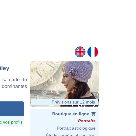
iley
 sa carte du
es dominantes
Prévisions sur 12 mois
Boutique en ligne
Portraits
c vos profils
Portrait astrologique
Étude carrière et vocation