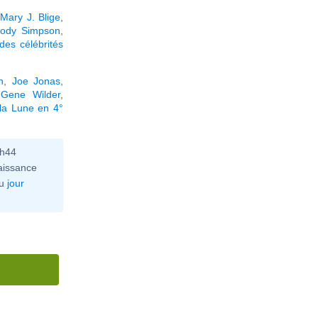
,
Mary J. Blige
,
ody Simpson
,
des célébrités
n
,
Joe Jonas
,
,
Gene Wilder
,
la Lune en 4°
0h44
aissance
u
jour