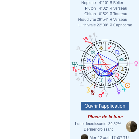
Neptune
4°10'
Я
Bélier
Pluton
4°02'
Я
Verseau
Chiron
0°52'
Я
Taureau
Nœud vrai
29°54'
Я
Verseau
Lilith vraie
22°00'
Я
Capricorne
Phase de la lune
Lune décroissante, 39.82%
Dernier croissant
Mer. 12 août 17h37 T.U.