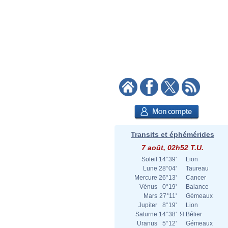
Transits et éphémérides
7 août, 02h52 T.U.
Soleil
14°39'
Lion
Lune
28°04'
Taureau
Mercure
26°13'
Cancer
Vénus
0°19'
Balance
Mars
27°11'
Gémeaux
Jupiter
8°19'
Lion
Saturne
14°38'
Я
Bélier
Uranus
5°12'
Gémeaux