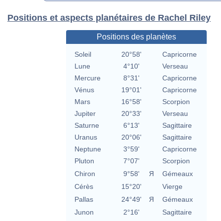
Positions et aspects planétaires de Rachel Riley
Positions des planètes
Soleil
20°58'
Capricorne
Lune
4°10'
Verseau
Mercure
8°31'
Capricorne
Vénus
19°01'
Capricorne
Mars
16°58'
Scorpion
Jupiter
20°33'
Verseau
Saturne
6°13'
Sagittaire
Uranus
20°06'
Sagittaire
Neptune
3°59'
Capricorne
Pluton
7°07'
Scorpion
Chiron
9°58'
Я
Gémeaux
Cérès
15°20'
Vierge
Pallas
24°49'
Я
Gémeaux
Junon
2°16'
Sagittaire