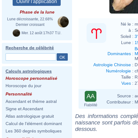
Phase de la lune
Lune décroissante, 22.68%
Né le :
m
Dernier croissant
à :
S
Mer. 12 août 17h37 T.U.
Soleil :
3
Lune :
1
Recherche de célébrité
B
Dominantes
:
M
M
Astrologie Chinoise
:
D
Numérologie
:
c
Calculs astrologiques
Taille :
R
Horoscope personnalisé
Vues
:
2
Horoscope du jour
Personnalité
AA
Source :
a
Ascendant et thème astral
Contributeur :
M
Fiabilité
Signe et Ascendant
Des informations complé
Atlas astrologique gratuit
naissance sont parfois di
Calcul de l'élément dominant
dessous.
Les 360 degrés symboliques