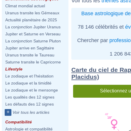
Voir tous les
thèmes astra
Climat mondial actuel
Base astrologique de
Uranus transite les Gémeaux
Actualité planétaire de 2025
78 146 célébrités et
év
La conjonction Jupiter Uranus
Jupiter et Saturne en Verseau
Chercher par
professi
La conjonction Saturne Pluton
Jupiter arrive en Sagittaire
1 206 8
Uranus transite le Taureau
Saturne transite le Capricorne
Carte du ciel de Ra
Lifestyle
Placidus)
Le zodiaque et l'hésitation
Le zodiaque et la timidité
Le zodiaque et le mensonge
Sélectionnez u
Les qualités des 12 signes
Les défauts des 12 signes
+
Voir tous les articles
48'
18°
Compatibilité
Astrologie et compatibilité