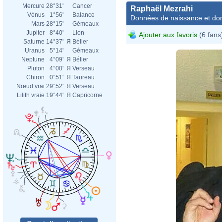
Mercure
28°31'
Cancer
Raphaël Mezrahi
Vénus
1°56'
Balance
Données de naissance et dom
Mars
28°15'
Gémeaux
Jupiter
8°40'
Lion
Ajouter aux favoris
(6 fans
Saturne
14°37'
Я
Bélier
Uranus
5°14'
Gémeaux
Neptune
4°09'
Я
Bélier
Pluton
4°00'
Я
Verseau
Chiron
0°51'
Я
Taureau
Nœud vrai
29°52'
Я
Verseau
Lilith vraie
19°44'
Я
Capricorne