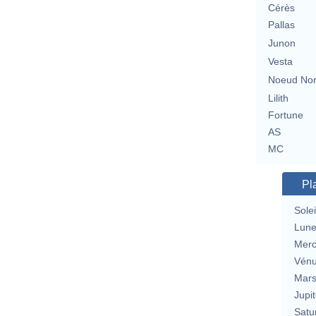
Cérès
Pallas
Junon
Vesta
Noeud No
Lilith
Fortune
AS
MC
Pl
Solei
Lun
Merc
Vén
Mar
Jupit
Satu