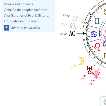
Affinités et conseils
11
Affinités de couples célèbres
Ava Gardner et Frank Sinatra
47'
27°
Compatibilité du Bélier
12
13'
7°
+
Voir tous les articles
13°
58'
1
2
3
19°
36'
6°
57'
12°
24'