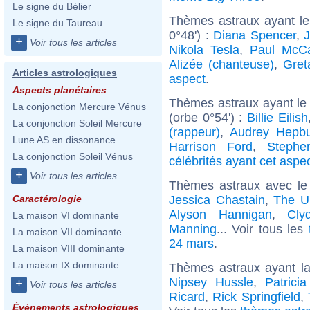
Le signe du Bélier
Thèmes astraux ayant l
Le signe du Taureau
0°48') :
Diana Spencer
,
J
+
Voir tous les articles
Nikola Tesla
,
Paul McCa
Alizée (chanteuse)
,
Gret
Articles astrologiques
aspect
.
Aspects planétaires
Thèmes astraux ayant le
La conjonction Mercure Vénus
(orbe 0°54') :
Billie Eilish
La conjonction Soleil Mercure
(rappeur)
,
Audrey Hepb
Lune AS en dissonance
Harrison Ford
,
Stephe
La conjonction Soleil Vénus
célébrités ayant cet aspe
+
Voir tous les articles
Thèmes astraux avec le
Jessica Chastain
,
The U
Caractérologie
Alyson Hannigan
,
Cly
La maison VI dominante
Manning
... Voir tous les
La maison VII dominante
24 mars
.
La maison VIII dominante
La maison IX dominante
Thèmes astraux ayant l
Nipsey Hussle
,
Patrici
+
Voir tous les articles
Ricard
,
Rick Springfield
,
Évènements astrologiques