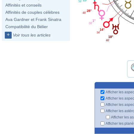
13°
56'
Affinités et conseils
28°
Affinités de couples célèbres
48'
Ava Gardner et Frank Sinatra
1°
08'
Compatibilité du Bélier
14°
34'
+
Voir tous les articles
18°
46'
Afficher les aspec
Afficher les aspe
Afficher les aspe
Afficher les astér
Afficher les a
Afficher les plan