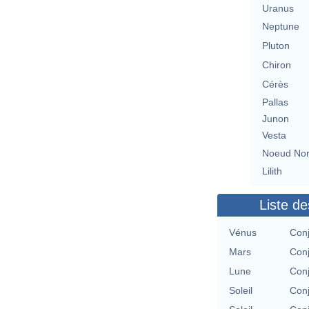
Uranus
Neptune
Pluton
Chiron
Cérès
Pallas
Junon
Vesta
Noeud No
Lilith
Liste de
Vénus
Conj
Mars
Conj
Lune
Conj
Soleil
Conj