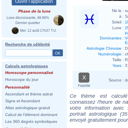
Né le :
s
Phase de la lune
à :
S
Lune décroissante, 48.86%
Soleil :
1
Dernier quartier
Lune :
2
Mer. 12 août 17h37 T.U.
P
Dominantes
:
V
E
Recherche de célébrité
Astrologie Chinoise
:
D
Numérologie
:
c
Taille :
R
Vues
:
3
Calculs astrologiques
Horoscope personnalisé
X
Horoscope du jour
Source :
d
Fiabilité
Personnalité
Ascendant et thème astral
Ce thème est calculé 
Signe et Ascendant
connaissez l'heure de na
votre information ave
Atlas astrologique gratuit
portrait astrologique (
Calcul de l'élément dominant
envoyé gratuitement pour
Les 360 degrés symboliques