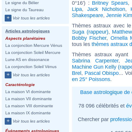
0°16') :
Britney Spears
,
Le signe du Bélier
Lipa
,
Jack Nicholson
,
Le signe du Taureau
Shakespeare
,
Jennie Ki
+
Voir tous les articles
Thèmes astraux avec le
Articles astrologiques
Suga (rappeur)
,
Matthew
Bobby Fischer
,
Ornella 
Aspects planétaires
tous les
thèmes astraux d
La conjonction Mercure Vénus
La conjonction Soleil Mercure
Thèmes astraux ayant
Lune AS en dissonance
Sabrina Carpenter
,
Je
Machine Gun Kelly (rapp
La conjonction Soleil Vénus
Brel
,
Pascal Obispo
... Vo
+
Voir tous les articles
en 25° Poissons
.
Caractérologie
Base astrologique de 
La maison VI dominante
La maison VII dominante
78 096 célébrités et
év
La maison VIII dominante
La maison IX dominante
Chercher par
professi
+
Voir tous les articles
Évènements astrologiques