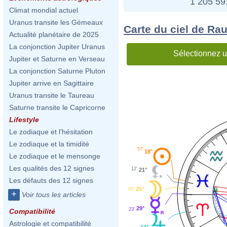
1 205 5
Climat mondial actuel
Uranus transite les Gémeaux
Carte du ciel de Rau
Actualité planétaire de 2025
La conjonction Jupiter Uranus
Sélectionnez u
Jupiter et Saturne en Verseau
La conjonction Saturne Pluton
Jupiter arrive en Sagittaire
Uranus transite le Taureau
Saturne transite le Capricorne
Lifestyle
Le zodiaque et l'hésitation
Le zodiaque et la timidité
57'
18°
Le zodiaque et le mensonge
Les qualités des 12 signes
12'
21°
Les défauts des 12 signes
25°
05'
+
Voir tous les articles
29°
23'
Compatibilité
Astrologie et compatibilité