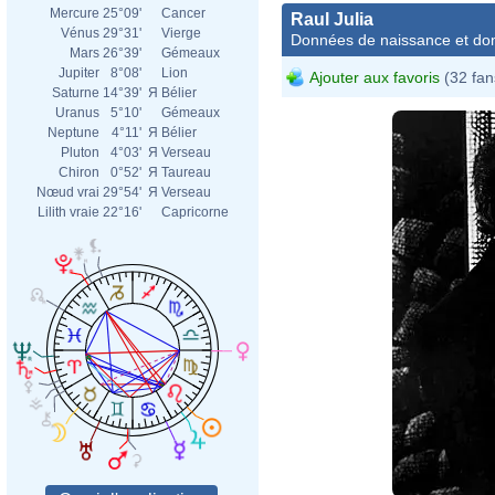
Mercure
25°09'
Cancer
Raul Julia
Vénus
29°31'
Vierge
Données de naissance et dom
Mars
26°39'
Gémeaux
Jupiter
8°08'
Lion
Ajouter aux favoris
(32 fan
Saturne
14°39'
Я
Bélier
Uranus
5°10'
Gémeaux
Neptune
4°11'
Я
Bélier
Pluton
4°03'
Я
Verseau
Chiron
0°52'
Я
Taureau
Nœud vrai
29°54'
Я
Verseau
Lilith vraie
22°16'
Capricorne