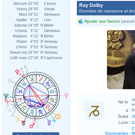
Mercure
25°33'
Cancer
Ray Dolby
Vénus
29°50'
Vierge
Données de naissance et dom
Mars
26°51'
Gémeaux
Jupiter
8°12'
Lion
Ajouter aux favoris
(aucun 
Saturne
14°39'
Я
Bélier
Uranus
5°11'
Gémeaux
Neptune
4°11'
Я
Bélier
Pluton
4°03'
Я
Verseau
Chiron
0°52'
Я
Taureau
Nœud vrai
29°54'
Я
Verseau
Lilith vraie
22°16'
Я
Capricorne
m
Né le :
i
à :
P
Soleil :
2
Lune :
2
C
Dominantes
:
M