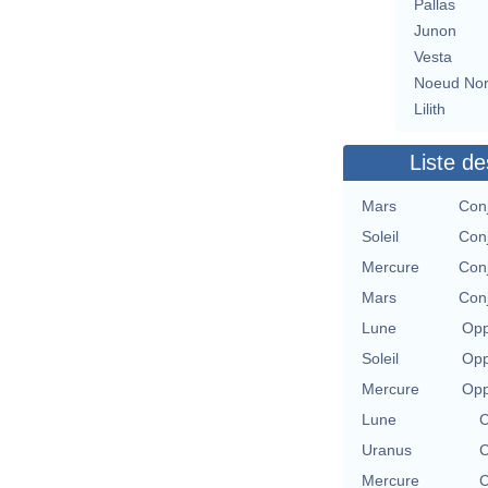
Pallas
Junon
Vesta
Noeud No
Lilith
Liste de
Mars
Conj
Soleil
Conj
Mercure
Conj
Mars
Conj
Lune
Opp
Soleil
Opp
Mercure
Opp
Lune
C
Uranus
C
Mercure
C