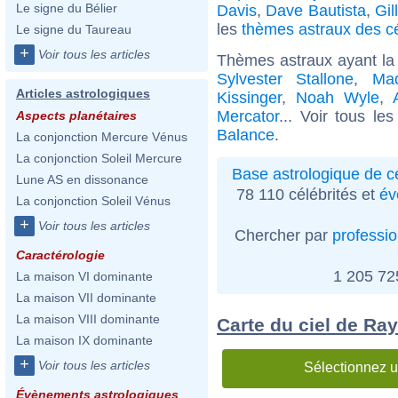
Le signe du Bélier
Davis
,
Dave Bautista
,
Gil
les
thèmes astraux des cé
Le signe du Taureau
+
Voir tous les articles
Thèmes astraux ayant la
Sylvester Stallone
,
Ma
Articles astrologiques
Kissinger
,
Noah Wyle
,
Mercator
... Voir tous le
Aspects planétaires
Balance
.
La conjonction Mercure Vénus
La conjonction Soleil Mercure
Base astrologique de cé
Lune AS en dissonance
78 110 célébrités et
év
La conjonction Soleil Vénus
+
Voir tous les articles
Chercher par
professi
Caractérologie
1 205 7
La maison VI dominante
La maison VII dominante
La maison VIII dominante
Carte du ciel de Ra
La maison IX dominante
+
Voir tous les articles
Sélectionnez u
Évènements astrologiques