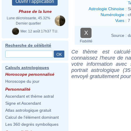
T
Astrologie Chinoise
:
S
Phase de la lune
Numérologie
:
c
Lune décroissante, 45.32%
Vues
:
7
Dernier quartier
Mer. 12 août 17h37 T.U.
X
Source :
d
Fiabilité
Recherche de célébrité
Ce thème est calculé 
connaissez l'heure de n
votre information ave
Calculs astrologiques
portrait astrologique (
Horoscope personnalisé
envoyé gratuitement pour
Horoscope du jour
Personnalité
Ascendant et thème astral
Signe et Ascendant
Atlas astrologique gratuit
Calcul de l'élément dominant
Les 360 degrés symboliques