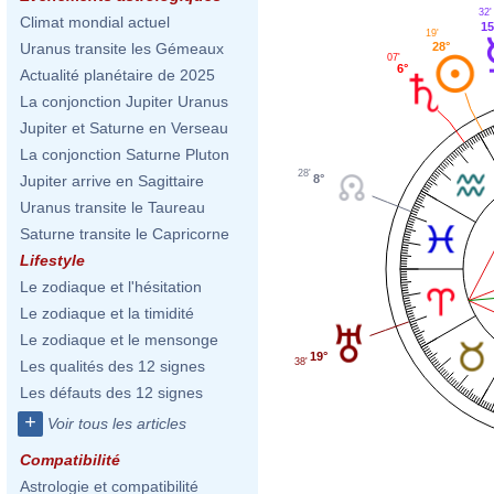
32'
Climat mondial actuel
15
19'
28°
Uranus transite les Gémeaux
07'
6°
Actualité planétaire de 2025
La conjonction Jupiter Uranus
Jupiter et Saturne en Verseau
La conjonction Saturne Pluton
28'
8°
Jupiter arrive en Sagittaire
Uranus transite le Taureau
Saturne transite le Capricorne
Lifestyle
Le zodiaque et l'hésitation
Le zodiaque et la timidité
Le zodiaque et le mensonge
19°
38'
Les qualités des 12 signes
Les défauts des 12 signes
+
Voir tous les articles
Compatibilité
Astrologie et compatibilité