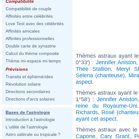
Compatibilité
Compatibilité de couple
Affinités entre célébrités
Love Test avec des célébrités
Affinités amicales
Affinités professionnelles
Double carte de synastrie
Calcul du thème composite
Thèmes astraux ayant le
Thème mi-espace mi-temps
0°33') :
Jennifer Aniston
Thee Stallion
,
Meryl St
Prévisions
Selena (chanteuse)
,
Mir
Transits et éphémérides
aspect
.
Révolution solaire
Directions secondaires
Thèmes astraux ayant le
1°58') :
Jennifer Aniston
Directions d'arcs solaires
reine du Royaume-Uni
Richards
,
Rosé (chanteu
Bases de l'astrologie
ayant cet aspect
.
Introduction à l'astrologie
L'utilité de l'astrologie
Thèmes astraux avec le
Astro sidérale ou tropicale ?
Capone
,
Cary Grant
,
P