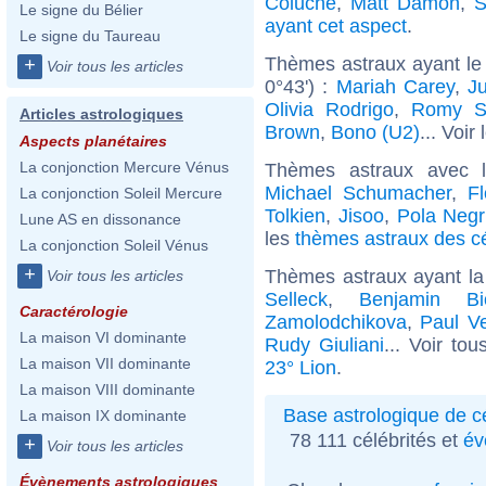
Coluche
,
Matt Damon
,
S
Le signe du Bélier
ayant cet aspect
.
Le signe du Taureau
Thèmes astraux ayant le
+
Voir tous les articles
0°43') :
Mariah Carey
,
J
Olivia Rodrigo
,
Romy S
Articles astrologiques
Brown
,
Bono (U2)
... Voir
Aspects planétaires
La conjonction Mercure Vénus
Thèmes astraux avec 
Michael Schumacher
,
F
La conjonction Soleil Mercure
Tolkien
,
Jisoo
,
Pola Negr
Lune AS en dissonance
les
thèmes astraux des cé
La conjonction Soleil Vénus
+
Thèmes astraux ayant la
Voir tous les articles
Selleck
,
Benjamin Bi
Caractérologie
Zamolodchikova
,
Paul Ve
La maison VI dominante
Rudy Giuliani
... Voir to
La maison VII dominante
23° Lion
.
La maison VIII dominante
Base astrologique de cé
La maison IX dominante
78 111 célébrités et
év
+
Voir tous les articles
Évènements astrologiques