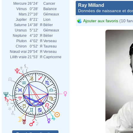
Mercure
26°24'
Cancer
Ray Milland
Vénus
0°28'
Balance
Données de naissance et dom
Mars
27°16'
Gémeaux
Jupiter
8°21'
Lion
Ajouter aux favoris
(10 fan
Saturne
14°38'
Я
Bélier
Uranus
5°12'
Gémeaux
Neptune
4°10'
Я
Bélier
Pluton
4°02'
Я
Verseau
Chiron
0°52'
Я
Taureau
Nœud vrai
29°54'
Я
Verseau
Lilith vraie
21°53'
Я
Capricorne