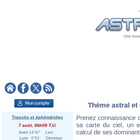
Une nouve
Thème astral et 
Prenez connaissance d
Transits et éphémérides
sa carte du ciel, un ex
7 août, 06h09 T.U.
calcul de ses dominant
Soleil
14°47'
Lion
Lune
0°01'
Gémeaux