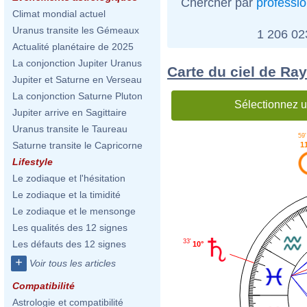
Chercher par
professi
Climat mondial actuel
Uranus transite les Gémeaux
1 206 0
Actualité planétaire de 2025
La conjonction Jupiter Uranus
Carte du ciel de Ray
Jupiter et Saturne en Verseau
La conjonction Saturne Pluton
Sélectionnez u
Jupiter arrive en Sagittaire
Uranus transite le Taureau
59'
Saturne transite le Capricorne
1
Lifestyle
Le zodiaque et l'hésitation
Le zodiaque et la timidité
Le zodiaque et le mensonge
Les qualités des 12 signes
33'
Les défauts des 12 signes
10°
+
Voir tous les articles
Compatibilité
Astrologie et compatibilité