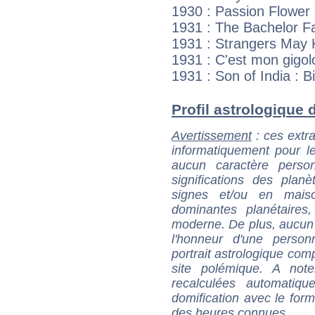
1930 : Passion Flower :
1931 : The Bachelor Fa
1931 : Strangers May K
1931 : C'est mon gigolo
1931 : Son of India : B
Profil astrologique d
Avertissement
: ces extra
informatiquement pour le
aucun caractère perso
significations des pla
signes et/ou en maiso
dominantes planétaires,
moderne. De plus, aucun a
l'honneur d'une personn
portrait astrologique com
site polémique. A note
recalculées automatiq
domification avec le form
des heures connues.