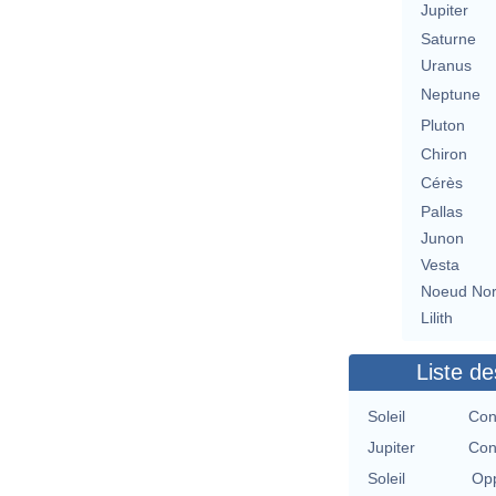
Jupiter
Saturne
Uranus
Neptune
Pluton
Chiron
Cérès
Pallas
Junon
Vesta
Noeud No
Lilith
Liste de
Soleil
Con
Jupiter
Con
Soleil
Opp