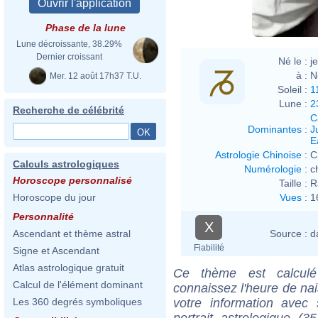
White
Phase de la lune
Lune décroissante, 38.29%
Dernier croissant
Né le :
j
à :
N
Mer. 12 août 17h37 T.U.
Soleil :
1
Lune :
2
Recherche de célébrité
C
Dominantes
:
J
E
Astrologie Chinoise
:
C
Calculs astrologiques
Numérologie
:
c
Horoscope personnalisé
Taille :
R
Vues
:
1
Horoscope du jour
Personnalité
X
Source :
d
Ascendant et thème astral
Fiabilité
Signe et Ascendant
Atlas astrologique gratuit
Ce thème est calculé 
Calcul de l'élément dominant
connaissez l'heure de na
votre information ave
Les 360 degrés symboliques
portrait astrologique (