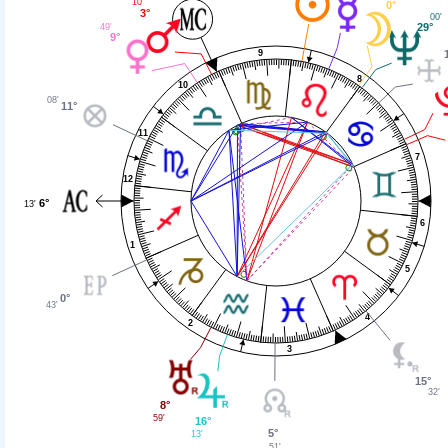
10'
0°
3°
00'
29°
49'
9°
9
8
10
08'
11°
11
7
12
6°
13'
6
1
5
0°
43'
4
2
3
15°
32'
8°
59'
16°
5°
13'
51'