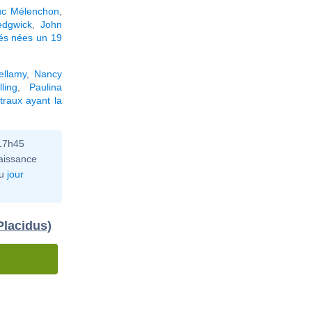
uc Mélenchon
,
edgwick
,
John
tés nées un 19
ellamy
,
Nancy
ling
,
Paulina
traux ayant la
 17h45
aissance
u
jour
Placidus)