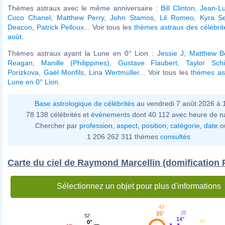
Thèmes astraux avec le même anniversaire :
Bill Clinton
,
Jean-L
Coco Chanel
,
Matthew Perry
,
John Stamos
,
Lil Romeo
,
Kyra S
Deacon
,
Patrick Pelloux
... Voir tous les
thèmes astraux des célébri
août
.
Thèmes astraux ayant la Lune en 0° Lion :
Jessie J
,
Matthew B
Reagan
,
Manille (Philippines)
,
Gustave Flaubert
,
Taylor Schil
Porizkova
,
Gaël Monfils
,
Lina Wertmüller
... Voir tous les
thèmes as
Lune en 0° Lion
.
Base astrologique de célébrités
au vendredi 7 août 2026 à
78 138 célébrités et
évènements
dont 40 112 avec heure de n
Chercher par
profession
,
aspect
,
position
,
catégorie
,
date
o
1 206 262 311 thèmes
consultés
Carte du ciel de Raymond Marcellin (domification 
Sélectionnez un objet pour plus d'informations
43'
25'
25°
52'
14°
0°
38'