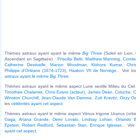
Thèmes astraux ayant ayant le même
Big Three
(Soleil en Lion,
Ascendant en Sagittaire) :
Priscilla Betti
,
Matthew Manning
,
Comte
Catherine Destivelle
,
Marion Woodman
,
Kishore Kumar
,
Chri
Philippe d'Orléans (1674-1723)
,
Haakon VII de Norvège
... Voir t
astraux ayant le même
Big Three
.
Thèmes astraux ayant le même aspect Lune sextile Milieu du Ciel 
Timothée Chalamet
,
Chris Evans (acteur)
,
James Dean
,
Coluche
,
C
Winston Churchill
,
Jean-Claude Van Damme
,
Zoë Kravitz
,
Ozzy O
les
célébrités ayant cet aspect
.
Thèmes astraux ayant le même aspect Vénus trigone Uranus (orbe
Gaga
,
Ariana Grande
,
Demi Lovato
,
Lindsay Lohan
,
Orlando 
Epstein
,
Robert Redford
,
Sebastian Stan
,
Enrique Iglesias
... Voi
ayant cet aspect
.