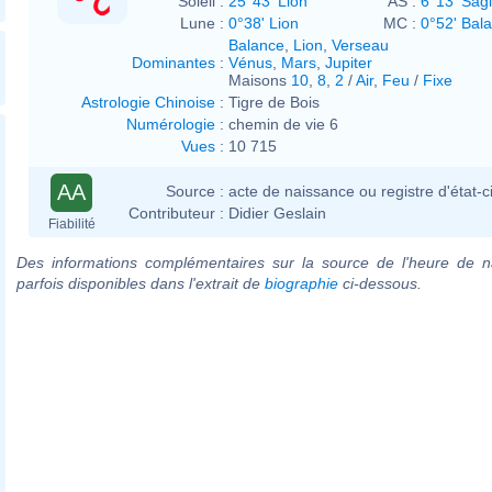
Soleil :
25°43' Lion
AS :
6°13' Sagi
Lune :
0°38' Lion
MC :
0°52' Bal
Balance
,
Lion
,
Verseau
Dominantes
:
Vénus
,
Mars
,
Jupiter
Maisons
10
,
8
,
2
/
Air
,
Feu
/
Fixe
Astrologie Chinoise
:
Tigre de Bois
Numérologie
:
chemin de vie 6
Vues
:
10 715
AA
Source :
acte de naissance ou registre d'état-ci
Contributeur :
Didier Geslain
Fiabilité
Des informations complémentaires sur la source de l'heure de n
parfois disponibles dans l'extrait de
biographie
ci-dessous.