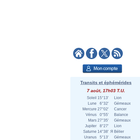
Transits et éphémérides
7 août, 17h03 T.U.
Soleil
15°13'
Lion
Lune
6°32'
Gémeaux
Mercure
27°02'
Cancer
Vénus
0°55'
Balance
Mars
27°35'
Gémeaux
Jupiter
8°27'
Lion
Saturne
14°38'
Я
Bélier
Uranus
5°13'
Gémeaux