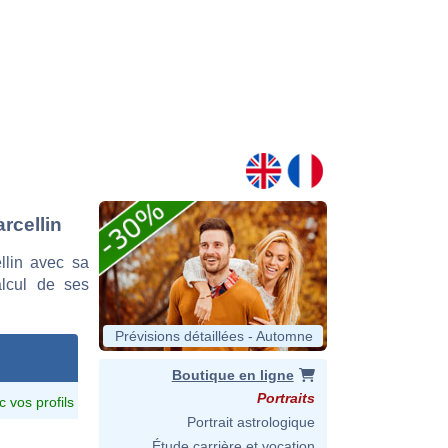
rcellin
lin avec sa
alcul de ses
Prévisions détaillées - Automne
Boutique en ligne
Portraits
c vos profils
Portrait astrologique
Étude carrière et vocation