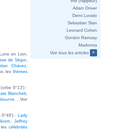
RM (rappeur)
Adam Driver
Demi Lovato
Sebastian Stan
Leonard Cohen
Gordon Ramsay
Madonna
+
Voir tous les articles
 Lune en Lion,
sse de Ségur
,
stian Chávez
,
ous les
thèmes
(orbe 0°13') :
ate Blanchett
,
sbourne
... Voir
 0°49') :
Lady
Bloom
,
Jeffrey
r les
célébrités