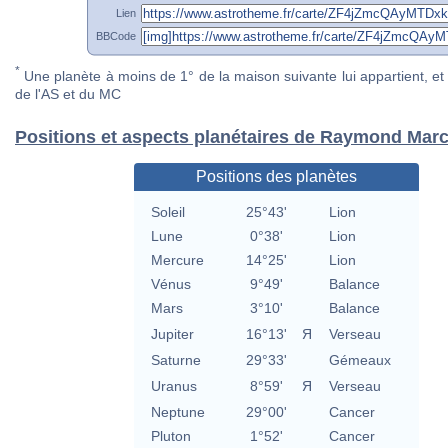
Lien
BBCode
*
Une planète à moins de 1° de la maison suivante lui appartient, et 
de l'AS et du MC
Positions et aspects planétaires de Raymond Marc
Positions des planètes
Soleil
25°43'
Lion
Lune
0°38'
Lion
Mercure
14°25'
Lion
Vénus
9°49'
Balance
Mars
3°10'
Balance
Jupiter
16°13'
Я
Verseau
Saturne
29°33'
Gémeaux
Uranus
8°59'
Я
Verseau
Neptune
29°00'
Cancer
Pluton
1°52'
Cancer