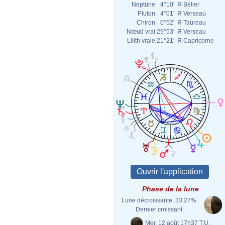
Neptune
4°10'
Я
Bélier
Pluton
4°01'
Я
Verseau
Chiron
0°52'
Я
Taureau
Nœud vrai
29°53'
Я
Verseau
Lilith vraie
21°21'
Я
Capricorne
Phase de la lune
Lune décroissante, 33.27%
Dernier croissant
Mer. 12 août 17h37 T.U.