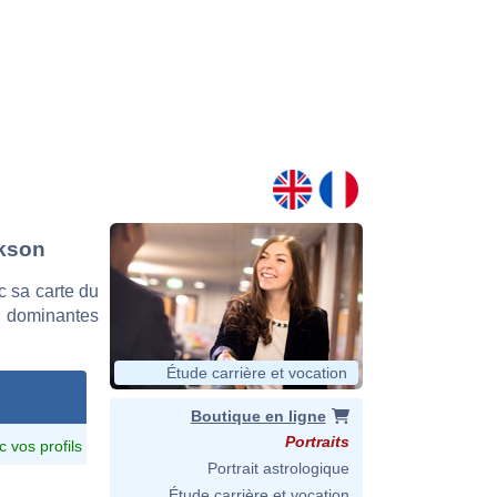
ckson
 sa carte du
es dominantes
Étude carrière et vocation
Boutique en ligne
Portraits
c vos profils
Portrait astrologique
Étude carrière et vocation