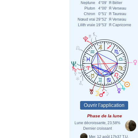
Neptune
4°09'
Я
Bélier
Pluton
4°00'
Я
Verseau
Chiron
0°51'
Я
Taureau
Nœud vrai
29°52'
Я
Verseau
Lilith vraie
19°53'
Я
Capricorne
Phase de la lune
Lune décroissante, 23.58%
Dernier croissant
Mer. 12 août 17h37 T.U.