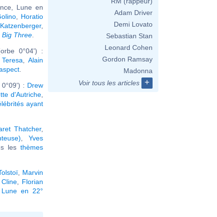
RM (rappeur)
ance, Lune en
Adam Driver
Golino
,
Horatio
Demi Lovato
 Katzenberger
,
e
Big Three
.
Sebastian Stan
Leonard Cohen
orbe 0°04') :
Gordon Ramsay
 Teresa
,
Alain
 aspect
.
Madonna
+
Voir tous les articles
 0°09') :
Drew
tte d'Autriche
,
élébrités ayant
ret Thatcher
,
nteuse)
,
Yves
ous les
thèmes
olstoï
,
Marvin
 Cline
,
Florian
a Lune en 22°