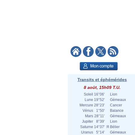
Transits et éphémérides
8 août, 15h09 T.U.
Soleil
16°06'
Lion
Lune
19°52'
Gémeaux
Mercure
28°23'
Cancer
Vénus
1°50'
Balance
Mars
28°11'
Gémeaux
Jupiter
8°39'
Lion
Saturne
14°37'
Я
Bélier
Uranus
5°14'
Gémeaux