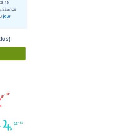
10h19
aissance
u
jour
dus)
31'
5°
14'
11°