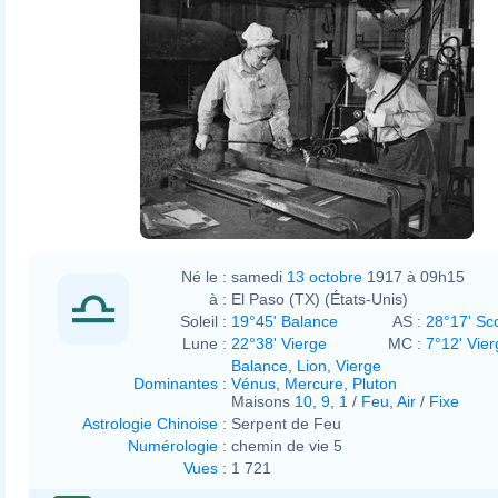
Né le :
samedi
13 octobre
1917 à 09h15
à :
El Paso (TX) (États-Unis)
Soleil :
19°45' Balance
AS :
28°17' Sc
Lune :
22°38' Vierge
MC :
7°12' Vier
Balance
,
Lion
,
Vierge
Dominantes
:
Vénus
,
Mercure
,
Pluton
Maisons
10
,
9
,
1
/
Feu
,
Air
/
Fixe
Astrologie Chinoise
:
Serpent de Feu
Numérologie
:
chemin de vie 5
Vues
:
1 721