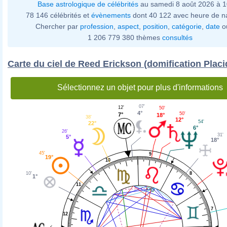
Base astrologique de célébrités
au samedi 8 août 2026 à 
78 146 célébrités et
évènements
dont 40 122 avec heure de n
Chercher par
profession
,
aspect
,
position
,
catégorie
,
date
o
1 206 779 380 thèmes
consultés
Carte du ciel de Reed Erickson (domification Placi
Sélectionnez un objet pour plus d'informations
07'
12'
50'
4°
50'
7°
18°
38'
12°
54'
22°
6°
26'
31'
5°
18°
45'
9
19°
10
8
10'
1°
11
7
12