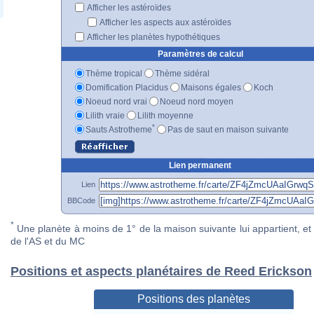
Afficher les astéroïdes
Afficher les aspects aux astéroïdes
Afficher les planètes hypothétiques
Paramètres de calcul
Thème tropical
Thème sidéral
Domification Placidus
Maisons égales
Koch
Noeud nord vrai
Noeud nord moyen
Lilith vraie
Lilith moyenne
*
Sauts Astrotheme
Pas de saut en maison suivante
Lien permanent
Lien
BBCode
*
Une planète à moins de 1° de la maison suivante lui appartient, et 
de l'AS et du MC
Positions et aspects planétaires de Reed Erickson
Positions des planètes