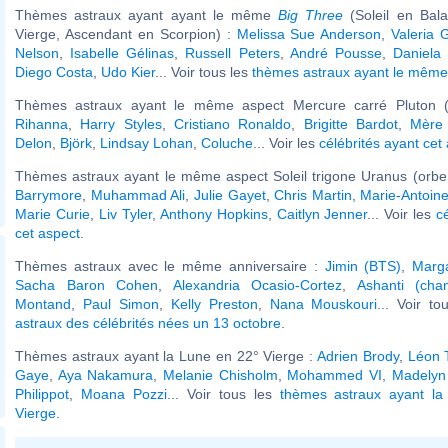
Thèmes astraux ayant ayant le même
Big Three
(Soleil en Bal
Vierge, Ascendant en Scorpion) :
Melissa Sue Anderson
,
Valeria 
Nelson
,
Isabelle Gélinas
,
Russell Peters
,
André Pousse
,
Daniela
Diego Costa
,
Udo Kier
... Voir tous les
thèmes astraux ayant le mêm
Thèmes astraux ayant le même aspect Mercure carré Pluton (
Rihanna
,
Harry Styles
,
Cristiano Ronaldo
,
Brigitte Bardot
,
Mère
Delon
,
Björk
,
Lindsay Lohan
,
Coluche
... Voir les
célébrités ayant cet
Thèmes astraux ayant le même aspect Soleil trigone Uranus (orbe
Barrymore
,
Muhammad Ali
,
Julie Gayet
,
Chris Martin
,
Marie-Antoine
Marie Curie
,
Liv Tyler
,
Anthony Hopkins
,
Caitlyn Jenner
... Voir les
c
cet aspect
.
Thèmes astraux avec le même anniversaire :
Jimin (BTS)
,
Marga
Sacha Baron Cohen
,
Alexandria Ocasio-Cortez
,
Ashanti (cha
Montand
,
Paul Simon
,
Kelly Preston
,
Nana Mouskouri
... Voir t
astraux des célébrités nées un 13 octobre
.
Thèmes astraux ayant la Lune en 22° Vierge :
Adrien Brody
,
Léon T
Gaye
,
Aya Nakamura
,
Melanie Chisholm
,
Mohammed VI
,
Madelyn
Philippot
,
Moana Pozzi
... Voir tous les
thèmes astraux ayant l
Vierge
.