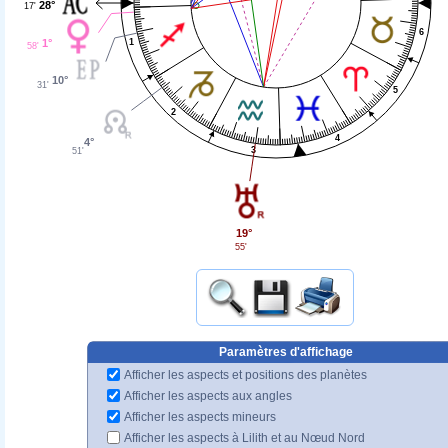
28°
17'
6
1
1°
58'
10°
31'
5
2
4
4°
3
51'
19°
55'
Paramètres d'affichage
Afficher les aspects et positions des planètes
Afficher les aspects aux angles
Afficher les aspects mineurs
Afficher les aspects à Lilith et au Nœud Nord