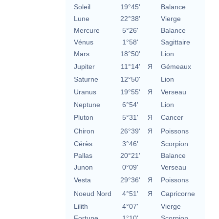
Soleil
19°45'
Balance
Lune
22°38'
Vierge
Mercure
5°26'
Balance
Vénus
1°58'
Sagittaire
Mars
18°50'
Lion
Jupiter
11°14'
Я
Gémeaux
Saturne
12°50'
Lion
Uranus
19°55'
Я
Verseau
Neptune
6°54'
Lion
Pluton
5°31'
Я
Cancer
Chiron
26°39'
Я
Poissons
Cérès
3°46'
Scorpion
Pallas
20°21'
Balance
Junon
0°09'
Verseau
Vesta
29°36'
Я
Poissons
Noeud Nord
4°51'
Я
Capricorne
Lilith
4°07'
Vierge
Fortune
1°10'
Scorpion