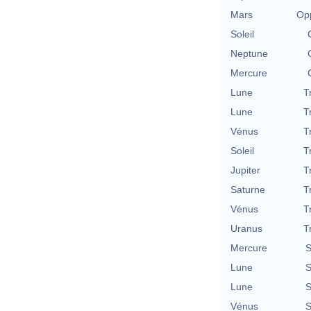
Mars
Opp
Soleil
Neptune
Mercure
Lune
T
Lune
T
Vénus
T
Soleil
T
Jupiter
T
Saturne
T
Vénus
T
Uranus
T
Mercure
S
Lune
S
Lune
S
Vénus
S