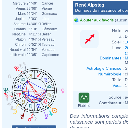
Mercure
24°40'
Cancer
René Alpsteg
Vénus
29°08'
Vierge
Données de naissance et dom
Mars
26°24'
Gémeaux
Jupiter
8°03'
Lion
Ajouter aux favoris
(aucun 
Saturne
14°40'
Я
Bélier
Uranus
5°10'
Gémeaux
Né le :
v
Neptune
4°11'
Я
Bélier
à :
B
Pluton
4°04'
Я
Verseau
Soleil :
1
Chiron
0°52'
Я
Taureau
Lune :
2
Nœud vrai
29°54'
Verseau
C
Lilith vraie
22°05'
Capricorne
Dominantes
:
M
M
Astrologie Chinoise
:
S
Numérologie
:
c
Taille :
R
Vues
:
1
AA
Source :
a
Contributeur :
M
Fiabilité
Des informations complé
naissance sont parfois di
dessous.