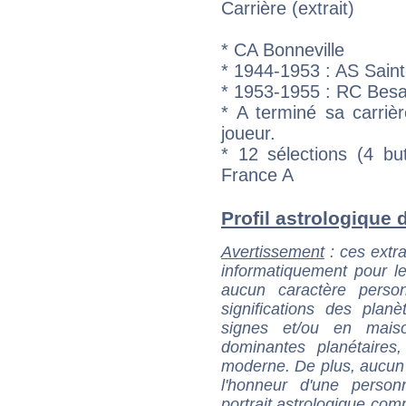
Carrière (extrait)
* CA Bonneville
* 1944-1953 : AS Saint
* 1953-1955 : RC Bes
* A terminé sa carri
joueur.
* 12 sélections (4 b
France A
Profil astrologique d
Avertissement
: ces extra
informatiquement pour le
aucun caractère perso
significations des pla
signes et/ou en maiso
dominantes planétaires,
moderne. De plus, aucun a
l'honneur d'une personn
portrait astrologique com