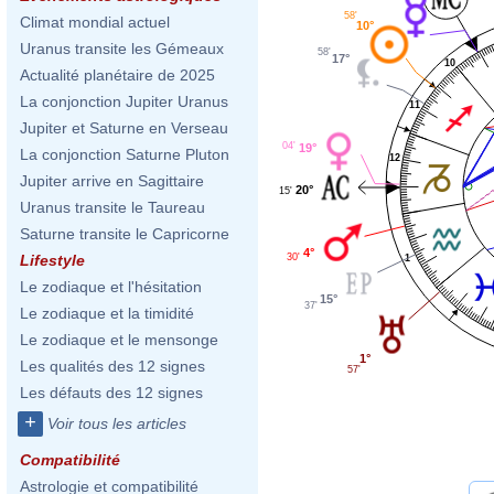
58'
Climat mondial actuel
10°
Uranus transite les Gémeaux
58'
17°
10
Actualité planétaire de 2025
La conjonction Jupiter Uranus
11
Jupiter et Saturne en Verseau
04'
19°
La conjonction Saturne Pluton
12
Jupiter arrive en Sagittaire
20°
15'
Uranus transite le Taureau
Saturne transite le Capricorne
4°
30'
Lifestyle
1
Le zodiaque et l'hésitation
15°
37'
Le zodiaque et la timidité
Le zodiaque et le mensonge
1°
Les qualités des 12 signes
57'
Les défauts des 12 signes
+
Voir tous les articles
Compatibilité
Astrologie et compatibilité