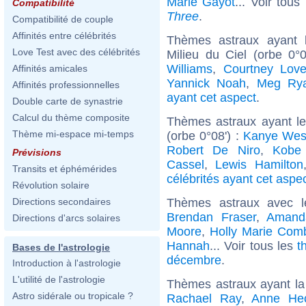
Marie Gayot
... Voir tous
Compatibilité
Three
.
Compatibilité de couple
Affinités entre célébrités
Thèmes astraux ayant 
Love Test avec des célébrités
Milieu du Ciel (orbe 0°
Williams
,
Courtney Lov
Affinités amicales
Yannick Noah
,
Meg Ry
Affinités professionnelles
ayant cet aspect
.
Double carte de synastrie
Calcul du thème composite
Thèmes astraux ayant l
Thème mi-espace mi-temps
(orbe 0°08') :
Kanye Wes
Robert De Niro
,
Kobe 
Prévisions
Cassel
,
Lewis Hamilton
Transits et éphémérides
célébrités ayant cet aspe
Révolution solaire
Thèmes astraux avec 
Directions secondaires
Brendan Fraser
,
Amanda
Directions d'arcs solaires
Moore
,
Holly Marie Com
Hannah
... Voir tous les
t
Bases de l'astrologie
décembre
.
Introduction à l'astrologie
L'utilité de l'astrologie
Thèmes astraux ayant la
Astro sidérale ou tropicale ?
Rachael Ray
,
Anne He