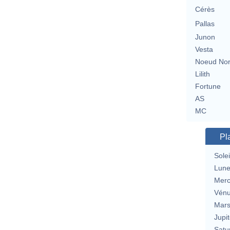
Cérès
Pallas
Junon
Vesta
Noeud No
Lilith
Fortune
AS
MC
Pl
Solei
Lun
Merc
Vén
Mar
Jupit
Satu