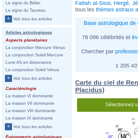
Fattah al-Sissi
,
Hergé
,
Jé
Le signe du Bélier
tous les
thèmes astraux a
Le signe du Taureau
+
Voir tous les articles
Base astrologique de 
Articles astrologiques
78 096 célébrités et
év
Aspects planétaires
La conjonction Mercure Vénus
Chercher par
professi
La conjonction Soleil Mercure
Lune AS en dissonance
1 205 4
La conjonction Soleil Vénus
+
Voir tous les articles
Carte du ciel de Re
Caractérologie
Placidus)
La maison VI dominante
La maison VII dominante
Sélectionnez u
La maison VIII dominante
La maison IX dominante
04'
6°
+
Voir tous les articles
31'
20°
35'
Évènements astrologiques
20°