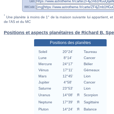
Lien
BBCode
*
Une planète à moins de 1° de la maison suivante lui appartient, et 
de l'AS et du MC
Positions et aspects planétaires de Richard B. Sp
Positions des planètes
Soleil
20°24'
Taureau
Lune
8°14'
Cancer
Mercure
24°17'
Bélier
Vénus
17°11'
Gémeaux
Mars
12°45'
Lion
Jupiter
4°58'
Cancer
Saturne
23°53'
Lion
Uranus
14°08'
Я
Scorpion
Neptune
17°39'
Я
Sagittaire
Pluton
14°24'
Я
Balance