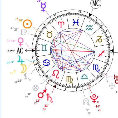
24°
10
11
24'
9
20°
48'
28°
8
12
11'
17°
7
20°
18'
1
4°
58'
6
2
8°
14'
16°
3
41'
5
4
1
8°
08'
12°
45'
23°
14°
53'
4°
24'
49'