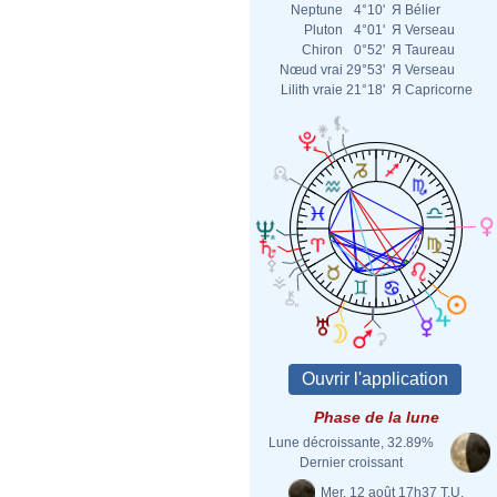
Neptune
4°10'
Я
Bélier
Pluton
4°01'
Я
Verseau
Chiron
0°52'
Я
Taureau
Nœud vrai
29°53'
Я
Verseau
Lilith vraie
21°18'
Я
Capricorne
Phase de la lune
Lune décroissante, 32.89%
Dernier croissant
Mer. 12 août 17h37 T.U.