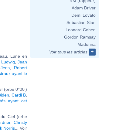
RM (rappeur)
Adam Driver
Demi Lovato
Sebastian Stan
Leonard Cohen
Gordon Ramsay
Madonna
+
Voir tous les articles
reau, Lune en
 Ludwig
,
Jean
Jens
,
Robert
traux ayant le
l (orbe 0°00')
Biden
,
Cardi B
,
ités ayant cet
du Ciel (orbe
rdner
,
Christy
k Norris
... Voir