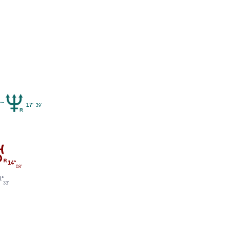
17°
39'
14°
08'
1°
33'