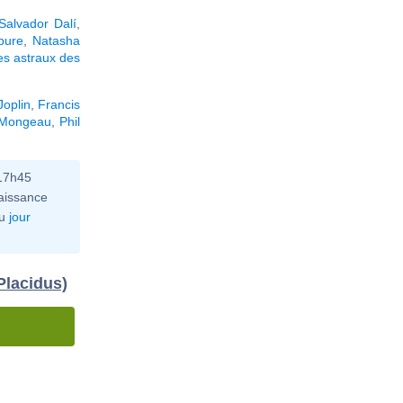
Salvador Dalí
,
bure
,
Natasha
s astraux des
Joplin
,
Francis
 Mongeau
,
Phil
 17h45
aissance
u
jour
Placidus)