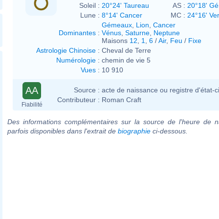
Soleil :
20°24' Taureau
AS :
20°18' G
Lune :
8°14' Cancer
MC :
24°16' Ve
Gémeaux
,
Lion
,
Cancer
Dominantes
:
Vénus
,
Saturne
,
Neptune
Maisons
12
,
1
,
6
/
Air
,
Feu
/
Fixe
Astrologie Chinoise
:
Cheval de Terre
Numérologie
:
chemin de vie 5
Vues
:
10 910
AA
Source :
acte de naissance ou registre d'état-ci
Contributeur :
Roman Craft
Fiabilité
Des informations complémentaires sur la source de l'heure de n
parfois disponibles dans l'extrait de
biographie
ci-dessous.