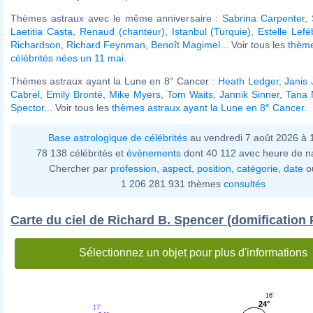
Thèmes astraux avec le même anniversaire :
Sabrina Carpenter
,
Laetitia Casta
,
Renaud (chanteur)
,
Istanbul (Turquie)
,
Estelle Lefé
Richardson
,
Richard Feynman
,
Benoît Magimel
... Voir tous les
thème
célébrités nées un 11 mai
.
Thèmes astraux ayant la Lune en 8° Cancer :
Heath Ledger
,
Janis 
Cabrel
,
Emily Brontë
,
Mike Myers
,
Tom Waits
,
Jannik Sinner
,
Tana
Spector
... Voir tous les
thèmes astraux ayant la Lune en 8° Cancer
.
Base astrologique de célébrités
au vendredi 7 août 2026 à
78 138 célébrités et
évènements
dont 40 112 avec heure de n
Chercher par
profession
,
aspect
,
position
,
catégorie
,
date
o
1 206 281 931 thèmes
consultés
Carte du ciel de Richard B. Spencer (domification 
Sélectionnez un objet pour plus d'informations
16'
24°
17'