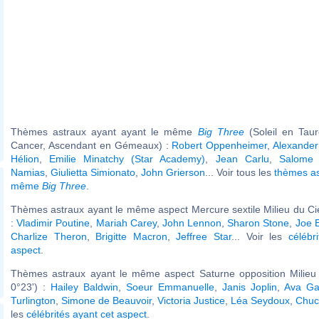
Thèmes astraux ayant ayant le même
Big Three
(Soleil en Tau
Cancer, Ascendant en Gémeaux) :
Robert Oppenheimer
,
Alexander
Hélion
,
Emilie Minatchy (Star Academy)
,
Jean Carlu
,
Salome 
Namias
,
Giulietta Simionato
,
John Grierson
... Voir tous les
thèmes as
même
Big Three
.
Thèmes astraux ayant le même aspect Mercure sextile Milieu du Cie
:
Vladimir Poutine
,
Mariah Carey
,
John Lennon
,
Sharon Stone
,
Joe 
Charlize Theron
,
Brigitte Macron
,
Jeffree Star
... Voir les
célébr
aspect
.
Thèmes astraux ayant le même aspect Saturne opposition Milieu 
0°23') :
Hailey Baldwin
,
Soeur Emmanuelle
,
Janis Joplin
,
Ava Ga
Turlington
,
Simone de Beauvoir
,
Victoria Justice
,
Léa Seydoux
,
Chuc
les
célébrités ayant cet aspect
.