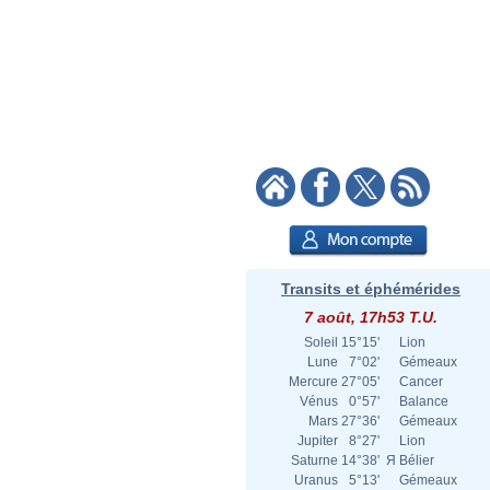
Transits et éphémérides
7 août, 17h53 T.U.
Soleil
15°15'
Lion
Lune
7°02'
Gémeaux
Mercure
27°05'
Cancer
Vénus
0°57'
Balance
Mars
27°36'
Gémeaux
Jupiter
8°27'
Lion
Saturne
14°38'
Я
Bélier
Uranus
5°13'
Gémeaux