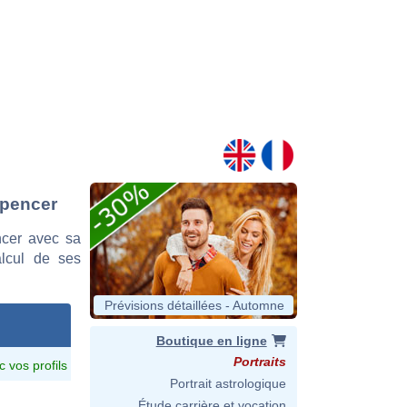
Spencer
ncer avec sa
alcul de ses
Prévisions détaillées - Automne
Boutique en ligne
Portraits
c vos profils
Portrait astrologique
Étude carrière et vocation