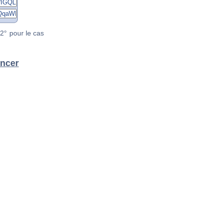
2° pour le cas
encer