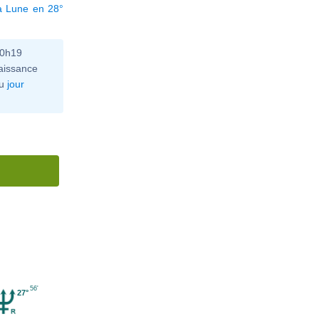
a Lune en 28°
10h19
aissance
u
jour
56'
27°