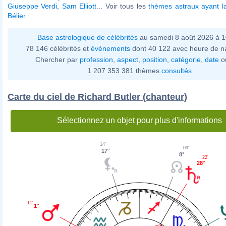
Giuseppe Verdi
,
Sam Elliott
... Voir tous les
thèmes astraux ayant l
Bélier
.
Base astrologique de célébrités
au samedi 8 août 2026 à 
78 146 célébrités et
évènements
dont 40 122 avec heure de n
Chercher par
profession
,
aspect
,
position
,
catégorie
,
date
o
1 207 353 381 thèmes
consultés
Carte du ciel de Richard Butler (chanteur)
Sélectionnez un objet pour plus d'informations
14'
09'
17°
8°
22'
28°
11'
1°