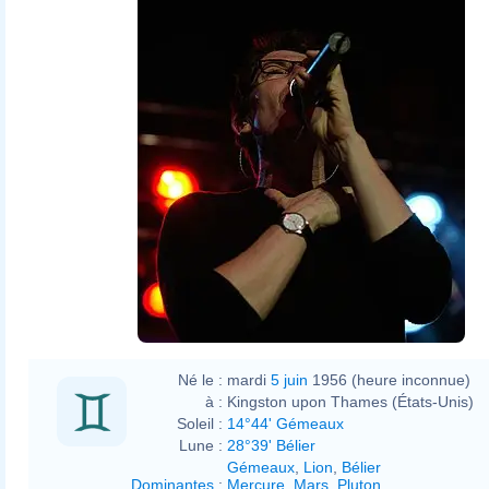
Né le :
mardi
5 juin
1956 (heure inconnue)
à :
Kingston upon Thames (États-Unis)
Soleil :
14°44' Gémeaux
Lune :
28°39' Bélier
Gémeaux
,
Lion
,
Bélier
Dominantes
:
Mercure
,
Mars
,
Pluton