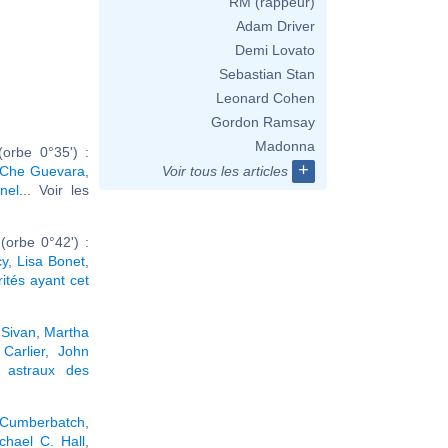
RM (rappeur)
Adam Driver
Demi Lovato
Sebastian Stan
Leonard Cohen
Gordon Ramsay
Madonna
orbe 0°35') :
+
Che Guevara
,
Voir tous les articles
nel
... Voir les
orbe 0°42') :
cy
,
Lisa Bonet
,
rités ayant cet
 Sivan
,
Martha
Carlier
,
John
 astraux des
 Cumberbatch
,
chael C. Hall
,