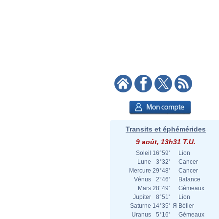
Transits et éphémérides
9 août, 13h31 T.U.
Soleil
16°59'
Lion
Lune
3°32'
Cancer
Mercure
29°48'
Cancer
Vénus
2°46'
Balance
Mars
28°49'
Gémeaux
Jupiter
8°51'
Lion
Saturne
14°35'
Я
Bélier
Uranus
5°16'
Gémeaux