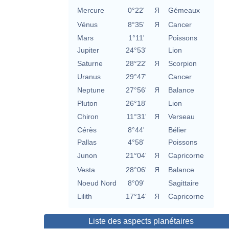
Mercure
0°22'
Я
Gémeaux
Vénus
8°35'
Я
Cancer
Mars
1°11'
Poissons
Jupiter
24°53'
Lion
Saturne
28°22'
Я
Scorpion
Uranus
29°47'
Cancer
Neptune
27°56'
Я
Balance
Pluton
26°18'
Lion
Chiron
11°31'
Я
Verseau
Cérès
8°44'
Bélier
Pallas
4°58'
Poissons
Junon
21°04'
Я
Capricorne
Vesta
28°06'
Я
Balance
Noeud Nord
8°09'
Sagittaire
Lilith
17°14'
Я
Capricorne
Liste des aspects planétaires