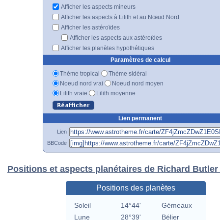
Afficher les aspects mineurs
Afficher les aspects à Lilith et au Nœud Nord
Afficher les astéroïdes
Afficher les aspects aux astéroïdes
Afficher les planètes hypothétiques
Paramètres de calcul
Thème tropical
Thème sidéral
Noeud nord vrai
Noeud nord moyen
Lilith vraie
Lilith moyenne
Lien permanent
Lien
BBCode
Positions et aspects planétaires de Richard Butler
Positions des planètes
Soleil
14°44'
Gémeaux
Lune
28°39'
Bélier