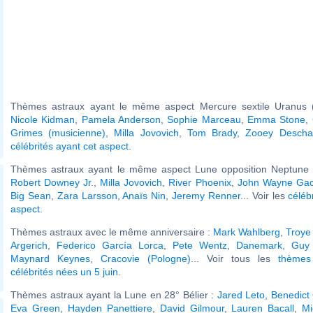
Thèmes astraux ayant le même aspect Mercure sextile Uranus (
Nicole Kidman
,
Pamela Anderson
,
Sophie Marceau
,
Emma Stone
,
Grimes (musicienne)
,
Milla Jovovich
,
Tom Brady
,
Zooey Descha
célébrités ayant cet aspect
.
Thèmes astraux ayant le même aspect Lune opposition Neptune (
Robert Downey Jr.
,
Milla Jovovich
,
River Phoenix
,
John Wayne Ga
Big Sean
,
Zara Larsson
,
Anaïs Nin
,
Jeremy Renner
... Voir les
céléb
aspect
.
Thèmes astraux avec le même anniversaire :
Mark Wahlberg
,
Troye
Argerich
,
Federico García Lorca
,
Pete Wentz
,
Danemark
,
Guy 
Maynard Keynes
,
Cracovie (Pologne)
... Voir tous les
thèmes
célébrités nées un 5 juin
.
Thèmes astraux ayant la Lune en 28° Bélier :
Jared Leto
,
Benedict
Eva Green
,
Hayden Panettiere
,
David Gilmour
,
Lauren Bacall
,
Mi