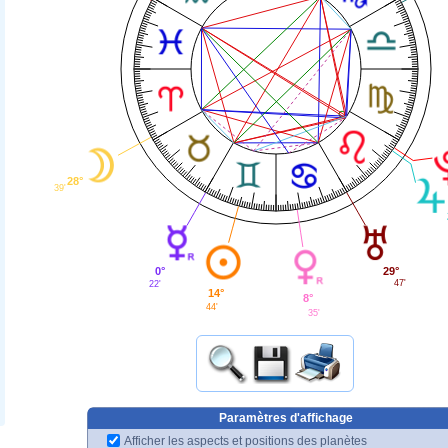
28°
39'
29°
0°
47'
22'
14°
8°
44'
35'
Paramètres d'affichage
Afficher les aspects et positions des planètes