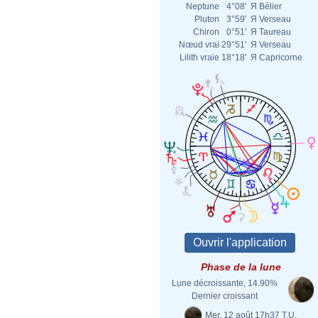
Neptune
4°08'
Я
Bélier
Pluton
3°59'
Я
Verseau
Chiron
0°51'
Я
Taureau
Nœud vrai
29°51'
Я
Verseau
Lilith vraie
18°18'
Я
Capricorne
Phase de la lune
Lune décroissante, 14.90%
Dernier croissant
Mer. 12 août 17h37 T.U.