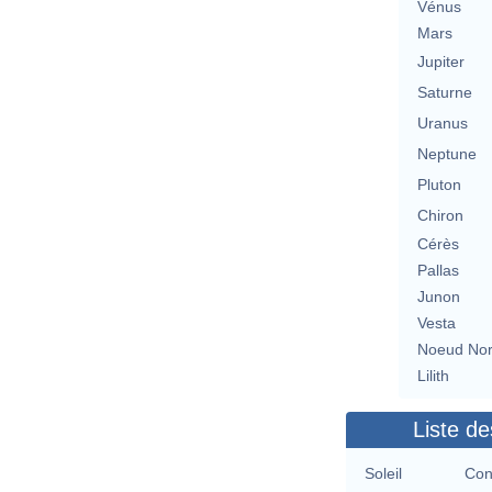
Vénus
Mars
Jupiter
Saturne
Uranus
Neptune
Pluton
Chiron
Cérès
Pallas
Junon
Vesta
Noeud No
Lilith
Liste de
Soleil
Con