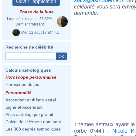
stars@astrotheme.fr
. Un 
célébrité vous sera envoy
Phase de la lune
demande.
Lune décroissante, 36.82%
Dernier croissant
Mer. 12 août 17h37 T.U.
Recherche de célébrité
Calculs astrologiques
Horoscope personnalisé
Horoscope du jour
Personnalité
Ascendant et thème astral
Signe et Ascendant
Atlas astrologique gratuit
Calcul de l'élément dominant
Thèmes astraux ayant le
Les 360 degrés symboliques
(orbe 0°44') :
Nicole K