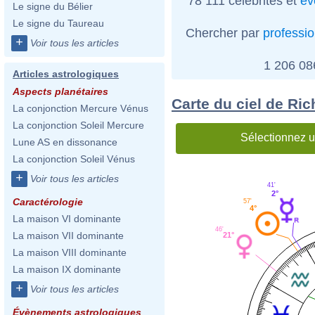
78 111 célébrités et
év
Le signe du Bélier
Le signe du Taureau
Chercher par
professi
+
Voir tous les articles
1 206 0
Articles astrologiques
Aspects planétaires
Carte du ciel de Ric
La conjonction Mercure Vénus
La conjonction Soleil Mercure
Sélectionnez u
Lune AS en dissonance
La conjonction Soleil Vénus
+
Voir tous les articles
41'
2°
Caractérologie
57'
4°
La maison VI dominante
46'
La maison VII dominante
21°
La maison VIII dominante
La maison IX dominante
+
Voir tous les articles
Évènements astrologiques