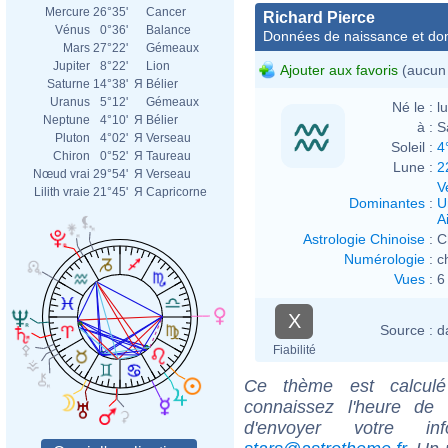
Mercure
26°35'
Cancer
Richard Pierce
Vénus
0°36'
Balance
Données de naissance et dom
Mars
27°22'
Gémeaux
Jupiter
8°22'
Lion
Ajouter aux favoris
(aucun 
Saturne
14°38'
Я
Bélier
Uranus
5°12'
Gémeaux
Né le :
l
Neptune
4°10'
Я
Bélier
à :
S
Pluton
4°02'
Я
Verseau
Soleil :
4
Chiron
0°52'
Я
Taureau
Lune :
2
Nœud vrai
29°54'
Я
Verseau
V
Lilith vraie
21°45'
Я
Capricorne
Dominantes
:
U
Ai
Astrologie Chinoise
:
C
Numérologie
:
c
Vues
:
6
X
Source :
d
Fiabilité
Ce thème est calculé 
connaissez l'heure de
d'envoyer votre i