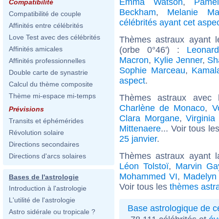
Emma Watson
,
Pame
Compatibilité
Beckham
,
Melanie Mar
Compatibilité de couple
célébrités ayant cet aspe
Affinités entre célébrités
Love Test avec des célébrités
Thèmes astraux ayant l
(orbe 0°46') :
Leonard
Affinités amicales
Macron
,
Kylie Jenner
,
Sh
Affinités professionnelles
Sophie Marceau
,
Kamala
Double carte de synastrie
aspect
.
Calcul du thème composite
Thème mi-espace mi-temps
Thèmes astraux avec 
Charlène de Monaco
,
V
Prévisions
Clara Morgane
,
Virginia
Transits et éphémérides
Mittenaere
... Voir tous le
Révolution solaire
25 janvier
.
Directions secondaires
Thèmes astraux ayant 
Directions d'arcs solaires
Léon Tolstoï
,
Marvin Ga
Mohammed VI
,
Madelyn 
Bases de l'astrologie
Voir tous les
thèmes astra
Introduction à l'astrologie
L'utilité de l'astrologie
Base astrologique de cé
Astro sidérale ou tropicale ?