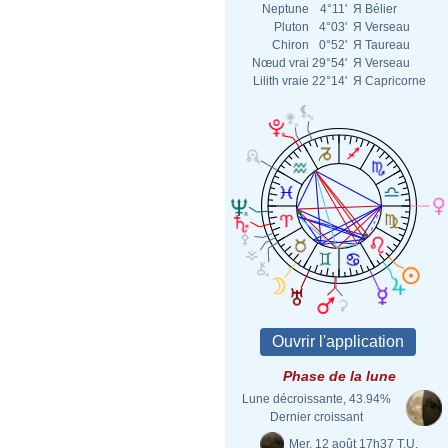
Neptune
4°11'
Я
Bélier
Pluton
4°03'
Я
Verseau
Chiron
0°52'
Я
Taureau
Nœud vrai
29°54'
Я
Verseau
Lilith vraie
22°14'
Я
Capricorne
Phase de la lune
Lune décroissante, 43.94%
Dernier croissant
Mer. 12 août 17h37 T.U.