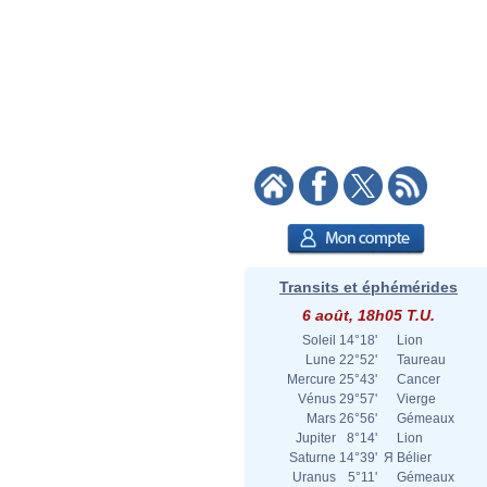
Transits et éphémérides
6 août, 18h05 T.U.
Soleil
14°18'
Lion
Lune
22°52'
Taureau
Mercure
25°43'
Cancer
Vénus
29°57'
Vierge
Mars
26°56'
Gémeaux
Jupiter
8°14'
Lion
Saturne
14°39'
Я
Bélier
Uranus
5°11'
Gémeaux