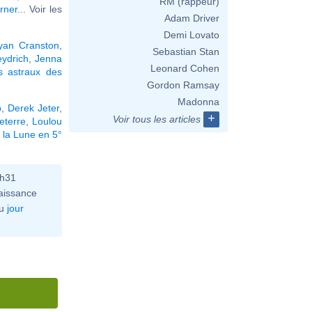
RM (rappeur)
rner
... Voir les
Adam Driver
Demi Lovato
yan Cranston
,
Sebastian Stan
ydrich
,
Jenna
Leonard Cohen
s astraux des
Gordon Ramsay
Madonna
p
,
Derek Jeter
,
+
Voir tous les articles
eterre
,
Loulou
 la Lune en 5°
6h31
aissance
u
jour