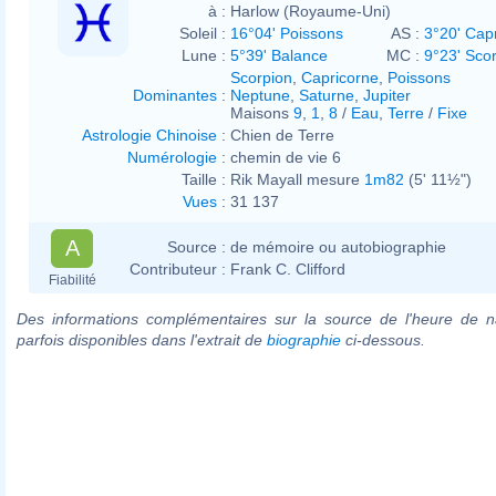
à :
Harlow (Royaume-Uni)
Soleil :
16°04' Poissons
AS :
3°20' Cap
Lune :
5°39' Balance
MC :
9°23' Sco
Scorpion
,
Capricorne
,
Poissons
Dominantes
:
Neptune
,
Saturne
,
Jupiter
Maisons
9
,
1
,
8
/
Eau
,
Terre
/
Fixe
Astrologie Chinoise
:
Chien de Terre
Numérologie
:
chemin de vie 6
Taille :
Rik Mayall mesure
1m82
(5' 11½")
Vues
:
31 137
A
Source :
de mémoire ou autobiographie
Contributeur :
Frank C. Clifford
Fiabilité
Des informations complémentaires sur la source de l'heure de n
parfois disponibles dans l'extrait de
biographie
ci-dessous.