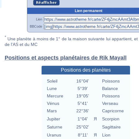
Lien permanent
Lien
BBCode
*
Une planète à moins de 1° de la maison suivante lui appartient, et 
de l'AS et du MC
Positions et aspects planétaires de Rik Mayall
Positions des planètes
Soleil
16°04'
Poissons
Lune
5°39'
Balance
Mercure
19°05'
Poissons
Vénus
5°41'
Verseau
Mars
22°36'
Capricorne
Jupiter
1°04'
Я
Scorpion
Saturne
25°02'
Sagittaire
Uranus
8°11'
Я
Lion