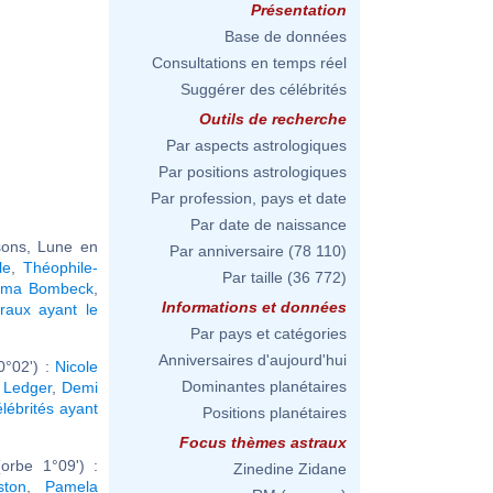
Présentation
Base de données
Consultations en temps réel
Suggérer des célébrités
Outils de recherche
Par aspects astrologiques
Par positions astrologiques
Par profession, pays et date
Par date de naissance
sons, Lune en
Par anniversaire
(78 110)
le
,
Théophile-
Par taille
(36 772)
rma Bombeck
,
Informations et données
raux ayant le
Par pays et catégories
Anniversaires d'aujourd'hui
0°02') :
Nicole
Dominantes planétaires
 Ledger
,
Demi
élébrités ayant
Positions planétaires
Focus thèmes astraux
rbe 1°09') :
Zinedine Zidane
ston
,
Pamela