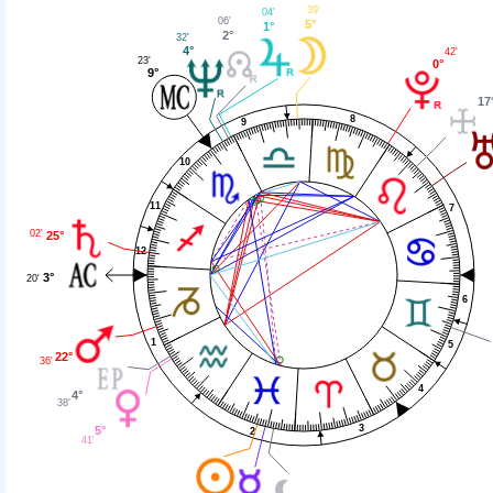
39'
04'
06'
5°
1°
2°
32'
4°
42'
23'
0°
9°
17
8
9
10
11
7
02'
25°
12
3°
20'
6
1
5
22°
36'
4
4°
38'
3
5°
2
41'