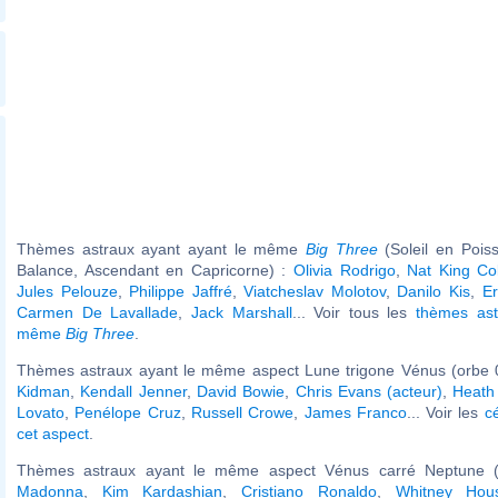
Thèmes astraux ayant ayant le même
Big Three
(Soleil en Pois
Balance, Ascendant en Capricorne) :
Olivia Rodrigo
,
Nat King Co
Jules Pelouze
,
Philippe Jaffré
,
Viatcheslav Molotov
,
Danilo Kis
,
E
Carmen De Lavallade
,
Jack Marshall
... Voir tous les
thèmes ast
même
Big Three
.
Thèmes astraux ayant le même aspect Lune trigone Vénus (orbe 
Kidman
,
Kendall Jenner
,
David Bowie
,
Chris Evans (acteur)
,
Heath
Lovato
,
Penélope Cruz
,
Russell Crowe
,
James Franco
... Voir les
c
cet aspect
.
Thèmes astraux ayant le même aspect Vénus carré Neptune (o
Madonna
,
Kim Kardashian
,
Cristiano Ronaldo
,
Whitney Hou