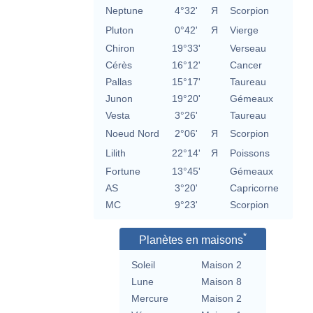
Neptune
4°32'
Я
Scorpion
Pluton
0°42'
Я
Vierge
Chiron
19°33'
Verseau
Cérès
16°12'
Cancer
Pallas
15°17'
Taureau
Junon
19°20'
Gémeaux
Vesta
3°26'
Taureau
Noeud Nord
2°06'
Я
Scorpion
Lilith
22°14'
Я
Poissons
Fortune
13°45'
Gémeaux
AS
3°20'
Capricorne
MC
9°23'
Scorpion
*
Planètes en maisons
Soleil
Maison 2
Lune
Maison 8
Mercure
Maison 2