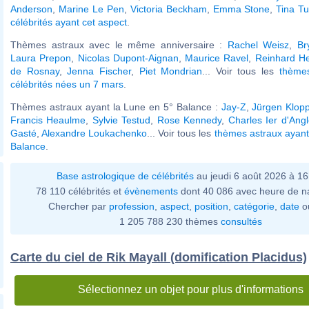
Anderson
,
Marine Le Pen
,
Victoria Beckham
,
Emma Stone
,
Tina Tu
célébrités ayant cet aspect
.
Thèmes astraux avec le même anniversaire :
Rachel Weisz
,
Br
Laura Prepon
,
Nicolas Dupont-Aignan
,
Maurice Ravel
,
Reinhard He
de Rosnay
,
Jenna Fischer
,
Piet Mondrian
... Voir tous les
thème
célébrités nées un 7 mars
.
Thèmes astraux ayant la Lune en 5° Balance :
Jay-Z
,
Jürgen Klop
Francis Heaulme
,
Sylvie Testud
,
Rose Kennedy
,
Charles Ier d'Angl
Gasté
,
Alexandre Loukachenko
... Voir tous les
thèmes astraux ayant
Balance
.
Base astrologique de célébrités
au jeudi 6 août 2026 à 1
78 110 célébrités et
évènements
dont 40 086 avec heure de n
Chercher par
profession
,
aspect
,
position
,
catégorie
,
date
o
1 205 788 230 thèmes
consultés
Carte du ciel de Rik Mayall (domification Placidus)
Sélectionnez un objet pour plus d'informations