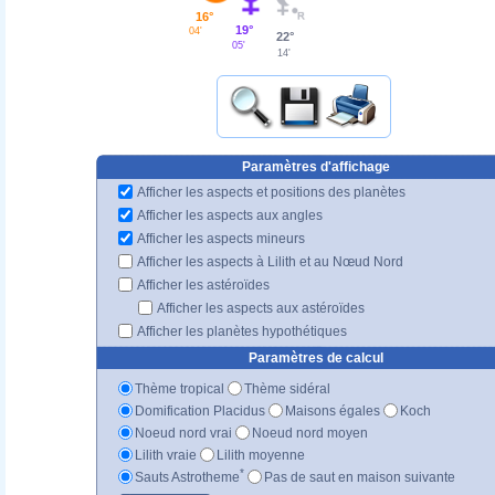
16°
19°
04'
22°
05'
14'
Paramètres d'affichage
Afficher les aspects et positions des planètes
Afficher les aspects aux angles
Afficher les aspects mineurs
Afficher les aspects à Lilith et au Nœud Nord
Afficher les astéroïdes
Afficher les aspects aux astéroïdes
Afficher les planètes hypothétiques
Paramètres de calcul
Thème tropical
Thème sidéral
Domification Placidus
Maisons égales
Koch
Noeud nord vrai
Noeud nord moyen
Lilith vraie
Lilith moyenne
*
Sauts Astrotheme
Pas de saut en maison suivante