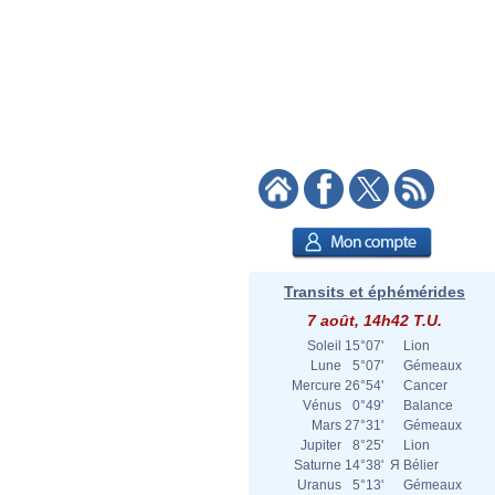
Transits et éphémérides
7 août, 14h42 T.U.
Soleil
15°07'
Lion
Lune
5°07'
Gémeaux
Mercure
26°54'
Cancer
Vénus
0°49'
Balance
Mars
27°31'
Gémeaux
Jupiter
8°25'
Lion
Saturne
14°38'
Я
Bélier
Uranus
5°13'
Gémeaux