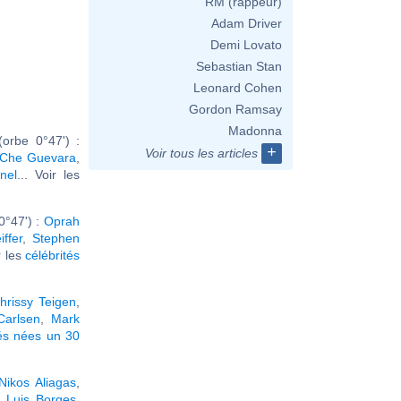
RM (rappeur)
Adam Driver
Demi Lovato
Sebastian Stan
Leonard Cohen
Gordon Ramsay
Madonna
orbe 0°47') :
+
Voir tous les articles
Che Guevara
,
nel
... Voir les
0°47') :
Oprah
iffer
,
Stephen
ir les
célébrités
hrissy Teigen
,
arlsen
,
Mark
és nées un 30
Nikos Aliagas
,
 Luis Borges
,