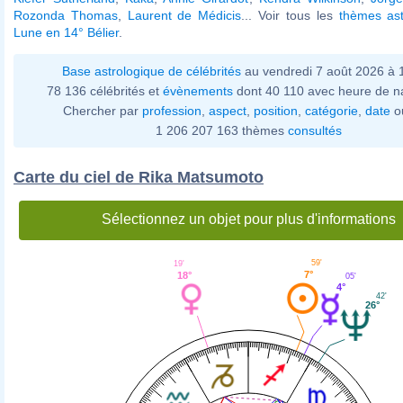
Rozonda Thomas
,
Laurent de Médicis
... Voir tous les
thèmes ast
Lune en 14° Bélier
.
Base astrologique de célébrités
au vendredi 7 août 2026 à
78 136 célébrités et
évènements
dont 40 110 avec heure de n
Chercher par
profession
,
aspect
,
position
,
catégorie
,
date
o
1 206 207 163 thèmes
consultés
Carte du ciel de Rika Matsumoto
Sélectionnez un objet pour plus d'informations
59'
19'
7°
18°
05'
4°
42'
26°