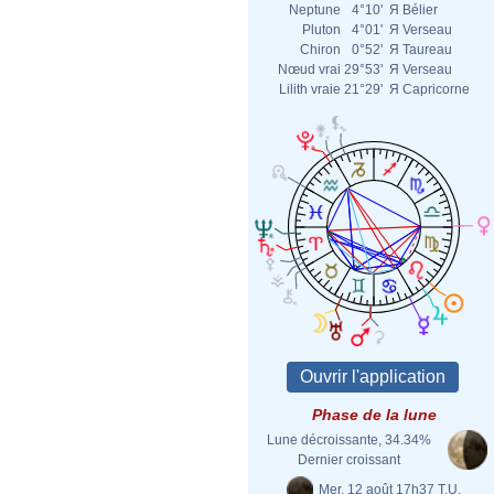
Neptune
4°10'
Я
Bélier
Pluton
4°01'
Я
Verseau
Chiron
0°52'
Я
Taureau
Nœud vrai
29°53'
Я
Verseau
Lilith vraie
21°29'
Я
Capricorne
Phase de la lune
Lune décroissante, 34.34%
Dernier croissant
Mer. 12 août 17h37 T.U.