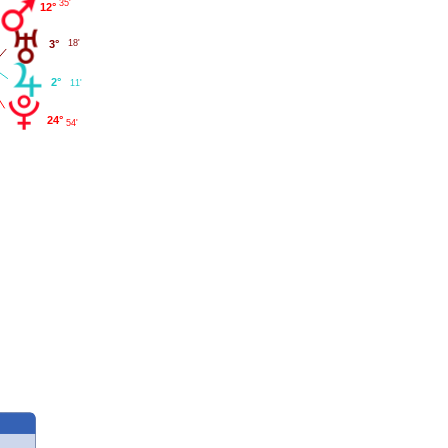
35'
12°
18'
3°
2°
11'
24°
54'