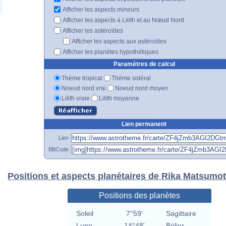
Afficher les aspects mineurs
Afficher les aspects à Lilith et au Nœud Nord
Afficher les astéroïdes
Afficher les aspects aux astéroïdes
Afficher les planètes hypothétiques
Paramètres de calcul
Thème tropical
Thème sidéral
Noeud nord vrai
Noeud nord moyen
Lilith vraie
Lilith moyenne
Lien permanent
Lien
BBCode
Positions et aspects planétaires de Rika Matsumo
Positions des planètes
Soleil
7°59'
Sagittaire
Lune
14°48'
Bélier