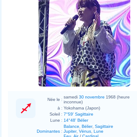
samedi
30 novembre
1968 (heure
Née le :
inconnue)
à :
Yokohama (Japon)
Soleil :
7°59' Sagittaire
Lune :
14°48' Bélier
Balance
,
Bélier
,
Sagittaire
Dominantes
:
Jupiter
,
Vénus
,
Lune
Feu
,
Air
/
Cardinal