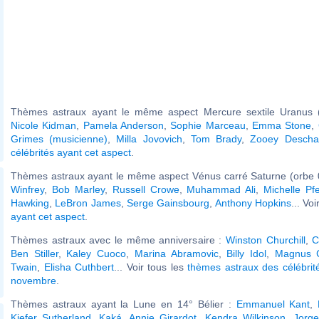
Thèmes astraux ayant le même aspect Mercure sextile Uranus (
Nicole Kidman
,
Pamela Anderson
,
Sophie Marceau
,
Emma Stone
,
Grimes (musicienne)
,
Milla Jovovich
,
Tom Brady
,
Zooey Descha
célébrités ayant cet aspect
.
Thèmes astraux ayant le même aspect Vénus carré Saturne (orbe 
Winfrey
,
Bob Marley
,
Russell Crowe
,
Muhammad Ali
,
Michelle Pfe
Hawking
,
LeBron James
,
Serge Gainsbourg
,
Anthony Hopkins
... Vo
ayant cet aspect
.
Thèmes astraux avec le même anniversaire :
Winston Churchill
,
C
Ben Stiller
,
Kaley Cuoco
,
Marina Abramovic
,
Billy Idol
,
Magnus C
Twain
,
Elisha Cuthbert
... Voir tous les
thèmes astraux des célébrit
novembre
.
Thèmes astraux ayant la Lune en 14° Bélier :
Emmanuel Kant
,
Kiefer Sutherland
,
Kaká
,
Annie Girardot
,
Kendra Wilkinson
,
Jorge