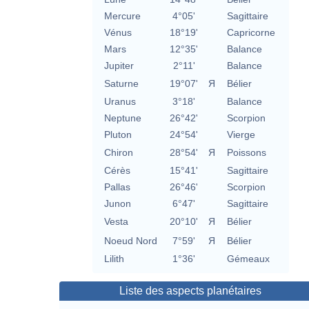
Mercure
4°05'
Sagittaire
Vénus
18°19'
Capricorne
Mars
12°35'
Balance
Jupiter
2°11'
Balance
Saturne
19°07'
Я
Bélier
Uranus
3°18'
Balance
Neptune
26°42'
Scorpion
Pluton
24°54'
Vierge
Chiron
28°54'
Я
Poissons
Cérès
15°41'
Sagittaire
Pallas
26°46'
Scorpion
Junon
6°47'
Sagittaire
Vesta
20°10'
Я
Bélier
Noeud Nord
7°59'
Я
Bélier
Lilith
1°36'
Gémeaux
Liste des aspects planétaires