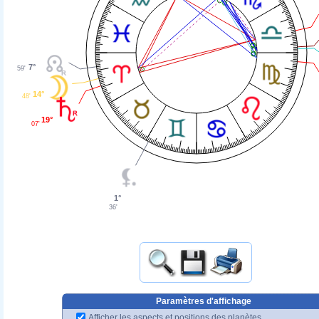
7°
59'
14°
48'
19°
07'
1°
36'
Paramètres d'affichage
Afficher les aspects et positions des planètes