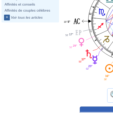
Affinités et conseils
Affinités de couples célèbres
12
+
Voir tous les articles
5°
19'
1
17°
58'
29°
50'
2
17°
55'
23°
02'
16°
36'