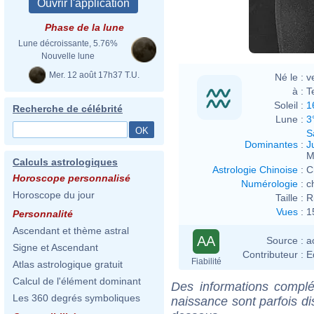
Phase de la lune
Lune décroissante, 5.76%
Nouvelle lune
Mer. 12 août 17h37 T.U.
Né le :
v
à :
T
Soleil :
1
Recherche de célébrité
Lune :
3
S
Dominantes
:
J
M
Calculs astrologiques
Astrologie Chinoise
:
C
Horoscope personnalisé
Numérologie
:
c
Horoscope du jour
Taille :
R
Vues
:
1
Personnalité
Ascendant et thème astral
AA
Source :
a
Signe et Ascendant
Contributeur :
E
Fiabilité
Atlas astrologique gratuit
Calcul de l'élément dominant
Des informations complé
Les 360 degrés symboliques
naissance sont parfois di