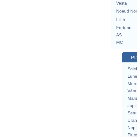
Vesta
Noeud No
Lilith
Fortune
AS
MC
Pl
Solei
Lun
Merc
Vén
Mar
Jupit
Satu
Uran
Nept
Plut