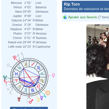
Mercure
1°52'
Lion
Rip Torn
Vénus
4°02'
Balance
Données de naissance et dom
Mars
29°40'
Gémeaux
Jupiter
9°08'
Lion
Ajouter aux favoris
(7 fans
Saturne
14°34'
Я
Bélier
Uranus
5°18'
Gémeaux
Neptune
4°07'
Я
Bélier
Pluton
3°57'
Я
Verseau
Chiron
0°51'
Я
Taureau
Nœud vrai
29°49'
Я
Verseau
Lilith vraie
16°23'
Я
Capricorne