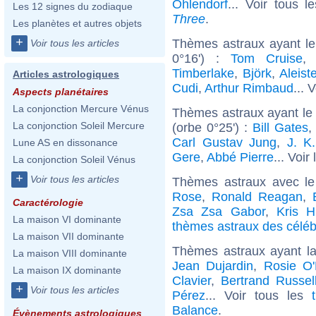
Ohlendorf
... Voir tous 
Les 12 signes du zodiaque
Three
.
Les planètes et autres objets
+
Thèmes astraux ayant le
Voir tous les articles
0°16') :
Tom Cruise
Timberlake
,
Björk
,
Aleist
Articles astrologiques
Cudi
,
Arthur Rimbaud
... 
Aspects planétaires
La conjonction Mercure Vénus
Thèmes astraux ayant le
La conjonction Soleil Mercure
(orbe 0°25') :
Bill Gates
Carl Gustav Jung
,
J. K
Lune AS en dissonance
Gere
,
Abbé Pierre
... Voir
La conjonction Soleil Vénus
+
Voir tous les articles
Thèmes astraux avec l
Rose
,
Ronald Reagan
,
Caractérologie
Zsa Zsa Gabor
,
Kris H
La maison VI dominante
thèmes astraux des célébr
La maison VII dominante
Thèmes astraux ayant l
La maison VIII dominante
Jean Dujardin
,
Rosie O'
La maison IX dominante
Clavier
,
Bertrand Russel
+
Voir tous les articles
Pérez
... Voir tous les
Balance
.
Évènements astrologiques