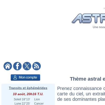
Une nouve
Thème astral e
Prenez connaissance d
Transits et éphémérides
carte du ciel, un extrai
10 août, 20h16 T.U.
de ses dominantes plan
Soleil
18°13'
Lion
Lune
22°25'
Cancer