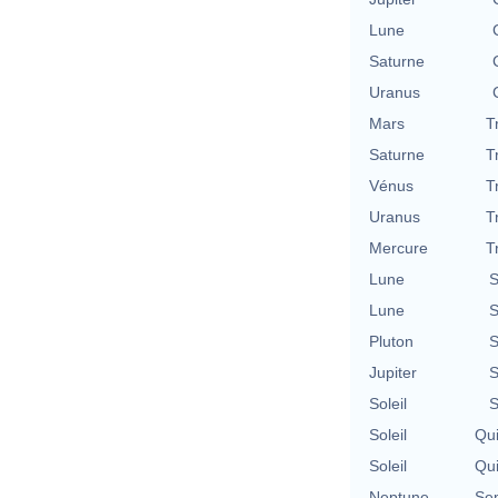
Lune
Saturne
Uranus
Mars
T
Saturne
T
Vénus
T
Uranus
T
Mercure
T
Lune
S
Lune
S
Pluton
S
Jupiter
S
Soleil
S
Soleil
Qu
Soleil
Qu
Neptune
Se