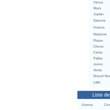
Vénus
Mars
Jupiter
Saturne
Uranus
Neptune
Pluton
Chiron
Cérès
Pallas
Junon
Vesta
Noeud No
Lilith
Liste de
Uranus
Con