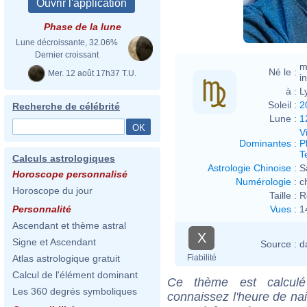
Phase de la lune
Lune décroissante, 32.06%
Dernier croissant
m
Né le :
Mer. 12 août 17h37 T.U.
i
à :
L
Soleil :
2
Recherche de célébrité
Lune :
1
V
Dominantes
:
P
T
Calculs astrologiques
Astrologie Chinoise
:
S
Horoscope personnalisé
Numérologie
:
c
Horoscope du jour
Taille :
R
Vues
:
1
Personnalité
Ascendant et thème astral
X
Signe et Ascendant
Source :
d
Fiabilité
Atlas astrologique gratuit
Calcul de l'élément dominant
Ce thème est calculé 
Les 360 degrés symboliques
connaissez l'heure de na