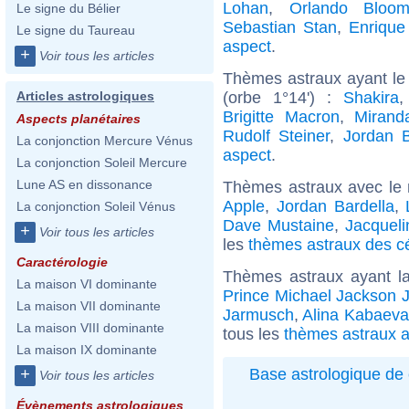
Lohan
,
Orlando Bloo
Le signe du Bélier
Sebastian Stan
,
Enrique 
Le signe du Taureau
aspect
.
+
Voir tous les articles
Thèmes astraux ayant le
(orbe 1°14') :
Shakira
Articles astrologiques
Brigitte Macron
,
Mirand
Aspects planétaires
Rudolf Steiner
,
Jordan B
La conjonction Mercure Vénus
aspect
.
La conjonction Soleil Mercure
Lune AS en dissonance
Thèmes astraux avec le
Apple
,
Jordan Bardella
,
La conjonction Soleil Vénus
Dave Mustaine
,
Jacqueli
+
Voir tous les articles
les
thèmes astraux des c
Caractérologie
Thèmes astraux ayant l
La maison VI dominante
Prince Michael Jackson J
La maison VII dominante
Jarmusch
,
Alina Kabaeva
La maison VIII dominante
tous les
thèmes astraux a
La maison IX dominante
Base astrologique de 
+
Voir tous les articles
Évènements astrologiques