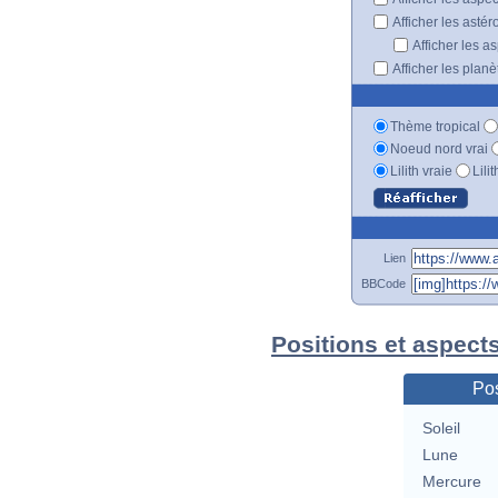
Afficher les astér
Afficher les a
Afficher les plan
Thème tropical
Noeud nord vrai
Lilith vraie
Lili
Lien
BBCode
Positions et aspect
Pos
Soleil
Lune
Mercure