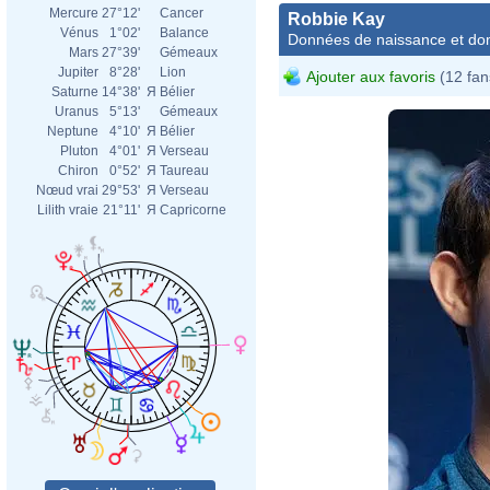
Mercure
27°12'
Cancer
Robbie Kay
Vénus
1°02'
Balance
Données de naissance et dom
Mars
27°39'
Gémeaux
Jupiter
8°28'
Lion
Ajouter aux favoris
(12 fan
Saturne
14°38'
Я
Bélier
Uranus
5°13'
Gémeaux
Neptune
4°10'
Я
Bélier
Pluton
4°01'
Я
Verseau
Chiron
0°52'
Я
Taureau
Nœud vrai
29°53'
Я
Verseau
Lilith vraie
21°11'
Я
Capricorne