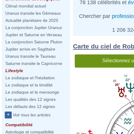
78 138 célébrités et
év
Climat mondial actuel
Uranus transite les Gémeaux
Chercher par
professi
Actualité planétaire de 2025
La conjonction Jupiter Uranus
1 206 3
Jupiter et Saturne en Verseau
La conjonction Saturne Pluton
Carte du ciel de Ro
Jupiter arrive en Sagittaire
Uranus transite le Taureau
Sélectionnez u
Saturne transite le Capricorne
Lifestyle
54'
Le zodiaque et l'hésitation
22°
45'
Le zodiaque et la timidité
26°
Le zodiaque et le mensonge
Les qualités des 12 signes
Les défauts des 12 signes
+
Voir tous les articles
Compatibilité
Astrologie et compatibilité
26'