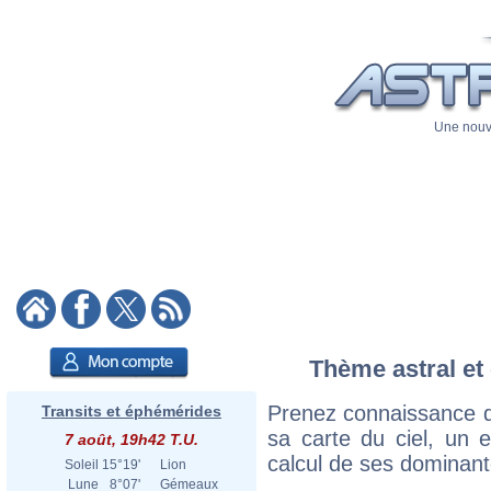
Une nouve
Thème astral et 
Prenez connaissance d
Transits et éphémérides
sa carte du ciel, un ex
7 août, 19h42 T.U.
calcul de ses dominant
Soleil
15°19'
Lion
Lune
8°07'
Gémeaux