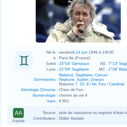
Né le :
vendredi
14 juin
1946 à 19h30
à :
Paris 8e (France)
Soleil :
23°04' Gémeaux
AS :
7°13' Sagi
Lune :
22°59' Sagittaire
MC :
2°28' Bal
Balance
,
Sagittaire
,
Cancer
Dominantes
:
Neptune
,
Jupiter
,
Uranus
Maisons
7
,
10
,
8
/
Air
,
Feu
/
Cardinal
Astrologie Chinoise
:
Chien de Feu
Numérologie
:
chemin de vie 4
Vues
:
9 951
AA
Source :
acte de naissance ou registre d'état-ci
Contributeur :
Didier Geslain
Fiabilité