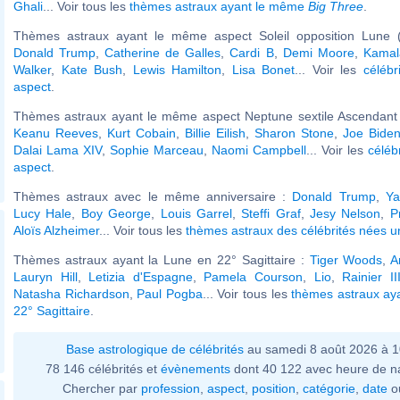
Ghali
... Voir tous les
thèmes astraux ayant le même
Big Three
.
Thèmes astraux ayant le même aspect Soleil opposition Lune (
Donald Trump
,
Catherine de Galles
,
Cardi B
,
Demi Moore
,
Kamal
Walker
,
Kate Bush
,
Lewis Hamilton
,
Lisa Bonet
... Voir les
célébr
aspect
.
Thèmes astraux ayant le même aspect Neptune sextile Ascendant (
Keanu Reeves
,
Kurt Cobain
,
Billie Eilish
,
Sharon Stone
,
Joe Bide
Dalai Lama XIV
,
Sophie Marceau
,
Naomi Campbell
... Voir les
céléb
aspect
.
Thèmes astraux avec le même anniversaire :
Donald Trump
,
Ya
Lucy Hale
,
Boy George
,
Louis Garrel
,
Steffi Graf
,
Jesy Nelson
,
P
Aloïs Alzheimer
... Voir tous les
thèmes astraux des célébrités nées un
Thèmes astraux ayant la Lune en 22° Sagittaire :
Tiger Woods
,
A
Lauryn Hill
,
Letizia d'Espagne
,
Pamela Courson
,
Lio
,
Rainier I
Natasha Richardson
,
Paul Pogba
... Voir tous les
thèmes astraux ay
22° Sagittaire
.
Base astrologique de célébrités
au samedi 8 août 2026 à 
78 146 célébrités et
évènements
dont 40 122 avec heure de n
Chercher par
profession
,
aspect
,
position
,
catégorie
,
date
o