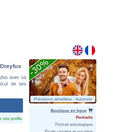
-Dreyfus
yfus avec sa
alcul de ses
Prévisions détaillées - Automne
Boutique en ligne
Portraits
c vos profils
Portrait astrologique
Étude carrière et vocation