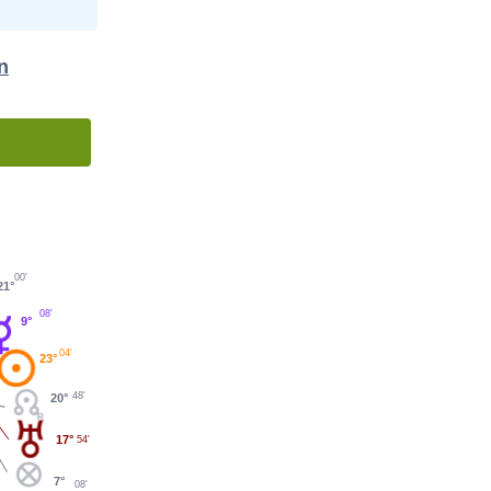
n
00'
21°
08'
9°
04'
23°
48'
20°
17°
54'
7°
08'