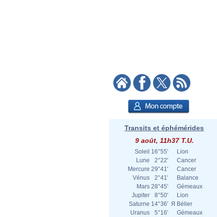
Transits et éphémérides
9 août, 11h37 T.U.
Soleil
16°55'
Lion
Lune
2°22'
Cancer
Mercure
29°41'
Cancer
Vénus
2°41'
Balance
Mars
28°45'
Gémeaux
Jupiter
8°50'
Lion
Saturne
14°36'
Я
Bélier
Uranus
5°16'
Gémeaux