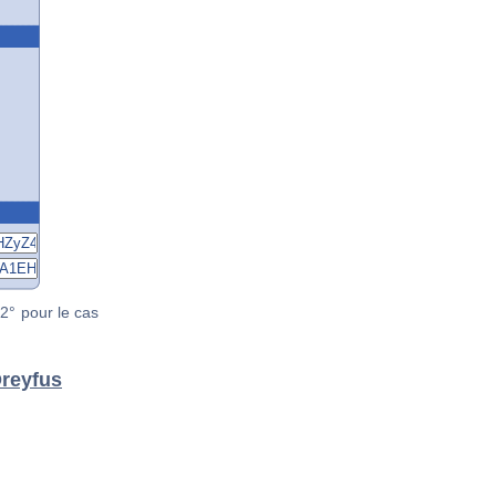
2° pour le cas
Dreyfus