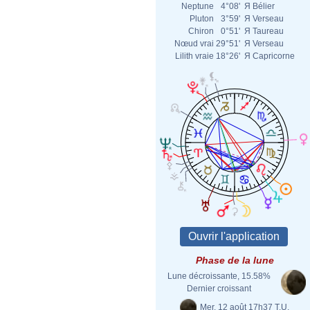
Neptune
4°08'
Я
Bélier
Pluton
3°59'
Я
Verseau
Chiron
0°51'
Я
Taureau
Nœud vrai
29°51'
Я
Verseau
Lilith vraie
18°26'
Я
Capricorne
Phase de la lune
Lune décroissante, 15.58%
Dernier croissant
Mer. 12 août 17h37 T.U.