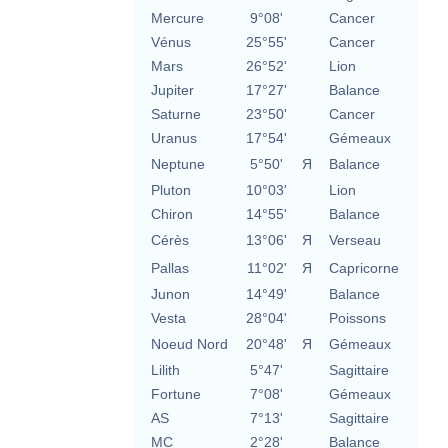
Mercure
9°08'
Cancer
Vénus
25°55'
Cancer
Mars
26°52'
Lion
Jupiter
17°27'
Balance
Saturne
23°50'
Cancer
Uranus
17°54'
Gémeaux
Neptune
5°50'
Я
Balance
Pluton
10°03'
Lion
Chiron
14°55'
Balance
Cérès
13°06'
Я
Verseau
Pallas
11°02'
Я
Capricorne
Junon
14°49'
Balance
Vesta
28°04'
Poissons
Noeud Nord
20°48'
Я
Gémeaux
Lilith
5°47'
Sagittaire
Fortune
7°08'
Gémeaux
AS
7°13'
Sagittaire
MC
2°28'
Balance