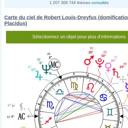
1 207 308 744 thèmes
consultés
Carte du ciel de Robert Louis-Dreyfus (domificatio
Placidus)
Sélectionnez un objet pour plus d'informations
52'
26°
03'
28'
10°
2°
55'
50'
25°
5°
50'
23°
27'
17°
9
8
10
11
7
47'
5°
12
7°
13'
6