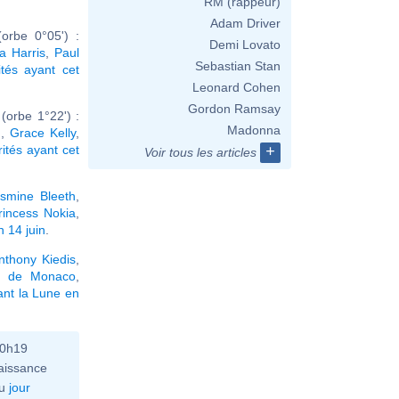
RM (rappeur)
Adam Driver
orbe 0°05') :
Demi Lovato
a Harris
,
Paul
Sebastian Stan
ités ayant cet
Leonard Cohen
Gordon Ramsay
orbe 1°22') :
Madonna
n
,
Grace Kelly
,
rités ayant cet
+
Voir tous les articles
smine Bleeth
,
rincess Nokia
,
 14 juin
.
nthony Kiedis
,
II de Monaco
,
ant la Lune en
10h19
aissance
u
jour