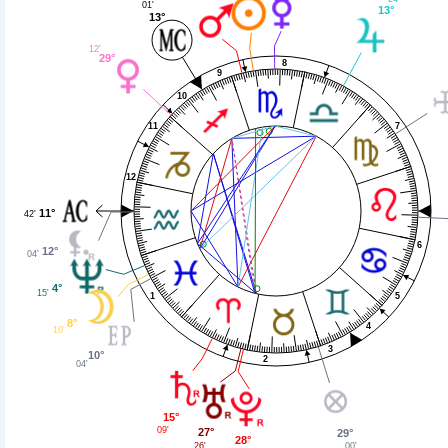
01'
13°
13°
12'
29°
8
9
10
11
7
12
11°
42'
6
12°
04'
4°
15'
1
5
8°
4
10'
3
10°
2
04'
15°
09'
27°
29°
28°
26'
00'