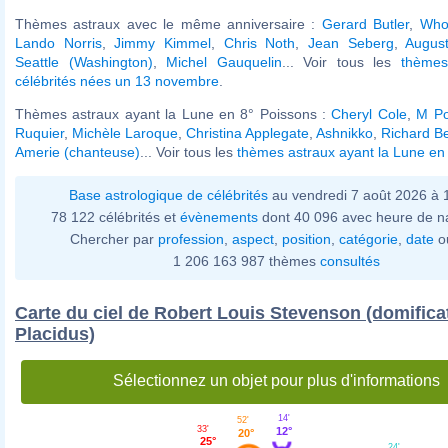
Thèmes astraux avec le même anniversaire :
Gerard Butler
,
Who
Lando Norris
,
Jimmy Kimmel
,
Chris Noth
,
Jean Seberg
,
August
Seattle (Washington)
,
Michel Gauquelin
... Voir tous les
thèmes
célébrités nées un 13 novembre
.
Thèmes astraux ayant la Lune en 8° Poissons :
Cheryl Cole
,
M Po
Ruquier
,
Michèle Laroque
,
Christina Applegate
,
Ashnikko
,
Richard Be
Amerie (chanteuse)
... Voir tous les
thèmes astraux ayant la Lune en
Base astrologique de célébrités
au vendredi 7 août 2026 à
78 122 célébrités et
évènements
dont 40 096 avec heure de n
Chercher par
profession
,
aspect
,
position
,
catégorie
,
date
o
1 206 163 987 thèmes
consultés
Carte du ciel de Robert Louis Stevenson (domifica
Placidus)
Sélectionnez un objet pour plus d'informations
14'
52'
33'
12°
20°
25°
24'