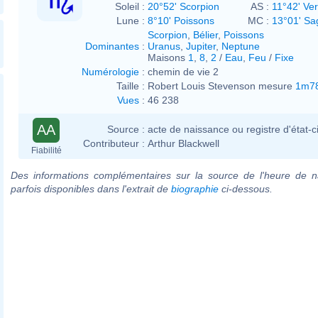
Soleil :
20°52' Scorpion
AS :
11°42' Ve
Lune :
8°10' Poissons
MC :
13°01' Sag
Scorpion
,
Bélier
,
Poissons
Dominantes
:
Uranus
,
Jupiter
,
Neptune
Maisons
1
,
8
,
2
/
Eau
,
Feu
/
Fixe
Numérologie
:
chemin de vie 2
Taille :
Robert Louis Stevenson mesure
1m7
Vues
:
46 238
AA
Source :
acte de naissance ou registre d'état-ci
Contributeur :
Arthur Blackwell
Fiabilité
Des informations complémentaires sur la source de l'heure de n
parfois disponibles dans l'extrait de
biographie
ci-dessous.