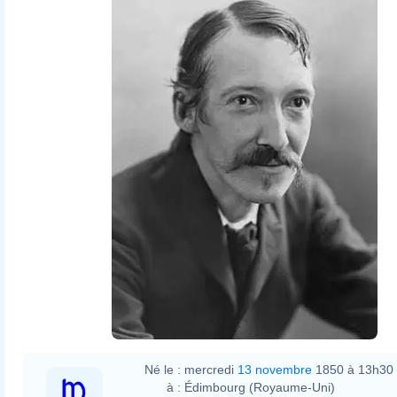
Henry Walter Barnett
Né le :
mercredi
13 novembre
1850 à 13h30
à :
Édimbourg (Royaume-Uni)