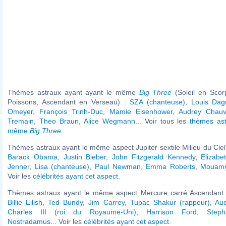
Thèmes astraux ayant ayant le même
Big Three
(Soleil en Scor
Poissons, Ascendant en Verseau) :
SZA (chanteuse)
,
Louis Dag
Omeyer
,
François Trinh-Duc
,
Mamie Eisenhower
,
Audrey Chau
Tremain
,
Theo Braun
,
Alice Wegmann
... Voir tous les
thèmes ast
même
Big Three
.
Thèmes astraux ayant le même aspect Jupiter sextile Milieu du Ciel 
Barack Obama
,
Justin Bieber
,
John Fitzgerald Kennedy
,
Elizabe
Jenner
,
Lisa (chanteuse)
,
Paul Newman
,
Emma Roberts
,
Mouamm
Voir les
célébrités ayant cet aspect
.
Thèmes astraux ayant le même aspect Mercure carré Ascendant (
Billie Eilish
,
Ted Bundy
,
Jim Carrey
,
Tupac Shakur (rappeur)
,
Au
Charles III (roi du Royaume-Uni)
,
Harrison Ford
,
Step
Nostradamus
... Voir les
célébrités ayant cet aspect
.