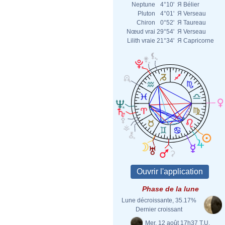
Neptune
4°10'
Я
Bélier
Pluton
4°01'
Я
Verseau
Chiron
0°52'
Я
Taureau
Nœud vrai
29°54'
Я
Verseau
Lilith vraie
21°34'
Я
Capricorne
Phase de la lune
Lune décroissante, 35.17%
Dernier croissant
Mer. 12 août 17h37 T.U.