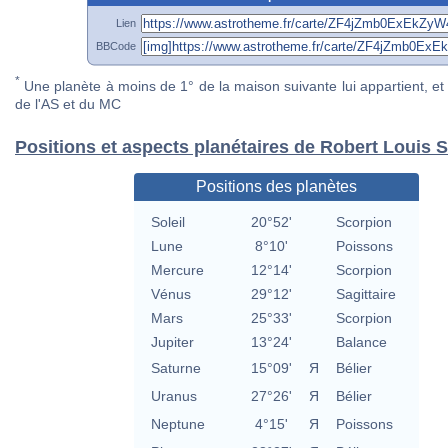
Lien
BBCode
*
Une planète à moins de 1° de la maison suivante lui appartient, et 
de l'AS et du MC
Positions et aspects planétaires de Robert Louis 
Positions des planètes
Soleil
20°52'
Scorpion
Lune
8°10'
Poissons
Mercure
12°14'
Scorpion
Vénus
29°12'
Sagittaire
Mars
25°33'
Scorpion
Jupiter
13°24'
Balance
Saturne
15°09'
Я
Bélier
Uranus
27°26'
Я
Bélier
Neptune
4°15'
Я
Poissons