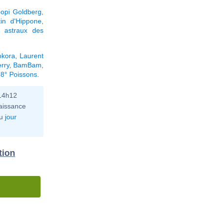
opi Goldberg
,
in d'Hippone
,
 astraux des
kora
,
Laurent
rry
,
BamBam
,
 8° Poissons
.
 14h12
aissance
u
jour
tion