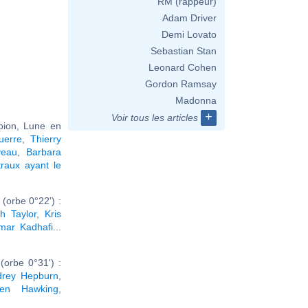
RM (rappeur)
Adam Driver
Demi Lovato
Sebastian Stan
Leonard Cohen
Gordon Ramsay
Madonna
+
Voir tous les articles
pion, Lune en
uerre
,
Thierry
veau
,
Barbara
raux ayant le
(orbe 0°22') :
th Taylor
,
Kris
ar Kadhafi
...
orbe 0°31') :
drey Hepburn
,
hen Hawking
,