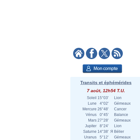
Transits et éphémérides
7 août, 12h54 T.U.
Soleil
15°03'
Lion
Lune
4°02'
Gémeaux
Mercure
26°48'
Cancer
Vénus
0°45'
Balance
Mars
27°28'
Gémeaux
Jupiter
8°24'
Lion
Saturne
14°38'
Я
Bélier
Uranus
5°12'
Gémeaux