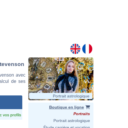
 Stevenson
evenson avec
calcul de ses
Portrait astrologique
Boutique en ligne
Portraits
c vos profils
Portrait astrologique
Étude carrière et vocation