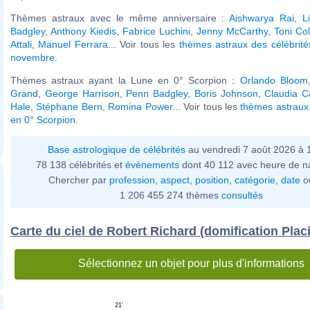
Thèmes astraux avec le même anniversaire :
Aishwarya Rai
,
L
Badgley
,
Anthony Kiedis
,
Fabrice Luchini
,
Jenny McCarthy
,
Toni Col
Attali
,
Manuel Ferrara
... Voir tous les
thèmes astraux des célébrit
novembre
.
Thèmes astraux ayant la Lune en 0° Scorpion :
Orlando Bloom
Grand
,
George Harrison
,
Penn Badgley
,
Boris Johnson
,
Claudia C
Hale
,
Stéphane Bern
,
Romina Power
... Voir tous les
thèmes astraux
en 0° Scorpion
.
Base astrologique de célébrités
au vendredi 7 août 2026 à
78 138 célébrités et
évènements
dont 40 112 avec heure de n
Chercher par
profession
,
aspect
,
position
,
catégorie
,
date
o
1 206 455 274 thèmes
consultés
Carte du ciel de Robert Richard (domification Plac
Sélectionnez un objet pour plus d'informations
21'