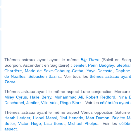
Thèmes astraux ayant ayant le même
Big Three
(Soleil en Scor
Scorpion, Ascendant en Sagittaire) :
Jenifer
,
Penn Badgley
,
Stépha
Charrière
,
Marie de Saxe-Cobourg-Gotha
,
Yaya Dacosta
,
Daphne
de Noailles
,
Sébastien Bazin
... Voir tous les
thèmes astraux aya
Three
.
Thèmes astraux ayant le même aspect Lune conjonction Mercure (
Miley Cyrus
,
Halle Berry
,
Muhammad Ali
,
Robert Redford
,
Nina 
Deschanel
,
Jenifer
,
Ville Valo
,
Ringo Starr
... Voir les
célébrités ayant
Thèmes astraux ayant le même aspect Vénus opposition Saturne (
Heath Ledger
,
Lionel Messi
,
Jimi Hendrix
,
Matt Damon
,
Brigitte 
Butler
,
Victor Hugo
,
Lisa Bonet
,
Michael Phelps
... Voir les
célébr
aspect
.