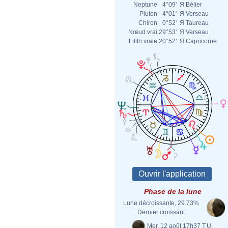
Neptune
4°09'
Я
Bélier
Pluton
4°01'
Я
Verseau
Chiron
0°52'
Я
Taureau
Nœud vrai
29°53'
Я
Verseau
Lilith vraie
20°52'
Я
Capricorne
Phase de la lune
Lune décroissante, 29.73%
Dernier croissant
Mer. 12 août 17h37 T.U.