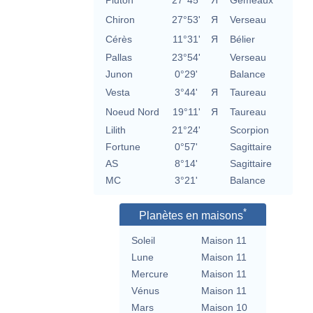
Pluton
27°45'
Я
Gémeaux
Chiron
27°53'
Я
Verseau
Cérès
11°31'
Я
Bélier
Pallas
23°54'
Verseau
Junon
0°29'
Balance
Vesta
3°44'
Я
Taureau
Noeud Nord
19°11'
Я
Taureau
Lilith
21°24'
Scorpion
Fortune
0°57'
Sagittaire
AS
8°14'
Sagittaire
MC
3°21'
Balance
*
Planètes en maisons
Soleil
Maison 11
Lune
Maison 11
Mercure
Maison 11
Vénus
Maison 11
Mars
Maison 10