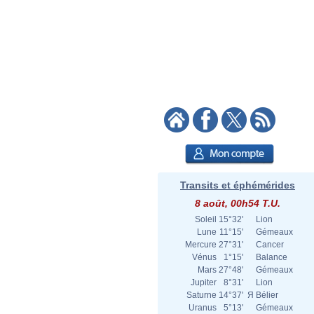
Transits et éphémérides
8 août, 00h54 T.U.
Soleil
15°32'
Lion
Lune
11°15'
Gémeaux
Mercure
27°31'
Cancer
Vénus
1°15'
Balance
Mars
27°48'
Gémeaux
Jupiter
8°31'
Lion
Saturne
14°37'
Я
Bélier
Uranus
5°13'
Gémeaux