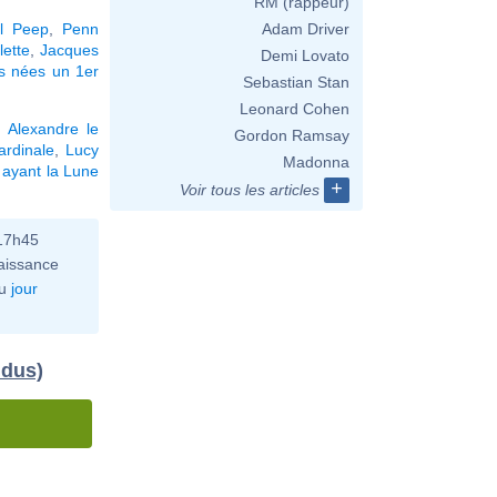
RM (rappeur)
il Peep
,
Penn
Adam Driver
lette
,
Jacques
Demi Lovato
és nées un 1er
Sebastian Stan
Leonard Cohen
,
Alexandre le
Gordon Ramsay
ardinale
,
Lucy
Madonna
 ayant la Lune
+
Voir tous les articles
 17h45
aissance
u
jour
idus)