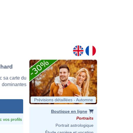
chard
 sa carte du
es dominantes
Prévisions détaillées - Automne
Boutique en ligne
Portraits
c vos profils
Portrait astrologique
Étude carrière et vocation