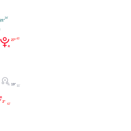
34'
21°
45'
27°
19°
11'
2°
42'