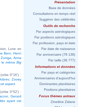
Présentation
Base de données
Consultations en temps réel
Suggérer des célébrités
Outils de recherche
Par aspects astrologiques
Par positions astrologiques
Par profession, pays et date
pion, Lune en
Par date de naissance
ne Bern
,
Henri
Par anniversaire
(78 138)
 Zuniga
,
Anna
Par taille
(36 777)
nt le même
Big
Informations et données
Par pays et catégories
orbe 0°16') :
Anniversaires d'aujourd'hui
Dobrev
,
Zooey
 cet aspect
.
Dominantes planétaires
Positions planétaires
orbe 0°52') :
Focus thèmes astraux
Macron
,
Gerard
ités ayant cet
Zinedine Zidane