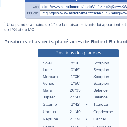
Lien
BBCode
*
Une planète à moins de 1° de la maison suivante lui appartient, et 
de l'AS et du MC
Positions et aspects planétaires de Robert Richar
Positions des planètes
Soleil
8°06'
Scorpion
Lune
0°49'
Scorpion
Mercure
1°05'
Scorpion
Vénus
1°50'
Scorpion
Mars
26°33'
Balance
Jupiter
27°47'
Balance
Saturne
2°42'
Я
Taureau
Uranus
21°40'
Capricorne
Neptune
21°34'
Я
Cancer