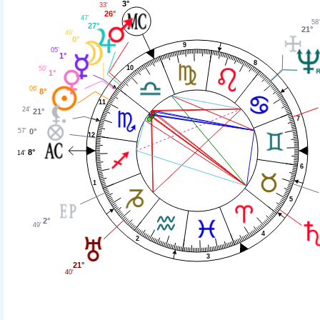
3°
33'
26°
47'
58'
27°
21°
49'
0°
9
05'
1°
8
10
50'
1°
06'
8°
11
24'
21°
7
57'
0°
12
8°
14'
6
1
5
2°
49'
4
2
3
21°
40'