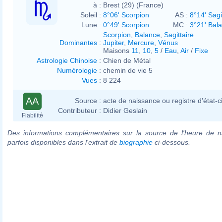
à :
Brest (29) (France)
Soleil :
8°06' Scorpion
AS :
8°14' Sagi
Lune :
0°49' Scorpion
MC :
3°21' Bal
Scorpion
,
Balance
,
Sagittaire
Dominantes
:
Jupiter
,
Mercure
,
Vénus
Maisons
11
,
10
,
5
/
Eau
,
Air
/
Fixe
Astrologie Chinoise
:
Chien de Métal
Numérologie
:
chemin de vie 5
Vues
:
8 224
AA
Source :
acte de naissance ou registre d'état-ci
Contributeur :
Didier Geslain
Fiabilité
Des informations complémentaires sur la source de l'heure de n
parfois disponibles dans l'extrait de
biographie
ci-dessous.