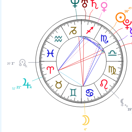
45'
16°
1°
20'
21°
52'
15
4°