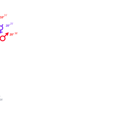
11'
10°
25'
28°
36'
20°
°
26'