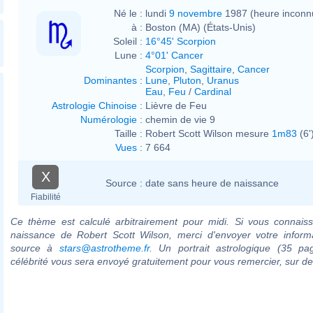
Né le :
lundi
9 novembre
1987 (heure inconn
à :
Boston (MA) (États-Unis)
Soleil :
16°45' Scorpion
Lune :
4°01' Cancer
Scorpion
,
Sagittaire
,
Cancer
Dominantes
:
Lune
,
Pluton
,
Uranus
Eau
,
Feu
/
Cardinal
Astrologie Chinoise
:
Lièvre de Feu
Numérologie
:
chemin de vie 9
Taille :
Robert Scott Wilson mesure
1m83
(6'
Vues
:
7 664
X
Source :
date sans heure de naissance
Fiabilité
Ce thème est calculé arbitrairement pour midi. Si vous connaiss
naissance de Robert Scott Wilson, merci d'envoyer votre inform
source à
stars@astrotheme.fr
. Un portrait astrologique (35 pa
célébrité vous sera envoyé gratuitement pour vous remercier, sur 