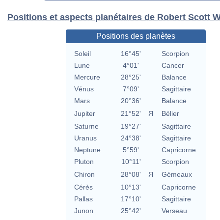
Positions et aspects planétaires de Robert Scott 
Positions des planètes
Soleil
16°45'
Scorpion
Lune
4°01'
Cancer
Mercure
28°25'
Balance
Vénus
7°09'
Sagittaire
Mars
20°36'
Balance
Jupiter
21°52'
Я
Bélier
Saturne
19°27'
Sagittaire
Uranus
24°38'
Sagittaire
Neptune
5°59'
Capricorne
Pluton
10°11'
Scorpion
Chiron
28°08'
Я
Gémeaux
Cérès
10°13'
Capricorne
Pallas
17°10'
Sagittaire
Junon
25°42'
Verseau