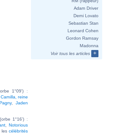
RM (rappeur)
Adam Driver
Demi Lovato
Sebastian Stan
Leonard Cohen
Gordon Ramsay
Madonna
+
Voir tous les articles
orbe 1°09') :
,
Camilla, reine
 Pagny
,
Jaden
orbe 1°16') :
ant
,
Notorious
r les
célébrités