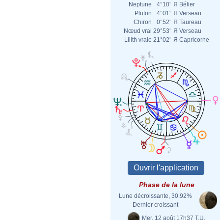
Neptune
4°10'
Я
Bélier
Pluton
4°01'
Я
Verseau
Chiron
0°52'
Я
Taureau
Nœud vrai
29°53'
Я
Verseau
Lilith vraie
21°02'
Я
Capricorne
Phase de la lune
Lune décroissante, 30.92%
Dernier croissant
Mer. 12 août 17h37 T.U.