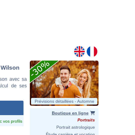
t Wilson
lson avec sa
alcul de ses
Prévisions détaillées - Automne
Boutique en ligne
Portraits
c vos profils
Portrait astrologique
Étude carrière et vocation