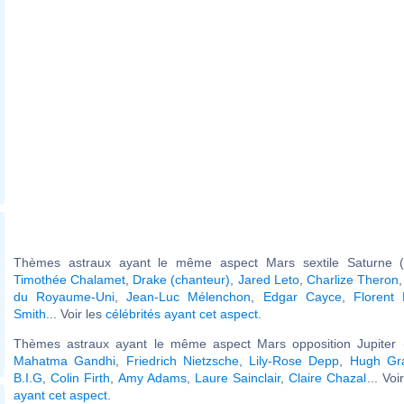
Thèmes astraux ayant le même aspect Mars sextile Saturne (
Timothée Chalamet
,
Drake (chanteur)
,
Jared Leto
,
Charlize Theron
du Royaume-Uni
,
Jean-Luc Mélenchon
,
Edgar Cayce
,
Florent
Smith
... Voir les
célébrités ayant cet aspect
.
Thèmes astraux ayant le même aspect Mars opposition Jupiter (
Mahatma Gandhi
,
Friedrich Nietzsche
,
Lily-Rose Depp
,
Hugh Gr
B.I.G
,
Colin Firth
,
Amy Adams
,
Laure Sainclair
,
Claire Chazal
... Voi
ayant cet aspect
.