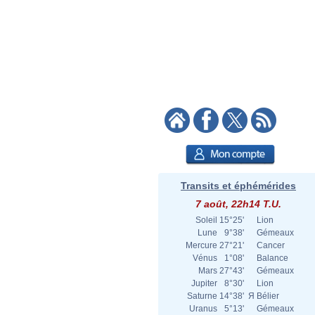
Transits et éphémérides
7 août, 22h14 T.U.
Soleil
15°25'
Lion
Lune
9°38'
Gémeaux
Mercure
27°21'
Cancer
Vénus
1°08'
Balance
Mars
27°43'
Gémeaux
Jupiter
8°30'
Lion
Saturne
14°38'
Я
Bélier
Uranus
5°13'
Gémeaux