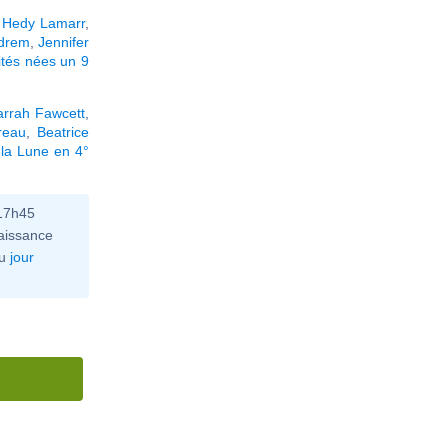
,
Hedy Lamarr
,
drem
,
Jennifer
ités nées un 9
arrah Fawcett
,
reau
,
Beatrice
 la Lune en 4°
 17h45
aissance
u
jour