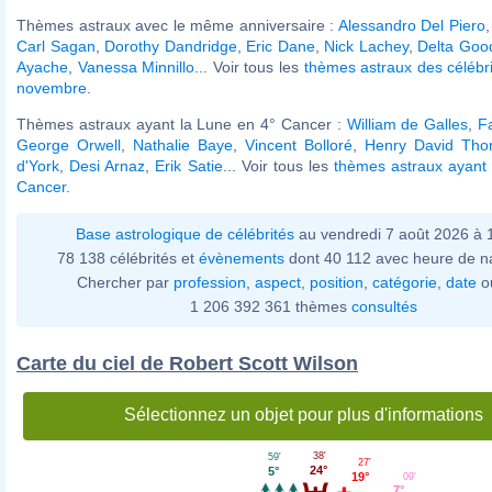
Thèmes astraux avec le même anniversaire :
Alessandro Del Piero
Carl Sagan
,
Dorothy Dandridge
,
Eric Dane
,
Nick Lachey
,
Delta Goo
Ayache
,
Vanessa Minnillo
... Voir tous les
thèmes astraux des célébr
novembre
.
Thèmes astraux ayant la Lune en 4° Cancer :
William de Galles
,
F
George Orwell
,
Nathalie Baye
,
Vincent Bolloré
,
Henry David Tho
d'York
,
Desi Arnaz
,
Erik Satie
... Voir tous les
thèmes astraux ayant
Cancer
.
Base astrologique de célébrités
au vendredi 7 août 2026 à
78 138 célébrités et
évènements
dont 40 112 avec heure de n
Chercher par
profession
,
aspect
,
position
,
catégorie
,
date
o
1 206 392 361 thèmes
consultés
Carte du ciel de Robert Scott Wilson
Sélectionnez un objet pour plus d'informations
38'
59'
27'
24°
5°
19°
09'
7°