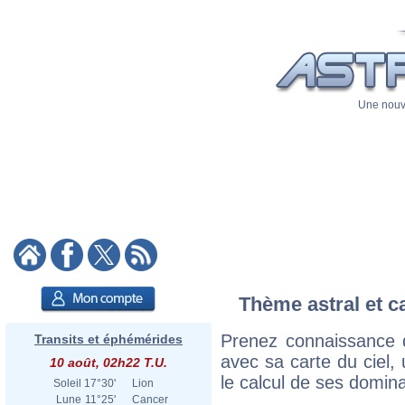
Une nouve
Thème astral et c
Prenez connaissance 
Transits et éphémérides
avec sa carte du ciel, 
10 août, 02h22 T.U.
le calcul de ses domina
Soleil
17°30'
Lion
Lune
11°25'
Cancer