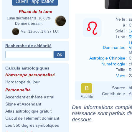
Phase de la lune
Lune décroissante, 10.63%
Né le :
s
Dernier croissant
à :
C
Soleil :
1
Mer. 12 août 17h37 T.U.
Lune :
5
L
Recherche de célébrité
Dominantes
:
V
M
Astrologie Chinoise
:
C
Numérologie
:
c
Calculs astrologiques
Taille :
R
Horoscope personnalisé
Vues
:
2
Horoscope du jour
B
Source :
b
Personnalité
Contributeur :
A
Fiabilité
Ascendant et thème astral
Signe et Ascendant
Des informations complé
Atlas astrologique gratuit
naissance sont parfois di
Calcul de l'élément dominant
dessous.
Les 360 degrés symboliques