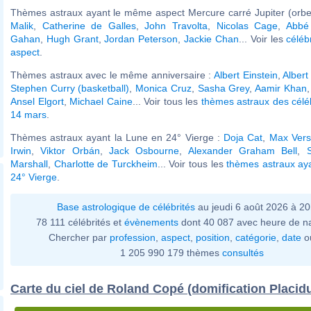
Thèmes astraux ayant le même aspect Mercure carré Jupiter (orbe
Malik
,
Catherine de Galles
,
John Travolta
,
Nicolas Cage
,
Abbé
Gahan
,
Hugh Grant
,
Jordan Peterson
,
Jackie Chan
... Voir les
céléb
aspect
.
Thèmes astraux avec le même anniversaire :
Albert Einstein
,
Albert
Stephen Curry (basketball)
,
Monica Cruz
,
Sasha Grey
,
Aamir Khan
Ansel Elgort
,
Michael Caine
... Voir tous les
thèmes astraux des célé
14 mars
.
Thèmes astraux ayant la Lune en 24° Vierge :
Doja Cat
,
Max Vers
Irwin
,
Viktor Orbán
,
Jack Osbourne
,
Alexander Graham Bell
,
Marshall
,
Charlotte de Turckheim
... Voir tous les
thèmes astraux ay
24° Vierge
.
Base astrologique de célébrités
au jeudi 6 août 2026 à 2
78 111 célébrités et
évènements
dont 40 087 avec heure de n
Chercher par
profession
,
aspect
,
position
,
catégorie
,
date
o
1 205 990 179 thèmes
consultés
Carte du ciel de Roland Copé (domification Placid