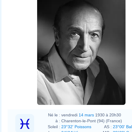
Studio Harcourt
Né le :
vendredi
14 mars
1930 à 20h30
à :
Charenton-le-Pont (94) (France)
Soleil :
23°32' Poissons
AS :
23°00' Ba