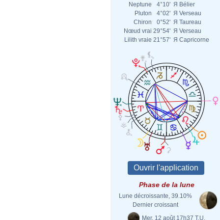
Neptune
4°10'
Я
Bélier
Pluton
4°02'
Я
Verseau
Chiron
0°52'
Я
Taureau
Nœud vrai
29°54'
Я
Verseau
Lilith vraie
21°57'
Я
Capricorne
Phase de la lune
Lune décroissante, 39.10%
Dernier croissant
Mer. 12 août 17h37 T.U.