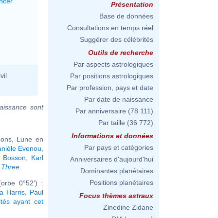
ncer
Présentation
Base de données
Consultations en temps réel
Suggérer des célébrités
Outils de recherche
Par aspects astrologiques
vil
Par positions astrologiques
Par profession, pays et date
Par date de naissance
aissance sont
Par anniversaire
(78 111)
Par taille
(36 772)
Informations et données
sons, Lune en
Par pays et catégories
nièle Evenou
,
d Bosson
,
Karl
Anniversaires d'aujourd'hui
 Three
.
Dominantes planétaires
Positions planétaires
orbe 0°52') :
a Harris
,
Paul
Focus thèmes astraux
ités ayant cet
Zinedine Zidane