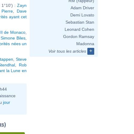
RM (rappeur)
 1°10') :
Zayn
Adam Driver
 Pierre
,
Dave
Demi Lovato
rités ayant cet
Sebastian Stan
Leonard Cohen
 II de Monaco
,
Gordon Ramsay
,
Simone Biles
,
brités nées un
Madonna
+
Voir tous les articles
tappen
,
Steve
Stendhal
,
Rob
ant la Lune en
0h44
aissance
u
jour
us)