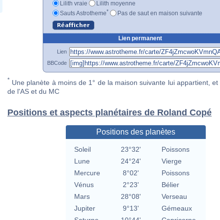
Lilith vraie
Lilith moyenne
*
Sauts Astrotheme
Pas de saut en maison suivante
Lien permanent
Lien
BBCode
*
Une planète à moins de 1° de la maison suivante lui appartient, et 
de l'AS et du MC
Positions et aspects planétaires de Roland Copé
Positions des planètes
Soleil
23°32'
Poissons
Lune
24°24'
Vierge
Mercure
8°02'
Poissons
Vénus
2°23'
Bélier
Mars
28°08'
Verseau
Jupiter
9°13'
Gémeaux