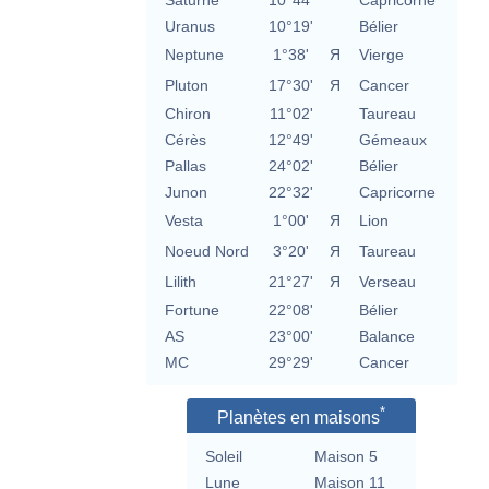
Saturne
10°44'
Capricorne
Uranus
10°19'
Bélier
Neptune
1°38'
Я
Vierge
Pluton
17°30'
Я
Cancer
Chiron
11°02'
Taureau
Cérès
12°49'
Gémeaux
Pallas
24°02'
Bélier
Junon
22°32'
Capricorne
Vesta
1°00'
Я
Lion
Noeud Nord
3°20'
Я
Taureau
Lilith
21°27'
Я
Verseau
Fortune
22°08'
Bélier
AS
23°00'
Balance
MC
29°29'
Cancer
*
Planètes en maisons
Soleil
Maison 5
Lune
Maison 11