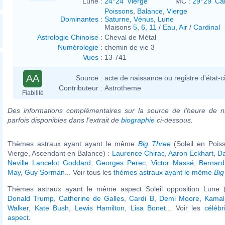
Lune :
24°24' Vierge
MC :
29°29' Ca
Poissons
,
Balance
,
Vierge
Dominantes
:
Saturne
,
Vénus
,
Lune
Maisons
5
,
6
,
11
/
Eau
,
Air
/
Cardinal
Astrologie Chinoise
:
Cheval de Métal
Numérologie
:
chemin de vie 3
Vues
:
13 741
AA
Source :
acte de naissance ou registre d'état-ci
Contributeur :
Astrotheme
Fiabilité
Des informations complémentaires sur la source de l'heure de n
parfois disponibles dans l'extrait de
biographie
ci-dessous.
Thèmes astraux ayant ayant le même
Big Three
(Soleil en Pois
Vierge, Ascendant en Balance) :
Laurence Chirac
,
Aaron Eckhart
,
Da
Neville Lancelot Goddard
,
Georges Perec
,
Victor Massé
,
Bernar
May
,
Guy Sorman
... Voir tous les
thèmes astraux ayant le même
Big
Thèmes astraux ayant le même aspect Soleil opposition Lune (
Donald Trump
,
Catherine de Galles
,
Cardi B
,
Demi Moore
,
Kamal
Walker
,
Kate Bush
,
Lewis Hamilton
,
Lisa Bonet
... Voir les
célébr
aspect
.