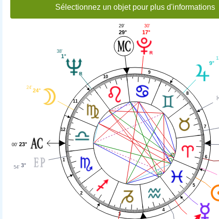
Sélectionnez un objet pour plus d'informations
30'
29'
17°
29°
38'
1°
1
9°
9
10
24'
24°
8
11
7
12
23°
00'
6
1
3°
54'
5
2
4
3