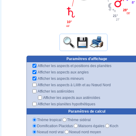
8°
28°
08'
21°
27'
10°
44'
Paramètres d'affichage
Afficher les aspects et positions des planètes
Afficher les aspects aux angles
Afficher les aspects mineurs
Afficher les aspects à Lilith et au Nœud Nord
Afficher les astéroïdes
Afficher les aspects aux astéroïdes
Afficher les planètes hypothétiques
Paramètres de calcul
Thème tropical
Thème sidéral
Domification Placidus
Maisons égales
Koch
Noeud nord vrai
Noeud nord moyen