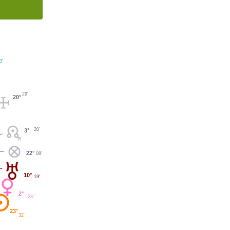
3'
29'
20°
20'
3°
22°
08'
10°
19'
2°
23'
23°
32'