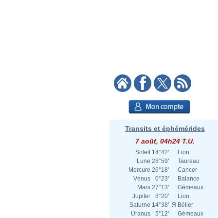
Transits et éphémérides
7 août, 04h24 T.U.
Soleil
14°42'
Lion
Lune
28°59'
Taureau
Mercure
26°18'
Cancer
Vénus
0°23'
Balance
Mars
27°13'
Gémeaux
Jupiter
8°20'
Lion
Saturne
14°38'
Я
Bélier
Uranus
5°12'
Gémeaux