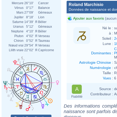
Mercure
26°10'
Cancer
Roland Marchisio
Vénus
0°17'
Balance
Données de naissance et dom
Mars
27°09'
Gémeaux
Jupiter
8°18'
Lion
Ajouter aux favoris
(aucun 
Saturne
14°39'
Я
Bélier
Uranus
5°12'
Gémeaux
Né le :
s
Neptune
4°10'
Я
Bélier
à :
M
Pluton
4°02'
Я
Verseau
Soleil :
2
Chiron
0°52'
Я
Taureau
Lune :
1
Nœud vrai
29°54'
Я
Verseau
C
Lilith vraie
22°02'
Я
Capricorne
Dominantes
:
P
M
Astrologie Chinoise
:
S
Numérologie
:
c
Taille :
R
Vues
:
6
A
Source :
d
Contributeur :
A
Fiabilité
Des informations complé
naissance sont parfois di
dessous.