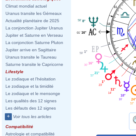
Climat mondial actuel
11
Uranus transite les Gémeaux
Actualité planétaire de 2025
58'
8°
12
La conjonction Jupiter Uranus
16°
01'
Jupiter et Saturne en Verseau
La conjonction Saturne Pluton
1
Jupiter arrive en Sagittaire
1°
59'
Uranus transite le Taureau
16°
Saturne transite le Capricorne
2
30'
Lifestyle
21°
57'
Le zodiaque et l'hésitation
1°
23'
Le zodiaque et la timidité
11°
Le zodiaque et le mensonge
14'
18°
24
16'
Les qualités des 12 signes
57'
Les défauts des 12 signes
+
Voir tous les articles
Compatibilité
Astrologie et compatibilité