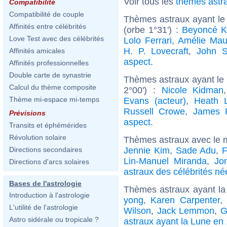
Voir tous les
thèmes astr
Compatibilité
Compatibilité de couple
Thèmes astraux ayant le
Affinités entre célébrités
(orbe 1°31') :
Beyoncé K
Love Test avec des célébrités
Lolo Ferrari
,
Amélie Ma
H. P. Lovecraft
,
John 
Affinités amicales
aspect
.
Affinités professionnelles
Double carte de synastrie
Thèmes astraux ayant le
Calcul du thème composite
2°00') :
Nicole Kidman
Thème mi-espace mi-temps
Evans (acteur)
,
Heath 
Russell Crowe
,
James 
Prévisions
aspect
.
Transits et éphémérides
Révolution solaire
Thèmes astraux avec le 
Jennie Kim
,
Sade Adu
,
F
Directions secondaires
Lin-Manuel Miranda
,
Jo
Directions d'arcs solaires
astraux des célébrités né
Bases de l'astrologie
Thèmes astraux ayant la
Introduction à l'astrologie
yong
,
Karen Carpenter
,
L'utilité de l'astrologie
Wilson
,
Jack Lemmon
,
G
Astro sidérale ou tropicale ?
astraux ayant la Lune en 