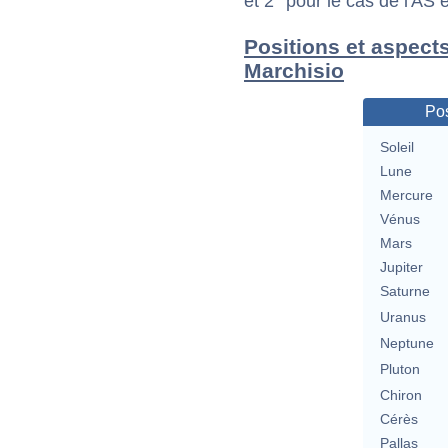
et 2° pour le cas de l'AS
Positions et aspect
Marchisio
Pos
Soleil
Lune
Mercure
Vénus
Mars
Jupiter
Saturne
Uranus
Neptune
Pluton
Chiron
Cérès
Pallas