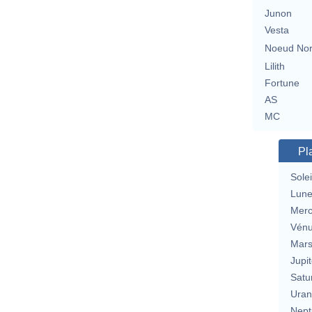
Junon
Vesta
Noeud No
Lilith
Fortune
AS
MC
Pl
Solei
Lun
Merc
Vén
Mar
Jupit
Satu
Uran
Nept