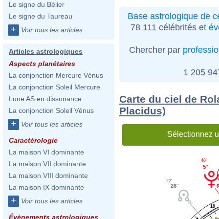
Le signe du Bélier
Base astrologique de cé
Le signe du Taureau
78 111 célébrités et
év
+
Voir tous les articles
Chercher par
professi
Articles astrologiques
Aspects planétaires
1 205 9
La conjonction Mercure Vénus
La conjonction Soleil Mercure
Carte du ciel de Ro
Lune AS en dissonance
Placidus)
La conjonction Soleil Vénus
+
Voir tous les articles
Sélectionnez u
Caractérologie
La maison VI dominante
48'
La maison VII dominante
5°
La maison VIII dominante
22'
26°
La maison IX dominante
+
Voir tous les articles
10
Évènements astrologiques