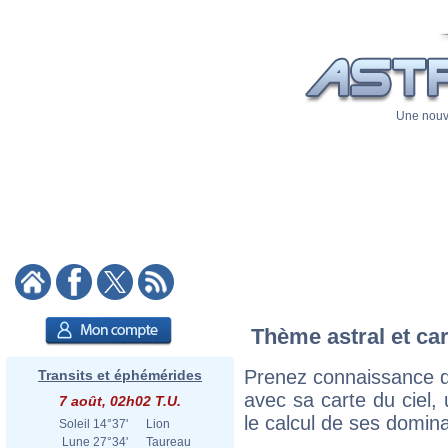
Une nouve
Thème astral et car
Prenez connaissance d
Transits et éphémérides
avec sa carte du ciel, 
7 août, 02h02 T.U.
le calcul de ses domina
Soleil
14°37'
Lion
Lune
27°34'
Taureau