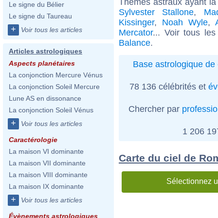
Thèmes astraux ayant la
Le signe du Bélier
Sylvester Stallone
,
Ma
Le signe du Taureau
Kissinger
,
Noah Wyle
,
+
Voir tous les articles
Mercator
... Voir tous le
Balance
.
Articles astrologiques
Base astrologique de 
Aspects planétaires
La conjonction Mercure Vénus
78 136 célébrités et
év
La conjonction Soleil Mercure
Lune AS en dissonance
Chercher par
professi
La conjonction Soleil Vénus
+
Voir tous les articles
1 206 1
Caractérologie
La maison VI dominante
Carte du ciel de Ro
La maison VII dominante
La maison VIII dominante
Sélectionnez u
La maison IX dominante
+
Voir tous les articles
Évènements astrologiques