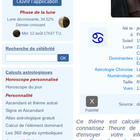
Phase de la lune
Lune décroissante, 34.52%
Dernier croissant
Né le :
j
Mer. 12 août 17h37 T.U.
à :
P
Soleil :
1
Lune :
2
Recherche de célébrité
C
Dominantes
:
L
E
Astrologie Chinoise
:
L
Calculs astrologiques
Numérologie
:
c
Horoscope personnalisé
Taille :
R
Horoscope du jour
Vues
:
1
Personnalité
X
Ascendant et thème astral
Source :
d
Signe et Ascendant
Fiabilité
Atlas astrologique gratuit
Ce thème est calculé 
Calcul de l'élément dominant
connaissez l'heure de
Les 360 degrés symboliques
d'envoyer votre i