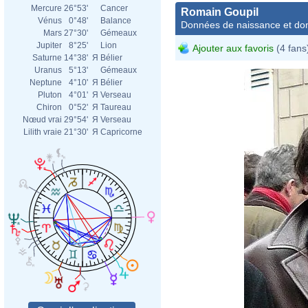
Mercure
26°53'
Cancer
Romain Goupil
Vénus
0°48'
Balance
Données de naissance et dom
Mars
27°30'
Gémeaux
Jupiter
8°25'
Lion
Ajouter aux favoris
(4 fans
Saturne
14°38'
Я
Bélier
Uranus
5°13'
Gémeaux
Neptune
4°10'
Я
Bélier
Pluton
4°01'
Я
Verseau
Chiron
0°52'
Я
Taureau
Nœud vrai
29°54'
Я
Verseau
Lilith vraie
21°30'
Я
Capricorne