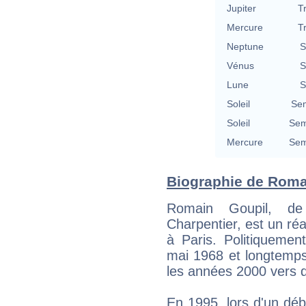
Jupiter
T
Mercure
T
Neptune
S
Vénus
S
Lune
S
Soleil
Se
Soleil
Sem
Mercure
Sem
Biographie de Romai
Romain Goupil, de
Charpentier, est un réal
à Paris. Politiquemen
mai 1968 et longtemps m
les années 2000 vers d
En 1995, lors d'un déba