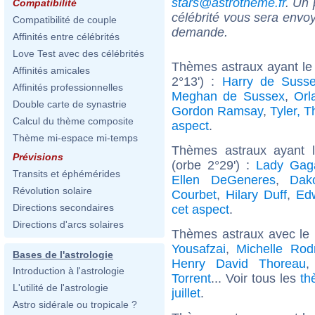
stars@astrotheme.fr
. Un 
Compatibilité
célébrité vous sera envoy
Compatibilité de couple
demande.
Affinités entre célébrités
Love Test avec des célébrités
Thèmes astraux ayant le
Affinités amicales
2°13') :
Harry de Suss
Affinités professionnelles
Meghan de Sussex
,
Orl
Double carte de synastrie
Gordon Ramsay
,
Tyler, T
Calcul du thème composite
aspect
.
Thème mi-espace mi-temps
Thèmes astraux ayant 
Prévisions
(orbe 2°29') :
Lady Gag
Transits et éphémérides
Ellen DeGeneres
,
Dak
Révolution solaire
Courbet
,
Hilary Duff
,
Ed
Directions secondaires
cet aspect
.
Directions d'arcs solaires
Thèmes astraux avec le
Yousafzai
,
Michelle Rod
Bases de l'astrologie
Henry David Thoreau
Introduction à l'astrologie
Torrent
... Voir tous les
th
L'utilité de l'astrologie
juillet
.
Astro sidérale ou tropicale ?