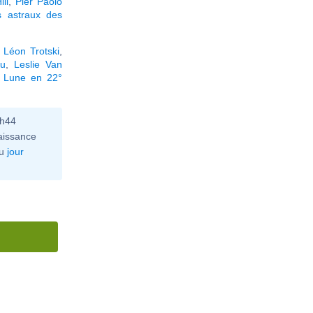
ll
,
Pier Paolo
 astraux des
,
Léon Trotski
,
au
,
Leslie Van
a Lune en 22°
0h44
aissance
u
jour