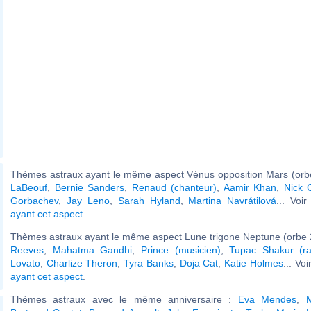
Thèmes astraux ayant le même aspect Vénus opposition Mars (orbe
LaBeouf
,
Bernie Sanders
,
Renaud (chanteur)
,
Aamir Khan
,
Nick 
Gorbachev
,
Jay Leno
,
Sarah Hyland
,
Martina Navrátilová
... Voi
ayant cet aspect
.
Thèmes astraux ayant le même aspect Lune trigone Neptune (orbe 
Reeves
,
Mahatma Gandhi
,
Prince (musicien)
,
Tupac Shakur (ra
Lovato
,
Charlize Theron
,
Tyra Banks
,
Doja Cat
,
Katie Holmes
... Voi
ayant cet aspect
.
Thèmes astraux avec le même anniversaire :
Eva Mendes
,