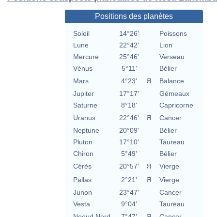
Positions des planètes
Soleil
14°26'
Poissons
Lune
22°42'
Lion
Mercure
25°46'
Verseau
Vénus
5°11'
Bélier
Mars
4°23'
Я
Balance
Jupiter
17°17'
Gémeaux
Saturne
8°18'
Capricorne
Uranus
22°46'
Я
Cancer
Neptune
20°09'
Bélier
Pluton
17°10'
Taureau
Chiron
5°49'
Bélier
Cérès
20°57'
Я
Vierge
Pallas
2°21'
Я
Vierge
Junon
23°47'
Cancer
Vesta
9°04'
Taureau
Noeud Nord
7°47'
Я
Cancer