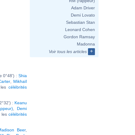
RM (rappeur)
Adam Driver
Demi Lovato
Sebastian Stan
Leonard Cohen
Gordon Ramsay
Madonna
+
Voir tous les articles
 0°48') :
Shia
Carter
,
Mikhaïl
r les
célébrités
2°32') :
Keanu
ppeur)
,
Demi
r les
célébrités
Madison Beer
,