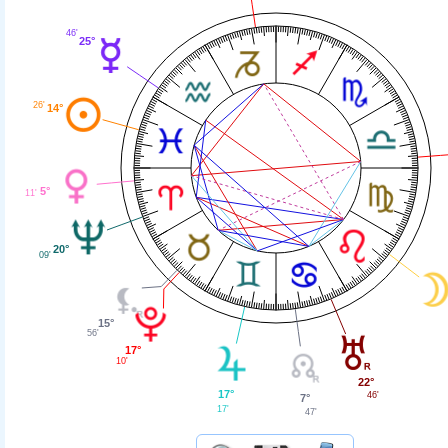
46'
25°
26'
14°
5°
11'
20°
09'
15°
56'
17°
10'
22°
17°
46'
7°
17'
47'