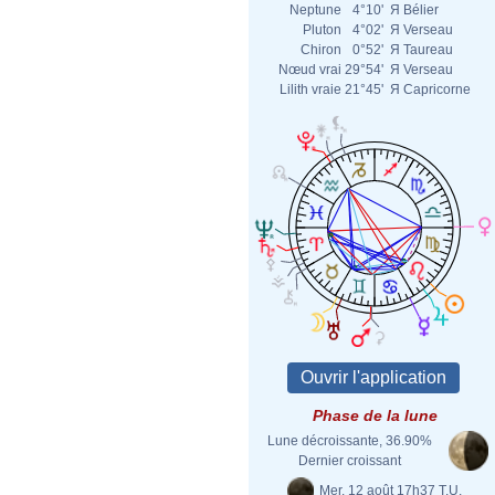
Neptune
4°10'
Я
Bélier
Pluton
4°02'
Я
Verseau
Chiron
0°52'
Я
Taureau
Nœud vrai
29°54'
Я
Verseau
Lilith vraie
21°45'
Я
Capricorne
Phase de la lune
Lune décroissante, 36.90%
Dernier croissant
Mer. 12 août 17h37 T.U.