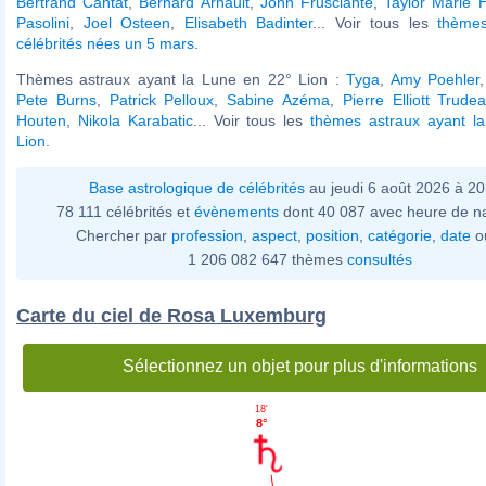
Bertrand Cantat
,
Bernard Arnault
,
John Frusciante
,
Taylor Marie Hi
Pasolini
,
Joel Osteen
,
Elisabeth Badinter
... Voir tous les
thèmes
célébrités nées un 5 mars
.
Thèmes astraux ayant la Lune en 22° Lion :
Tyga
,
Amy Poehler
Pete Burns
,
Patrick Pelloux
,
Sabine Azéma
,
Pierre Elliott Trude
Houten
,
Nikola Karabatic
... Voir tous les
thèmes astraux ayant l
Lion
.
Base astrologique de célébrités
au jeudi 6 août 2026 à 2
78 111 célébrités et
évènements
dont 40 087 avec heure de n
Chercher par
profession
,
aspect
,
position
,
catégorie
,
date
o
1 206 082 647 thèmes
consultés
Carte du ciel de Rosa Luxemburg
Sélectionnez un objet pour plus d'informations
18'
8°