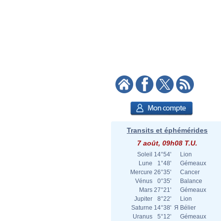
Transits et éphémérides
7 août, 09h08 T.U.
Soleil
14°54'
Lion
Lune
1°48'
Gémeaux
Mercure
26°35'
Cancer
Vénus
0°35'
Balance
Mars
27°21'
Gémeaux
Jupiter
8°22'
Lion
Saturne
14°38'
Я
Bélier
Uranus
5°12'
Gémeaux