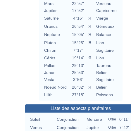
Mars
22°57'
Verseau
Jupiter
17°52'
Capricorne
Saturne
4°16'
Я
Vierge
Uranus
26°54'
Я
Gémeaux
Neptune
15°05'
Я
Balance
Pluton
15°25'
Я
Lion
Chiron
7°17'
Sagittaire
Cérès
19°14'
Я
Lion
Pallas
29°13'
Taureau
Junon
25°53'
Bélier
Vesta
3°56'
Sagittaire
Noeud Nord
28°32'
Я
Bélier
Lilith
27°18'
Poissons
Liste des aspects planétaires
Soleil
Conjonction
Mercure
0°11'
Orbe
Vénus
Conjonction
Jupiter
7°42'
Orbe