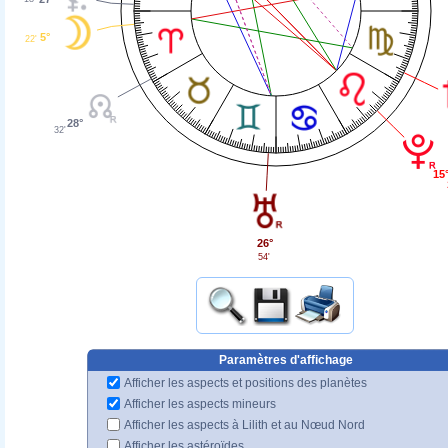
5°
22'
28°
32'
15
26°
54'
Paramètres d'affichage
Afficher les aspects et positions des planètes
Afficher les aspects mineurs
Afficher les aspects à Lilith et au Nœud Nord
Afficher les astéroïdes