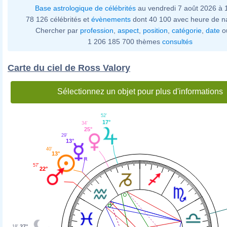
Base astrologique de célébrités
au vendredi 7 août 2026 à
78 126 célébrités et
évènements
dont 40 100 avec heure de n
Chercher par
profession
,
aspect
,
position
,
catégorie
,
date
o
1 206 185 700 thèmes
consultés
Carte du ciel de Ross Valory
Sélectionnez un objet pour plus d'informations
52'
17°
34'
25°
29'
13°
40'
13°
57'
22°
27°
18'