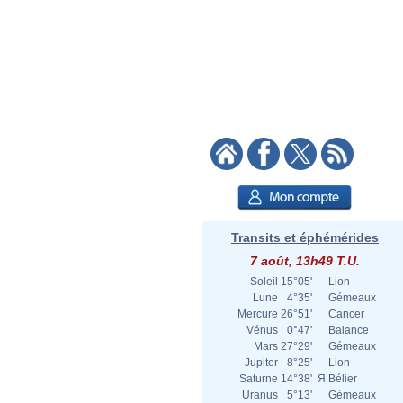
Transits et éphémérides
7 août, 13h49 T.U.
Soleil
15°05'
Lion
Lune
4°35'
Gémeaux
Mercure
26°51'
Cancer
Vénus
0°47'
Balance
Mars
27°29'
Gémeaux
Jupiter
8°25'
Lion
Saturne
14°38'
Я
Bélier
Uranus
5°13'
Gémeaux