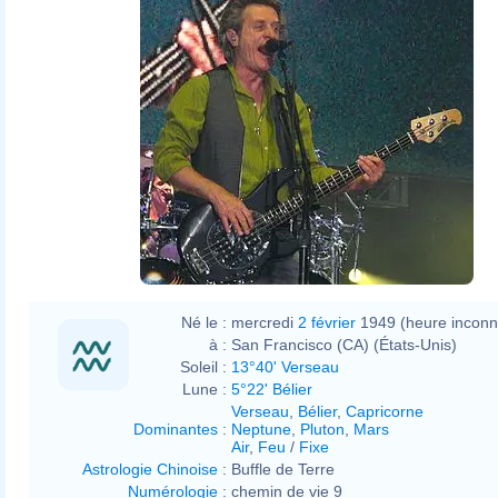
Né le :
mercredi
2 février
1949 (heure inconn
à :
San Francisco (CA) (États-Unis)
Soleil :
13°40' Verseau
Lune :
5°22' Bélier
Verseau
,
Bélier
,
Capricorne
Dominantes
:
Neptune
,
Pluton
,
Mars
Air
,
Feu
/
Fixe
Astrologie Chinoise
:
Buffle de Terre
Numérologie
:
chemin de vie 9