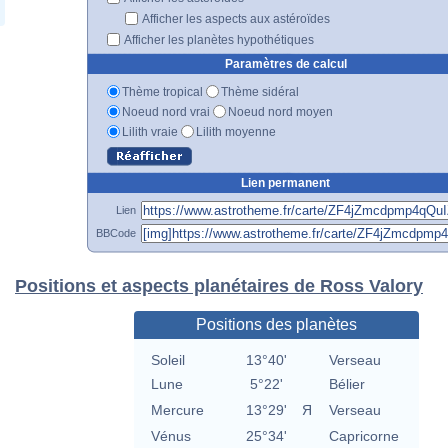
Afficher les aspects aux astéroïdes
Afficher les planètes hypothétiques
Paramètres de calcul
Thème tropical
Thème sidéral
Noeud nord vrai
Noeud nord moyen
Lilith vraie
Lilith moyenne
Lien permanent
Lien
BBCode
Positions et aspects planétaires de Ross Valory
Positions des planètes
Soleil
13°40'
Verseau
Lune
5°22'
Bélier
Mercure
13°29'
Я
Verseau
Vénus
25°34'
Capricorne