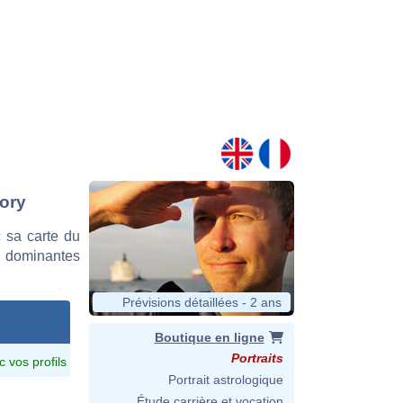
lory
 sa carte du
es dominantes
Prévisions détaillées - 2 ans
Boutique en ligne
Portraits
c vos profils
Portrait astrologique
Étude carrière et vocation