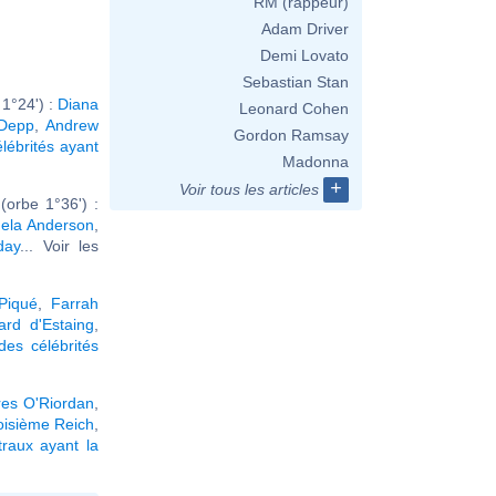
RM (rappeur)
Adam Driver
Demi Lovato
Sebastian Stan
1°24') :
Diana
Leonard Cohen
 Depp
,
Andrew
Gordon Ramsay
élébrités ayant
Madonna
+
Voir tous les articles
orbe 1°36') :
ela Anderson
,
day
... Voir les
Piqué
,
Farrah
ard d'Estaing
,
es célébrités
res O'Riordan
,
oisième Reich
,
raux ayant la