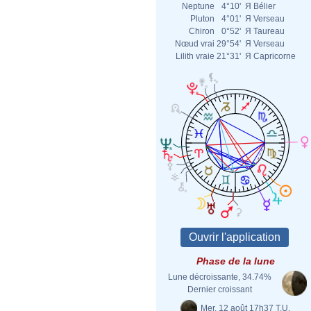
Neptune
4°10'
Я
Bélier
Pluton
4°01'
Я
Verseau
Chiron
0°52'
Я
Taureau
Nœud vrai
29°54'
Я
Verseau
Lilith vraie
21°31'
Я
Capricorne
Phase de la lune
Lune décroissante, 34.74%
Dernier croissant
Mer. 12 août 17h37 T.U.