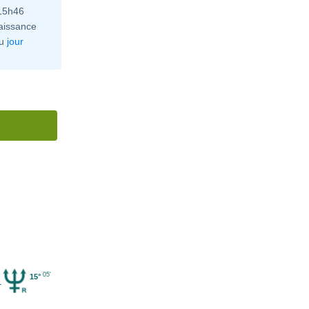
 15h46
aissance
u
jour
05'
15°