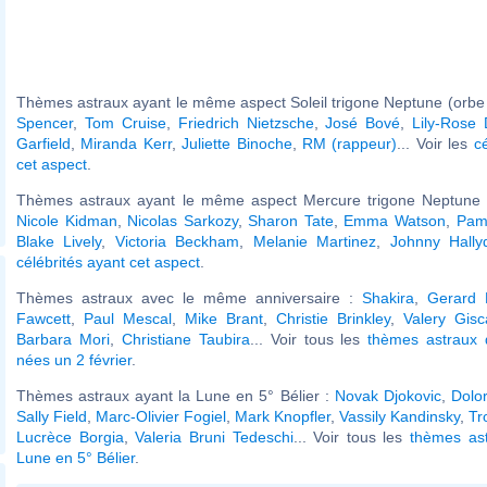
Thèmes astraux ayant le même aspect Soleil trigone Neptune (orbe 
Spencer
,
Tom Cruise
,
Friedrich Nietzsche
,
José Bové
,
Lily-Rose
Garfield
,
Miranda Kerr
,
Juliette Binoche
,
RM (rappeur)
... Voir les
c
cet aspect
.
Thèmes astraux ayant le même aspect Mercure trigone Neptune (
Nicole Kidman
,
Nicolas Sarkozy
,
Sharon Tate
,
Emma Watson
,
Pam
Blake Lively
,
Victoria Beckham
,
Melanie Martinez
,
Johnny Hally
célébrités ayant cet aspect
.
Thèmes astraux avec le même anniversaire :
Shakira
,
Gerard 
Fawcett
,
Paul Mescal
,
Mike Brant
,
Christie Brinkley
,
Valery Gisc
Barbara Mori
,
Christiane Taubira
... Voir tous les
thèmes astraux d
nées un 2 février
.
Thèmes astraux ayant la Lune en 5° Bélier :
Novak Djokovic
,
Dolo
Sally Field
,
Marc-Olivier Fogiel
,
Mark Knopfler
,
Vassily Kandinsky
,
Tr
Lucrèce Borgia
,
Valeria Bruni Tedeschi
... Voir tous les
thèmes ast
Lune en 5° Bélier
.