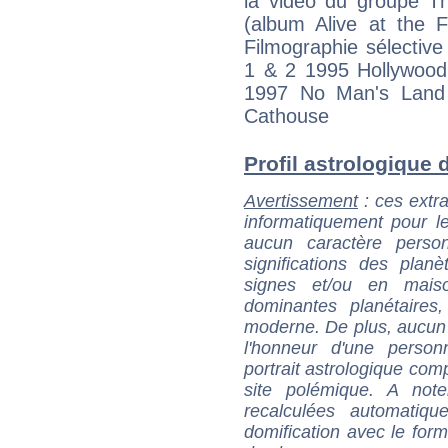
la vidéo du groupe T
(album Alive at the F
Filmographie sélectiv
1 & 2 1995 Hollywoo
1997 No Man's Lan
Cathouse
Profil astrologique d
Avertissement
: ces extra
informatiquement pour le
aucun caractère perso
significations des pla
signes et/ou en maiso
dominantes planétaires,
moderne. De plus, aucun a
l'honneur d'une personn
portrait astrologique com
site polémique. A note
recalculées automatiq
domification avec le form