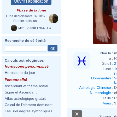
en.w
Phase de la lune
Lune décroissante, 37.18%
Dernier croissant
Roxa
Mer. 12 août 17h37 T.U.
Recherche de célébrité
Née le :
m
à :
R
Calculs astrologiques
Soleil :
2
Horoscope personnalisé
Lune :
1
Horoscope du jour
P
Dominantes
:
V
Personnalité
E
Ascendant et thème astral
Astrologie Chinoise
:
D
Signe et Ascendant
Numérologie
:
c
Taille :
R
Atlas astrologique gratuit
Vues
:
9
Calcul de l'élément dominant
Les 360 degrés symboliques
X
Source :
d