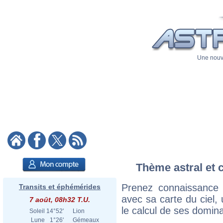
Une nouve
Thème astral et 
Prenez connaissance
Transits et éphémérides
avec sa carte du ciel, 
7 août, 08h32 T.U.
le calcul de ses domina
Soleil
14°52'
Lion
Lune
1°26'
Gémeaux