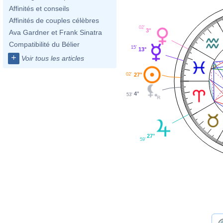
Affinités et conseils
Affinités de couples célèbres
02'
3°
Ava Gardner et Frank Sinatra
Compatibilité du Bélier
15'
13°
+
Voir tous les articles
27°
02'
4°
53'
27°
59'