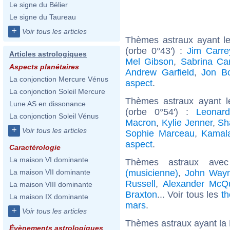
Le signe du Bélier
Le signe du Taureau
+
Voir tous les articles
Thèmes astraux ayant l
(orbe 0°43') :
Jim Carre
Articles astrologiques
Mel Gibson
,
Sabrina Ca
Aspects planétaires
Andrew Garfield
,
Jon B
La conjonction Mercure Vénus
aspect
.
La conjonction Soleil Mercure
Thèmes astraux ayant l
Lune AS en dissonance
(orbe 0°54') :
Leonard
La conjonction Soleil Vénus
Macron
,
Kylie Jenner
,
Sh
+
Voir tous les articles
Sophie Marceau
,
Kamala
aspect
.
Caractérologie
La maison VI dominante
Thèmes astraux ave
(musicienne)
,
John Way
La maison VII dominante
Russell
,
Alexander McQ
La maison VIII dominante
Braxton
... Voir tous les
th
La maison IX dominante
mars
.
+
Voir tous les articles
Thèmes astraux ayant la
Évènements astrologiques