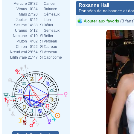
Mercure
26°32'
Cancer
Roxanne Hall
Vénus
0°34'
Balance
Données de naissance et dom
Mars
27°20'
Gémeaux
Jupiter
8°22'
Lion
Ajouter aux favoris
(3 fans
Saturne
14°38'
Я
Bélier
Uranus
5°12'
Gémeaux
Neptune
4°10'
Я
Bélier
Pluton
4°02'
Я
Verseau
Chiron
0°52'
Я
Taureau
Nœud vrai
29°54'
Я
Verseau
Lilith vraie
21°47'
Я
Capricorne
Roxa