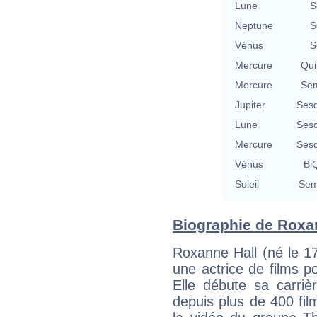
Lune
S
Neptune
S
Vénus
S
Mercure
Qui
Mercure
Sem
Jupiter
Sesq
Lune
Sesq
Mercure
Sesq
Vénus
BiQ
Soleil
Sem
Biographie de Roxann
Roxanne Hall (né le 1
une actrice de films p
Elle débute sa carriè
depuis plus de 400 fi