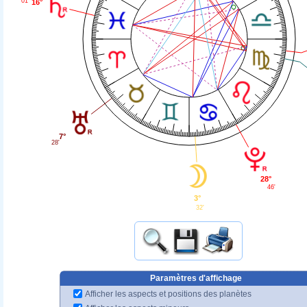
01'
16°
7°
28'
28°
46'
3°
32'
Paramètres d'affichage
Afficher les aspects et positions des planètes