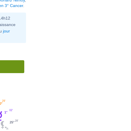
en 3° Cancer
.
 14h12
aissance
u
jour
29'
0°
02'
1°
28'
25°