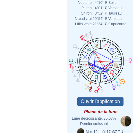
Neptune
4°10'
Я
Bélier
Pluton
4°01'
Я
Verseau
Chiron
0°52'
Я
Taureau
Nœud vrai
29°54'
Я
Verseau
Lilith vraie
21°34'
Я
Capricorne
Phase de la lune
Lune décroissante, 35.07%
Dernier croissant
Mer. 12 août 17h37 T.U.