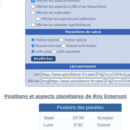
Afficher les aspects mineurs
Afficher les aspects à Lilith et au Nœud Nord
Afficher les astéroïdes
Afficher les aspects aux astéroïdes
Afficher les planètes hypothétiques
Paramètres de calcul
Thème tropical
Thème sidéral
Noeud nord vrai
Noeud nord moyen
Lilith vraie
Lilith moyenne
Lien permanent
Lien
BBCode
Positions et aspects planétaires de Roy Emerson
Positions des planètes
Soleil
10°29'
Scorpion
Lune
3°32'
Cancer