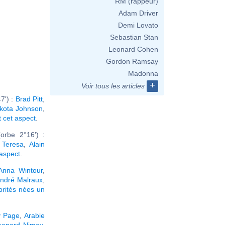
RM (rappeur)
Adam Driver
Demi Lovato
Sebastian Stan
Leonard Cohen
Gordon Ramsay
Madonna
+
Voir tous les articles
7') :
Brad Pitt
,
kota Johnson
,
t cet aspect
.
orbe 2°16') :
 Teresa
,
Alain
 aspect
.
Anna Wintour
,
ndré Malraux
,
brités nées un
 Page
,
Arabie
eonard Nimoy
,