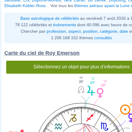
Elisabeth Kübler-Ross
... Voir tous les
thèmes astraux ayant la Lune 
Base astrologique de célébrités
au vendredi 7 août 2026 à
78 122 célébrités et
évènements
dont 40 096 avec heure de n
Chercher par
profession
,
aspect
,
position
,
catégorie
,
date
o
1 206 168 152 thèmes
consultés
Carte du ciel de Roy Emerson
Sélectionnez un objet pour plus d'informations
08'
51'
25°
18'
23°
13°
1