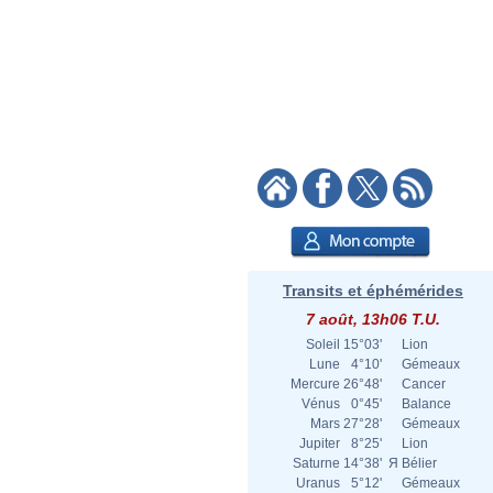
Transits et éphémérides
7 août, 13h06 T.U.
Soleil
15°03'
Lion
Lune
4°10'
Gémeaux
Mercure
26°48'
Cancer
Vénus
0°45'
Balance
Mars
27°28'
Gémeaux
Jupiter
8°25'
Lion
Saturne
14°38'
Я
Bélier
Uranus
5°12'
Gémeaux