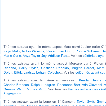
Thèmes astraux ayant le même aspect Mars carré Jupiter (orbe 0°4
Zayn Malik
,
Robin Williams
,
Vincent van Gogh
,
Robbie Williams
,
Da
Marie Curie
,
Anya Taylor-Joy
,
Addison Rae
... Voir les
célébrités ayan
Thèmes astraux ayant le même aspect Mercure carré Pluton (
Rihanna
,
Harry Styles
,
Cristiano Ronaldo
,
Brigitte Bardot
,
Mère
Delon
,
Björk
,
Lindsay Lohan
,
Coluche
... Voir les
célébrités ayant cet
Thèmes astraux avec le même anniversaire :
Kendall Jenner
,
Charles Bronson
,
Dolph Lundgren
,
Roseanne Barr
,
Aria Giovanni
,
A
Gemma Ward
,
Monica Vitti
... Voir tous les
thèmes astraux des célé
3 novembre
.
Thèmes astraux ayant la Lune en 3° Cancer :
Taylor Swift
,
Jimmy
saoudite
,
Éric Dupond-Moretti
,
Nick Carter
,
Bo Derek
,
Doyoung
,
L