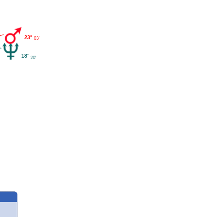
23°
03'
18°
20'