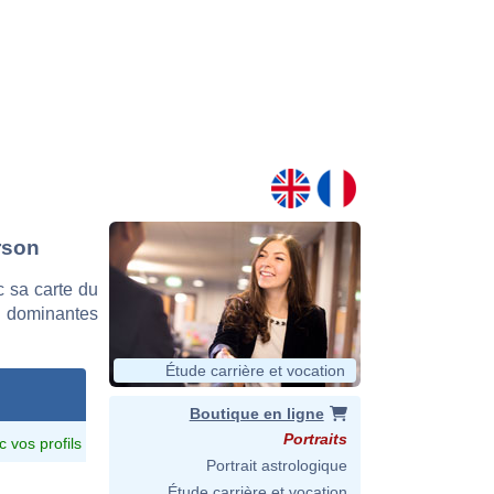
rson
 sa carte du
es dominantes
Étude carrière et vocation
Boutique en ligne
Portraits
c vos profils
Portrait astrologique
Étude carrière et vocation