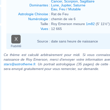
Cancer
,
Scorpion
,
Sagittaire
Dominantes
:
Lune
,
Jupiter
,
Saturne
Eau
,
Feu
/
Mutable
Astrologie Chinoise
:
Rat de Feu
Numérologie
:
chemin de vie 6
Taille :
Roy Emerson mesure
1m82
(5' 11½")
Vues
:
12 665
X
Source :
date sans heure de naissance
Fiabilité
Ce thème est calculé arbitrairement pour midi. Si vous connaiss
naissance de Roy Emerson, merci d'envoyer votre information ave
stars@astrotheme.fr
. Un portrait astrologique (35 pages) de cette 
sera envoyé gratuitement pour vous remercier, sur demande.