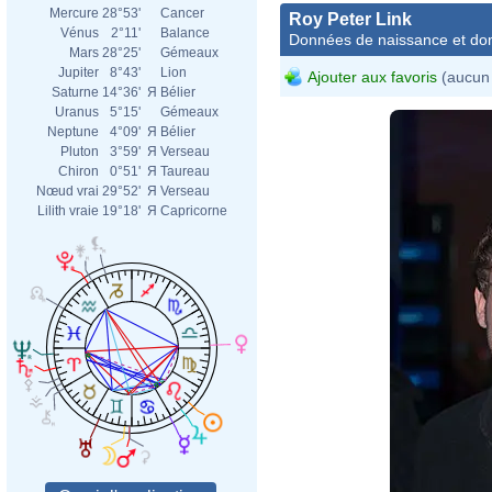
Mercure
28°53'
Cancer
Roy Peter Link
Vénus
2°11'
Balance
Données de naissance et dom
Mars
28°25'
Gémeaux
Jupiter
8°43'
Lion
Ajouter aux favoris
(aucun 
Saturne
14°36'
Я
Bélier
Uranus
5°15'
Gémeaux
Neptune
4°09'
Я
Bélier
Pluton
3°59'
Я
Verseau
Chiron
0°51'
Я
Taureau
Nœud vrai
29°52'
Я
Verseau
Lilith vraie
19°18'
Я
Capricorne