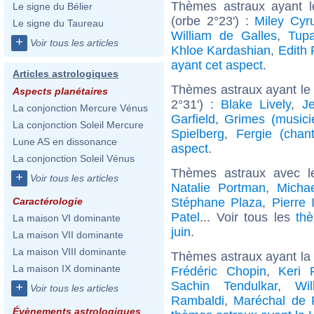
Thèmes astraux ayant 
Le signe du Bélier
(orbe 2°23') :
Miley Cyr
Le signe du Taureau
William de Galles
,
Tupa
+
Voir tous les articles
Khloe Kardashian
,
Edith 
ayant cet aspect
.
Articles astrologiques
Thèmes astraux ayant le
Aspects planétaires
2°31') :
Blake Lively
,
J
La conjonction Mercure Vénus
Garfield
,
Grimes (musici
La conjonction Soleil Mercure
Spielberg
,
Fergie (chan
Lune AS en dissonance
aspect
.
La conjonction Soleil Vénus
Thèmes astraux avec l
+
Voir tous les articles
Natalie Portman
,
Micha
Stéphane Plaza
,
Pierre 
Caractérologie
Patel
... Voir tous les
th
La maison VI dominante
juin
.
La maison VII dominante
La maison VIII dominante
Thèmes astraux ayant la
La maison IX dominante
Frédéric Chopin
,
Keri 
Sachin Tendulkar
,
Wi
+
Voir tous les articles
Rambaldi
,
Maréchal de 
Évènements astrologiques