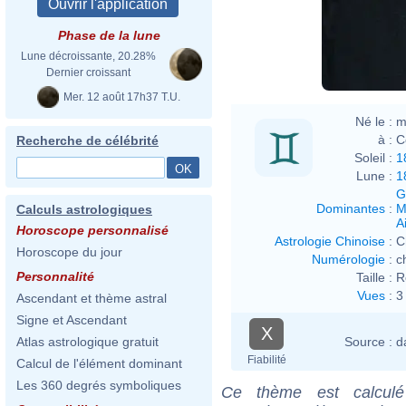
Phase de la lune
Lune décroissante, 20.28%
Dernier croissant
Mer. 12 août 17h37 T.U.
Né le :
m
à :
C
Recherche de célébrité
Soleil :
1
Lune :
1
G
Dominantes
:
M
Calculs astrologiques
Ai
Horoscope personnalisé
Astrologie Chinoise
:
C
Horoscope du jour
Numérologie
:
c
Personnalité
Taille :
R
Vues
:
3
Ascendant et thème astral
Signe et Ascendant
X
Source :
d
Atlas astrologique gratuit
Fiabilité
Calcul de l'élément dominant
Les 360 degrés symboliques
Ce thème est calculé 