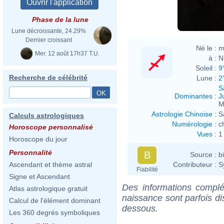
Phase de la lune
Lune décroissante, 24.29%
Dernier croissant
Né le :
m
Mer. 12 août 17h37 T.U.
à :
N
Soleil :
9
Recherche de célébrité
Lune :
2
S
Dominantes
:
J
M
Astrologie Chinoise
:
S
Calculs astrologiques
Numérologie
:
c
Horoscope personnalisé
Vues
:
1
Horoscope du jour
Personnalité
B
Source :
b
Contributeur :
S
Ascendant et thème astral
Fiabilité
Signe et Ascendant
Des informations complé
Atlas astrologique gratuit
naissance sont parfois di
Calcul de l'élément dominant
dessous.
Les 360 degrés symboliques