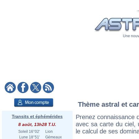
Une nouve
Thème astral et car
Prenez connaissance d
Transits et éphémérides
avec sa carte du ciel, 
8 août, 13h28 T.U.
le calcul de ses domina
Soleil
16°02'
Lion
Lune
18°51'
Gémeaux