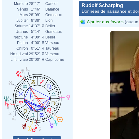
Mercure
28°17'
Cancer
Rudolf Scharping
Vénus
1°46'
Balance
Données de naissance et dom
Mars
28°09'
Gémeaux
Jupiter
8°38'
Lion
Ajouter aux favoris
(aucun 
Saturne
14°37'
Я
Bélier
Uranus
5°14'
Gémeaux
Neptune
4°09'
Я
Bélier
Pluton
4°00'
Я
Verseau
Chiron
0°51'
Я
Taureau
Nœud vrai
29°52'
Я
Verseau
Lilith vraie
20°00'
Я
Capricorne