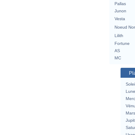
Pallas
Junon
Vesta
Noeud No
Lilith
Fortune
AS
MC
Pl
Solei
Lun
Merc
Vén
Mar
Jupit
Satu
Uran