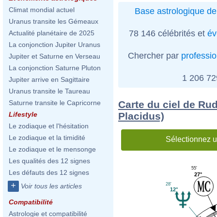
Climat mondial actuel
Base astrologique de
Uranus transite les Gémeaux
78 146 célébrités et
év
Actualité planétaire de 2025
La conjonction Jupiter Uranus
Chercher par
professi
Jupiter et Saturne en Verseau
La conjonction Saturne Pluton
1 206 7
Jupiter arrive en Sagittaire
Uranus transite le Taureau
Carte du ciel de Ru
Saturne transite le Capricorne
Placidus)
Lifestyle
Le zodiaque et l'hésitation
Le zodiaque et la timidité
Sélectionnez u
Le zodiaque et le mensonge
Les qualités des 12 signes
55'
Les défauts des 12 signes
27°
+
28'
Voir tous les articles
12°
Compatibilité
Astrologie et compatibilité