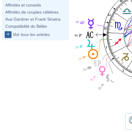
10
Affinités et conseils
Affinités de couples célèbres
11
Ava Gardner et Frank Sinatra
15'
22°
Compatibilité du Bélier
12
+
Voir tous les articles
2°
54'
8°
33'
1
9°
14'
28°
15'
2
1°
59'
7°
20'