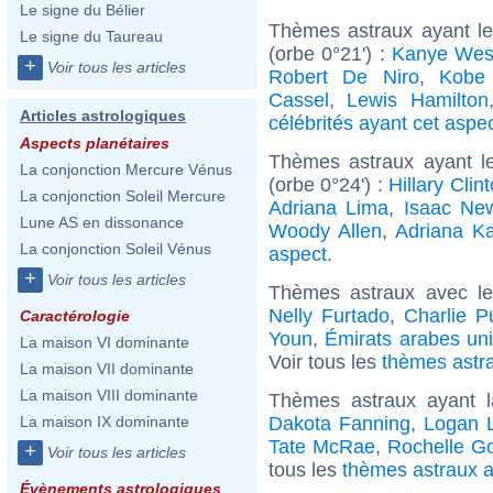
Le signe du Bélier
Thèmes astraux ayant l
Le signe du Taureau
(orbe 0°21') :
Kanye Wes
+
Voir tous les articles
Robert De Niro
,
Kobe 
Cassel
,
Lewis Hamilton
Articles astrologiques
célébrités ayant cet aspe
Aspects planétaires
Thèmes astraux ayant l
La conjonction Mercure Vénus
(orbe 0°24') :
Hillary Clin
La conjonction Soleil Mercure
Adriana Lima
,
Isaac Ne
Lune AS en dissonance
Woody Allen
,
Adriana K
La conjonction Soleil Vénus
aspect
.
+
Voir tous les articles
Thèmes astraux avec l
Nelly Furtado
,
Charlie P
Caractérologie
Youn
,
Émirats arabes un
La maison VI dominante
Voir tous les
thèmes astr
La maison VII dominante
La maison VIII dominante
Thèmes astraux ayant 
Dakota Fanning
,
Logan 
La maison IX dominante
Tate McRae
,
Rochelle G
+
Voir tous les articles
tous les
thèmes astraux a
Évènements astrologiques