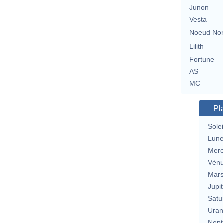
Junon
Vesta
Noeud No
Lilith
Fortune
AS
MC
Pl
Solei
Lun
Merc
Vén
Mar
Jupit
Satu
Uran
Nept