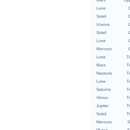
Lune
Soleil
Uranus
Soleil
Lune
Mercure
Lune
T
Mars
T
Neptune
T
Lune
T
Saturne
T
Vénus
T
Jupiter
T
Soleil
T
Mercure
S
Pluton
S