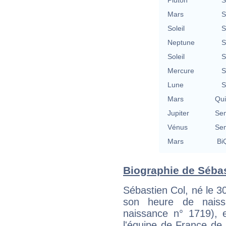
Mars
S
Soleil
S
Neptune
S
Soleil
S
Mercure
S
Lune
S
Mars
Qu
Jupiter
Se
Vénus
Se
Mars
BiQ
Biographie de Sébast
Sébastien Col, né le 30
son heure de naiss
naissance n° 1719), 
l'équipe de France de