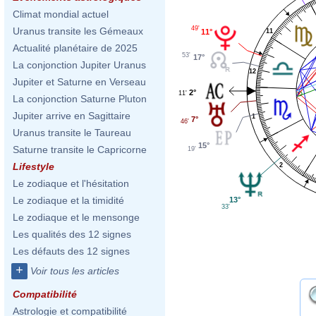
Climat mondial actuel
49'
Uranus transite les Gémeaux
11°
11
Actualité planétaire de 2025
53'
17°
La conjonction Jupiter Uranus
12
Jupiter et Saturne en Verseau
2°
11'
La conjonction Saturne Pluton
Jupiter arrive en Sagittaire
1
7°
46'
Uranus transite le Taureau
15°
Saturne transite le Capricorne
19'
Lifestyle
2
Le zodiaque et l'hésitation
Le zodiaque et la timidité
13°
33'
Le zodiaque et le mensonge
Les qualités des 12 signes
Les défauts des 12 signes
+
Voir tous les articles
Compatibilité
Astrologie et compatibilité