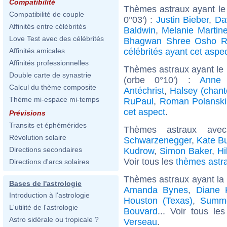
Compatibilité
Thèmes astraux ayant le
Compatibilité de couple
0°03') :
Justin Bieber
,
Da
Affinités entre célébrités
Baldwin
,
Melanie Martin
Love Test avec des célébrités
Bhagwan Shree Osho R
célébrités ayant cet aspe
Affinités amicales
Affinités professionnelles
Thèmes astraux ayant le
Double carte de synastrie
(orbe 0°10') :
Anne 
Calcul du thème composite
Antéchrist
,
Halsey (chant
Thème mi-espace mi-temps
RuPaul
,
Roman Polanski
cet aspect
.
Prévisions
Transits et éphémérides
Thèmes astraux ave
Révolution solaire
Schwarzenegger
,
Kate B
Directions secondaires
Kudrow
,
Simon Baker
,
Hi
Voir tous les
thèmes astra
Directions d'arcs solaires
Thèmes astraux ayant la
Bases de l'astrologie
Amanda Bynes
,
Diane 
Introduction à l'astrologie
Houston (Texas)
,
Summe
L'utilité de l'astrologie
Bouvard
... Voir tous le
Astro sidérale ou tropicale ?
Verseau
.