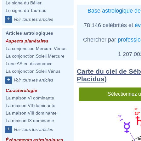
Le signe du Bélier
Base astrologique de
Le signe du Taureau
+
Voir tous les articles
78 146 célébrités et
év
Articles astrologiques
Chercher par
professi
Aspects planétaires
La conjonction Mercure Vénus
1 207 0
La conjonction Soleil Mercure
Lune AS en dissonance
Carte du ciel de Séb
La conjonction Soleil Vénus
Placidus)
+
Voir tous les articles
Caractérologie
Sélectionnez u
La maison VI dominante
La maison VII dominante
38'
La maison VIII dominante
18°
49'
2°
La maison IX dominante
+
Voir tous les articles
Évènements astrologiques
10