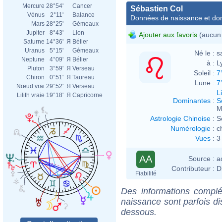
Mercure
28°54'
Cancer
Sébastien Col
Vénus
2°11'
Balance
Données de naissance et dom
Mars
28°25'
Gémeaux
Jupiter
8°43'
Lion
Ajouter aux favoris
(aucun 
Saturne
14°36'
Я
Bélier
Uranus
5°15'
Gémeaux
Né le :
s
Neptune
4°09'
Я
Bélier
à :
L
Pluton
3°59'
Я
Verseau
Soleil :
7
Chiron
0°51'
Я
Taureau
Lune :
7
Nœud vrai
29°52'
Я
Verseau
L
Lilith vraie
19°18'
Я
Capricorne
Dominantes
:
S
M
Astrologie Chinoise
:
S
Numérologie
:
c
Vues
:
3
AA
Source :
a
Contributeur :
D
Fiabilité
Des informations complé
naissance sont parfois di
dessous.