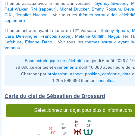
Thèmes astraux avec le même anniversaire :
Sydney Sweeney
,
M
Paul Walker
,
RM (rappeur)
,
Michel Drucker
,
Emmy Rossum
,
Deva
C.K.
,
Jennifer Hudson
... Voir tous les
thèmes astraux des célébrit
septembre
.
Thèmes astraux ayant la Lune en 12° Verseau :
Britney Spears
,
M
Cara Delevingne
,
François (pape)
,
Melanie Griffith
,
Nagui
,
Teri H
Lefébure
,
Etienne Daho
... Voir tous les
thèmes astraux ayant l
Verseau
.
Base astrologique de célébrités
au jeudi 6 août 2026 à 1
78 098 célébrités et
évènements
dont 40 083 avec heure de n
Chercher par
profession
,
aspect
,
position
,
catégorie
,
date
o
1 205 598 888 thèmes
consultés
Carte du ciel de Sébastien de Brossard
Sélectionnez un objet pour plus d'informations
19'
19'
29'
25°
5°
18°
55'
25°
58'