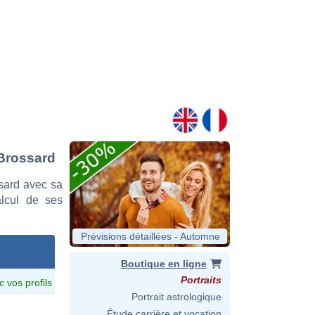
 Brossard
sard avec sa
alcul de ses
Prévisions détaillées - Automne
Boutique en ligne
Portraits
c vos profils
Portrait astrologique
Étude carrière et vocation