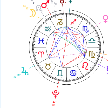
5°
26'
12°
29°
31'
17°
06'