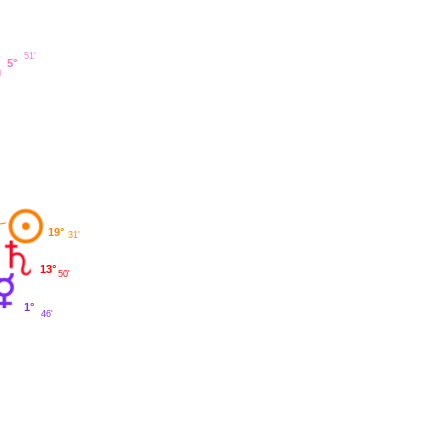
51'
5°
19°
31'
13°
50'
1°
46'