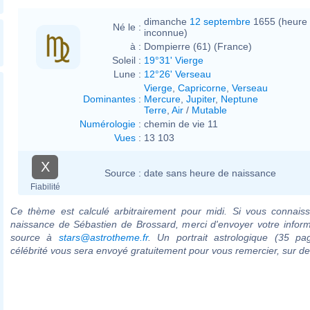
dimanche
12 septembre
1655 (heure
Né le :
inconnue)
à :
Dompierre (61) (France)
Soleil :
19°31' Vierge
Lune :
12°26' Verseau
Vierge
,
Capricorne
,
Verseau
Dominantes
:
Mercure
,
Jupiter
,
Neptune
Terre
,
Air
/
Mutable
Numérologie
:
chemin de vie 11
Vues
:
13 103
X
Source :
date sans heure de naissance
Fiabilité
Ce thème est calculé arbitrairement pour midi. Si vous connaiss
naissance de Sébastien de Brossard, merci d'envoyer votre infor
source à
stars@astrotheme.fr
. Un portrait astrologique (35 pa
célébrité vous sera envoyé gratuitement pour vous remercier, sur 