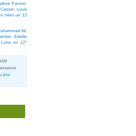
ylène Farmer
,
 Cassel
,
Louis
és nées un 12
uhammad Ali
,
atcher
,
Estelle
a Lune en 12°
0h09
aissance
u
jour