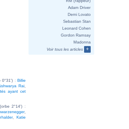
RM (rappeur)
Adam Driver
Demi Lovato
Sebastian Stan
Leonard Cohen
Gordon Ramsay
Madonna
+
Voir tous les articles
 0°31') :
Billie
ishwarya Rai
,
ités ayant cet
orbe 2°14') :
hwarzenegger
,
rhalder
,
Katie