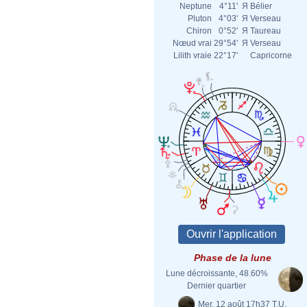
Neptune
4°11'
Я
Bélier
Pluton
4°03'
Я
Verseau
Chiron
0°52'
Я
Taureau
Nœud vrai
29°54'
Я
Verseau
Lilith vraie
22°17'
Capricorne
Phase de la lune
Lune décroissante, 48.60%
Dernier quartier
Mer. 12 août 17h37 T.U.