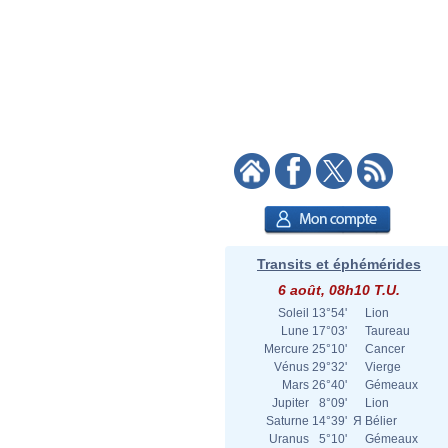
Transits et éphémérides
6 août, 08h10 T.U.
Soleil
13°54'
Lion
Lune
17°03'
Taureau
Mercure
25°10'
Cancer
Vénus
29°32'
Vierge
Mars
26°40'
Gémeaux
Jupiter
8°09'
Lion
Saturne
14°39'
Я
Bélier
Uranus
5°10'
Gémeaux