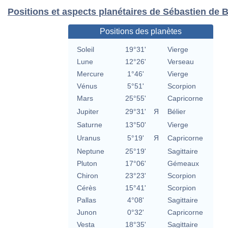
Positions et aspects planétaires de Sébastien de 
Positions des planètes
Soleil
19°31'
Vierge
Lune
12°26'
Verseau
Mercure
1°46'
Vierge
Vénus
5°51'
Scorpion
Mars
25°55'
Capricorne
Jupiter
29°31'
Я
Bélier
Saturne
13°50'
Vierge
Uranus
5°19'
Я
Capricorne
Neptune
25°19'
Sagittaire
Pluton
17°06'
Gémeaux
Chiron
23°23'
Scorpion
Cérès
15°41'
Scorpion
Pallas
4°08'
Sagittaire
Junon
0°32'
Capricorne
Vesta
18°35'
Sagittaire