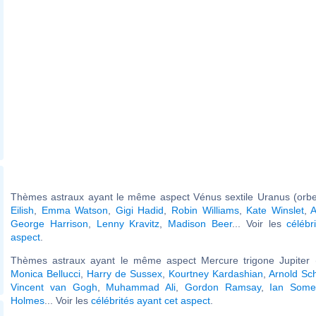
Thèmes astraux ayant le même aspect Vénus sextile Uranus (orbe
Eilish
,
Emma Watson
,
Gigi Hadid
,
Robin Williams
,
Kate Winslet
,
A
George Harrison
,
Lenny Kravitz
,
Madison Beer
... Voir les
célébr
aspect
.
Thèmes astraux ayant le même aspect Mercure trigone Jupiter (
Monica Bellucci
,
Harry de Sussex
,
Kourtney Kardashian
,
Arnold Sc
Vincent van Gogh
,
Muhammad Ali
,
Gordon Ramsay
,
Ian Some
Holmes
... Voir les
célébrités ayant cet aspect
.